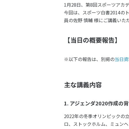
スポーツライフ・データ
スポー
1月28日、第8回スポーツアカ
今回は、スポーツ白書2014の
障害者スポーツ
スポー
員の佐野 慎輔 様にご講義いた
スポーツ政策・予算
健康と
【当日の概要報告】
社会づくり
※以下の報告は、別掲の
当日資
自治体との連携
各教育
主な講義内容
スポーツ振興団体との連携
【動画
なまち
1. アジェンダ2020作成の
2022年の冬季オリンピック
ロ、ストックホルム、ミュンヘ