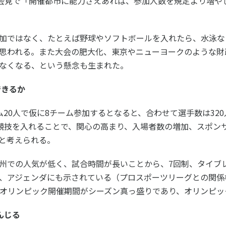
者会見で「開催都市に能力さえあれば、参加人数を規定より増や
個人情報保護方針
ソーシャ
加ではなく、たとえば野球やソフトボールを入れたら、水泳な
思われる。また大会の肥大化、東京やニューヨークのような財
なくなる、という懸念も生まれた。
できるか
ム20人で仮に8チーム参加するとなると、合わせて選手数は32
気競技を入れることで、関心の高まり、入場者数の増加、スポン
と考えられる。
州での人気が低く、試合時間が長いことから、7回制、タイブ
、アジェンダにも示されている（プロスポーツリーグとの関係
はオリンピック開催期間がシーズン真っ盛りであり、オリンピ
重んじる