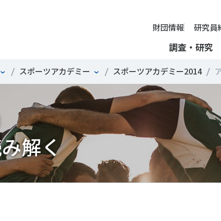
財団情報
研究員
調査・研究
スポーツアカデミー
スポーツアカデミー2014
ア
財団情報
ミッション
ーツライフ・データ
部活動の実態と地域展開・地域
アクティブシティ
国際機関との連携
スポーツ・ガバナンス
スポーツ 歴史の検証
し、スポー
国際機関や
理事長挨拶
ーツ白書
自治体との連携
諸外国のスポーツ政策
スポーツボランティア
SPORT POLICY INCUB
決につなが
の発表など
＃部活動
＃アクティブなまちづくり
＃日本人の身体活動と健
提言
ーツ時事問題
各教育機関との連携
諸外国のスポーツ事情
スポーツ政策・予算
ーツ政策の『卵』―
組織
、研究、情
ものスポーツ
RT TOPICS
スポーツ振興団体との連携
SSF研究員による国際情報コラム
健康とスポーツ
SSF BOOKS
沿革
読み解く
別とダイバーシティ
者スポーツ
者のスポーツの日常化
セミナー
その他
広報・出版
採用情報
ーツによるまちづくり
がささえやすい子どものスポー
【動画】スポーツでアクティブなまちづくり
調査一覧
投票・クイズ
情報公開
環境づくり
チャレンジデー30年の取り組み
新型コロナウイルスとス
アクセス
ーツ辞典
SSF Guidebook
調査・研究