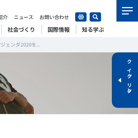
紹介
ニュース
お問い合わせ
社会づくり
国際情報
知る学ぶ
ジェンダ2020を...
研究員紹介
研究員
クイックリンク
【動画】スポーツでアクティブ
SSFとできること
アクティブチャレンジ
SSFの英語版WEBサイト
上席特別研究員
ATOR―スポ
自治体／行政機関の方へ
なまちづくり
康寿命
＃障害者スポーツ
＃スポーツ基本計画
特別研究員
SSFとできること
スポーツ・ライフデータ
SSFとできること
新たな地域スポーツプラットフォーム
自治体／行政機関の方へ
研究機関／競技団体の方へ
RSMO 地域スポーツ運営組織
運動部活動の実態と地域展開・
SSFとできること
ポーツ
SSFとできること
運動部活動の実態と地域展開・
地域移行
研究機関／競技団体の方へ
学生／大学生の方へ
地域移行
新たな地域スポーツプラットフォーム
SSFとできること
RSMO 地域スポーツ運営組織
学生／大学生の方へ