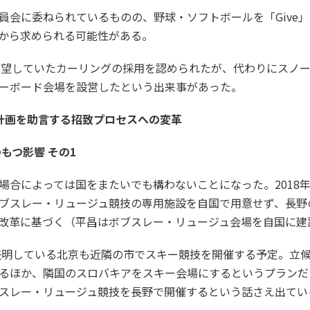
員会に委ねられているものの、野球・ソフトボールを「Give
OCから求められる可能性がある。
は希望していたカーリングの採用を認められたが、代わりにスノ
ーボード会場を設営したという出来事があった。
計画を助言する招致プロセスへの変革
もつ影響 その1
場合によっては国をまたいでも構わないことになった。2018
ブスレー・リュージュ競技の専用施設を自国で用意せず、長野
改革に基づく（平昌はボブスレー・リュージュ会場を自国に建
を表明している北京も近隣の市でスキー競技を開催する予定。立
るほか、隣国のスロバキアをスキー会場にするというプランだっ
スレー・リュージュ競技を長野で開催するという話さえ出てい