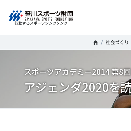
行動するスポーツシンクタンク
財団情報
研究員紹介
調査・研究
社会づくり
国際情報
知る学ぶ
社会づくり
Search
About
Researcher
Think Tank
Do Tank
International information
Knowledge
スポ
運動
Mission＆Visionの達成に向けさまざまな
自治体・スポーツ組織・企業・教育機関等と連携
「スポーツ・フォー・オール」の理念を共有する
日本のスポーツ政策についての論考、部
スポ
移行
スポーツアカデミー2014 第8回
研究調査活動を行います。客観的な分
ツ推進計画の策定やスポーツ振興、地域課題の解
日本国外の組織との連携、国際会議での研究成果
活動やこどもの運動実施率などのスポー
＃誰が子どものスポーツをささえるのか
政策
スポ
析・研究に基づく実現性のある政策提言
る取り組みを共同で実践しています。
を行います。また、諸外国のスポーツ政策の比較
ツ界の諸問題に関するコラム、スポーツ
子ど
SPO
アジェンダ2020を
につなげています。
報収集に積極的に取り組んでいます。
史に残る貴重な証言など、様々な読み物
＃競技人口
＃高齢者スポーツ
＃差
障害
障害
コンテンツを作成し、スポーツの果たす
スポ
誰も
ツの
べき役割を考察しています。
スポ