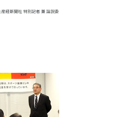
子どものスポーツ
産経新聞社 特別記者 兼 論説委
スポーツボランティア
国際情報
国際機関との連携
諸外国のスポーツ政策
知る学ぶ
諸外国のスポーツ情報（イギリス）
諸外国のスポーツ情報（ドイツ）
諸外国のスポーツ情報（アメリカ）
NCUBATOR ―
Sport Topics
ちづくり
諸外国のスポーツ情報（カナダ）
』 ―
諸外国のスポーツ情報（ブラジル）
諸外国のスポーツ情報（オーストラリア
証
スポーツ辞典
SSF研究員による国際情報