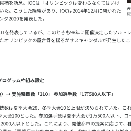
候補を断念。IOCは「オリンピックは変わらなくてはいけ
産
た。こうした経緯があり、IOCは2014年12月に開かれた
佐
ニュース
ダ2020を発表した。
お問い合わせ・お申し込み
2001を発表しているが、このときも98年に開催決定したソルト
たオリンピックの屋台骨を揺るがすスキャンダルが発生したこ
プログラム枠組み設定
メールマガジン
）→ 実施種目数「310」 参加選手数「1万500人以下」
「SSFニュース」
会員登録
技数は夏季大会28、冬季大会10と上限が決められていた。こ
季大会100とした。参加選手数は夏季大会が1万500人以下、コ
員2000人以下とした。これにより、開催都市の提案に応じて