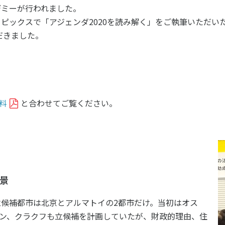
ツ白書
政策提言
デミーが行われました。
トピックスで「アジェンダ2020を読み解く」をご執筆いただいた
ツによるまちづくり
スポーツ・ガバナンス
だきました。
スポーツ
社会づくり
アクティブシティ
自治体との連携
各教育機関との連携
料
と合わせてご覧ください。
スポーツ振興団体との連携
セミナー
機関との連携
SPORT POLICY I
【動画】スポーツでアクティブなま
スポーツ政策の『卵
チャレンジデー
】スポーツでアクティブ
スポーツアカデミー
づくり
スポーツ 歴史の検
背景
SSF BOOKS
の立候補都市は北京とアルマトイの2都市だけ。当初はオス
ン、クラクフも立候補を計画していたが、財政的理由、住