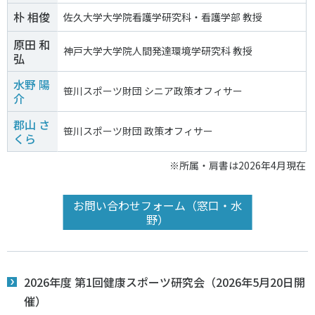
各教育機関との連携
朴 相俊
佐久大学大学院看護学研究科・看護学部 教授
© 2020 SASAK
スポーツ振興団体との連携
原田 和
神戸大学大学院人間発達環境学研究科 教授
【動画】スポーツでアクティブなまちづくり
弘
水野 陽
笹川スポーツ財団 シニア政策オフィサー
介
知る学ぶ
郡山 さ
笹川スポーツ財団 政策オフィサー
くら
SPORT POLICY INCUBATOR ―スポーツ政策の『卵』 ―
※所属・肩書は2026年4月現在
Sport Topics
スポーツ 歴史の検証
お問い合わせフォーム（窓口・水
スポーツ辞典
野）
SSF BOOKS
2026年度 第1回健康スポーツ研究会（2026年5月20日開
催）