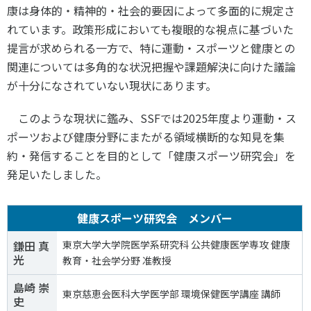
スポーツライフ・データ
康は身体的・精神的・社会的要因によって多面的に規定さ
お問い合わせ・お申し込み
れています。政策形成においても複眼的な視点に基づいた
スポーツ白書
提言が求められる一方で、特に運動・スポーツと健康との
政策提言
関連については多角的な状況把握や課題解決に向けた議論
子どものスポーツ
が十分になされていない現状にあります。
障害者スポーツ
スポーツによるまちづくり
このような現状に鑑み、
SSF
では
2025
年度より運動・ス
スポーツ・ガバナンス
ポーツおよび健康分野にまたがる領域横断的な知見を集
約・発信することを目的として「健康スポーツ研究会」を
スポーツボランティア
メールマガジン
アクセス
発足いたしました。
「SSFニュース」
スポーツ政策・予算
会員登録
健康とスポーツ
健康スポーツ研究会 メンバー
鎌田 真
東京大学大学院医学系研究科 公共健康医学専攻 健康
社会づくり
光
教育・社会学分野 准教授
個人情報保護方針
島崎 崇
東京慈恵会医科大学医学部 環境保健医学講座 講師
自治体との連携
史
ソーシャルメディア運営方針