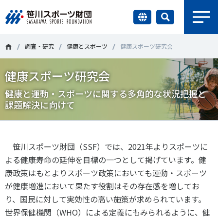
earch
財団情報
調査・研究
健康とスポーツ
健康スポーツ研究会
健康スポーツ研究会
研究員紹介
＃誰が子どものスポーツをささえるのか
＃部活動
健康と運動・スポーツに関する多角的な状況把握と
調査・研究
課題解決に向けて
＃アクティブなまちづくり
＃日本人の身体活動と健康寿命
社会づくり
＃障害者スポーツ
＃スポーツ基本計画
＃競技人口
笹川スポーツ財団（
SSF
）では、
2021
年よりスポーツに
＃高齢者スポーツ
＃差別とダイバーシティ
国際情報
よる健康寿命の延伸を目標の一つとして掲げています。健
康政策はもとよりスポーツ政策においても運動・スポーツ
知る学ぶ
が健康増進において果たす役割はその存在感を増してお
調査・研究
り、国民に対して実効性の高い施策が求められています。
ニュース
世界保健機関（
WHO
）による定義にもみられるように、健