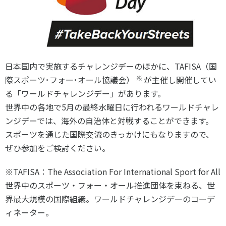
スポーツライフ・データ
お問い合わせ・お申し込み
スポーツ白書
政策提言
子どものスポーツ
日本国内で実施するチャレンジデーのほかに、TAFISA（国
障害者スポーツ
※
際スポーツ･フォー･オール協議会）
が主催し開催してい
スポーツによるまちづくり
る「ワールドチャレンジデー」があります。
スポーツ・ガバナンス
世界中の各地で5月の最終水曜日に行われるワールドチャレ
スポーツボランティア
メールマガジン
アクセス
ンジデーでは、海外の自治体と対戦することができます。
「SSFニュース」
スポーツ政策・予算
スポーツを通じた国際交流のきっかけにもなりますので、
会員登録
健康とスポーツ
ぜひ参加をご検討ください。
※TAFISA：The Association For International Sport for All
社会づくり
世界中のスポーツ・フォー・オール推進団体を束ねる、世
界最大規模の国際組織。ワールドチャレンジデーのコーデ
個人情報保護方針
ィネーター。
自治体との連携
ソーシャルメディア運営方針