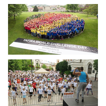
各教育機関との連携
© 2020 SASAK
スポーツ振興団体との連携
【動画】スポーツでアクティブなまちづくり
知る学ぶ
SPORT POLICY INCUBATOR ―スポーツ政策の『卵』 ―
Sport Topics
スポーツ 歴史の検証
スポーツ辞典
SSF BOOKS