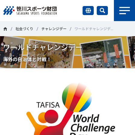
earch
財団情報
社会づくり
チャレンジデー
ワールドチャレンジデ...
ワールドチャレンジデー
研究員紹介
＃誰が子どものスポーツをささえるのか
＃部活動
海外の自治体と対戦！
調査・研究
＃アクティブなまちづくり
＃日本人の身体活動と健康寿命
社会づくり
＃障害者スポーツ
＃スポーツ基本計画
＃競技人口
＃高齢者スポーツ
＃差別とダイバーシティ
国際情報
知る学ぶ
調査・研究
ニュース