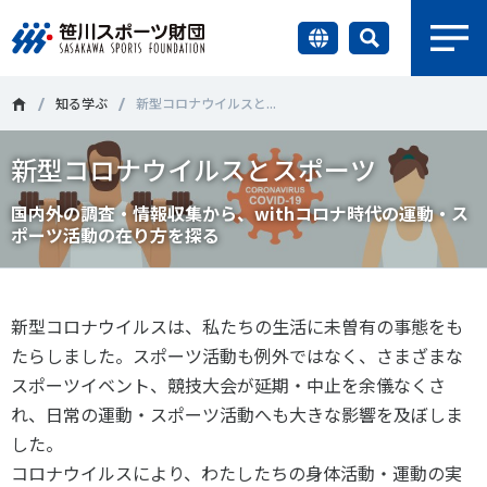
earch
財団情報
知る学ぶ
新型コロナウイルスと...
新型コロナウイルスとスポーツ
研究員紹介
＃誰が子どものスポーツをささえるのか
＃部活動
国内外の調査・情報収集から、withコロナ時代の運動・ス
調査・研究
ポーツ活動の在り方を探る
＃アクティブなまちづくり
＃日本人の身体活動と健康寿命
社会づくり
＃障害者スポーツ
＃スポーツ基本計画
＃競技人口
新型コロナウイルスは、私たちの生活に未曽有の事態をも
＃高齢者スポーツ
＃差別とダイバーシティ
国際情報
たらしました。スポーツ活動も例外ではなく、さまざまな
スポーツイベント、競技大会が延期・中止を余儀なくさ
知る学ぶ
れ、日常の運動・スポーツ活動へも大きな影響を及ぼしま
調査・研究
した。
ニュース
コロナウイルスにより、わたしたちの身体活動・運動の実