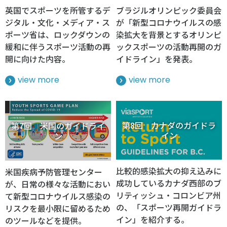
英国でスポーツを所管するデ
ブラジルオリンピック委員会
ジタル・文化・メディア・ス
が「新型コロナウイルスの感
ポーツ省は、ロックダウンの
染拡大を背景とするオリンピ
緩和に伴うスポーツ活動の再
ックスポーツの活動再開のガ
開に向けた内容。
イドライン」を発表。
view more
view more
第8回 カナダのガイドラ
第7回 米国のガイドライ
イン
ン
比較的感染拡大の抑え込みに
米国疾病予防管理センター
成功しているカナダ西部のブ
が、日常の様々な活動におい
リティッシュ・コロンビア州
て新型コロナウイルス感染の
の、「スポーツ再開ガイドラ
リスクを最小限に留めるため
イン」を紹介する。
のツールなどを提供。