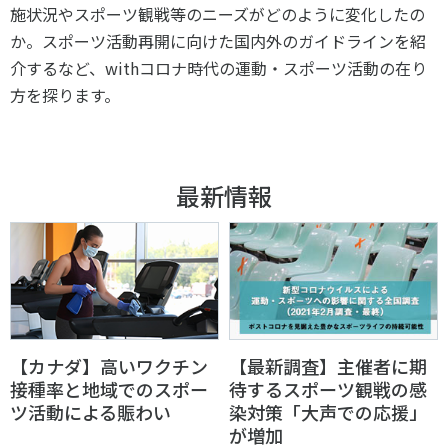
スポーツライフ・データ
施状況やスポーツ観戦等のニーズがどのように変化したの
か。スポーツ活動再開に向けた国内外のガイドラインを紹
お問い合わせ・お申し込み
スポーツ白書
介するなど、withコロナ時代の運動・スポーツ活動の在り
政策提言
方を探ります。
子どものスポーツ
障害者スポーツ
スポーツによるまちづくり
最新情報
スポーツ・ガバナンス
スポーツボランティア
メールマガジン
アクセス
「SSFニュース」
スポーツ政策・予算
会員登録
健康とスポーツ
【カナダ】高いワクチン
【最新調査】主催者に期
社会づくり
接種率と地域でのスポー
待するスポーツ観戦の感
ツ活動による賑わい
染対策「大声での応援」
個人情報保護方針
自治体との連携
が増加
ソーシャルメディア運営方針