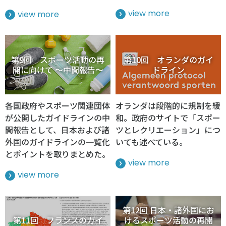
view more
view more
第9回 スポーツ活動の再
第10回 オランダのガイ
開に向けて ～中間報告～
ドライン
各国政府やスポーツ関連団体
オランダは段階的に規制を緩
が公開したガイドラインの中
和。政府のサイトで「スポー
間報告として、日本および諸
ツとレクリエーション」につ
外国のガイドラインの一覧化
いても述べている。
とポイントを取りまとめた。
view more
view more
第12回 日本・諸外国にお
第11回 フランスのガイ
けるスポーツ活動の再開