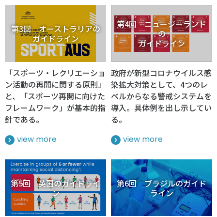
第4回 ニュージーランド
第3回 オーストラリアの
の
ガイドライン
ガイドライン
「スポーツ・レクリエーショ
政府が新型コロナウイルス感
ン活動の再開に関する原則」
染拡大対策として、4つのレ
と、「スポーツ再開に向けた
ベルからなる警戒システムを
フレームワーク」が基本的指
導入。具体例を出し示してい
針である。
る。
view more
view more
第5回 英国のガイドライ
第6回 ブラジルのガイド
ン
ライン