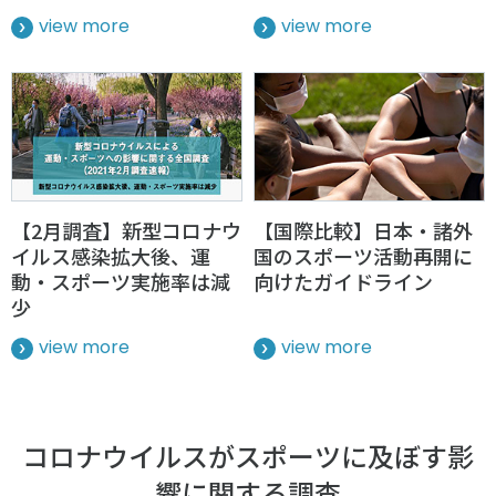
各教育機関との連携
view more
view more
© 2020 SASAK
スポーツ振興団体との連携
【動画】スポーツでアクティブなまちづくり
知る学ぶ
【2月調査】新型コロナウ
【国際比較】日本・諸外
SPORT POLICY INCUBATOR ―スポーツ政策の『卵』 ―
イルス感染拡大後、運
国のスポーツ活動再開に
Sport Topics
動・スポーツ実施率は減
向けたガイドライン
少
スポーツ 歴史の検証
スポーツ辞典
view more
view more
SSF BOOKS
コロナウイルスがスポーツに及ぼす影
響に関する調査