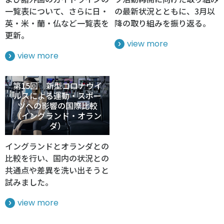
一覧表について、さらに日・
の最新状況とともに、3月以
英・米・蘭・仏など一覧表を
降の取り組みを振り返る。
更新。
view more
view more
第15回 新型コロナウイ
ルスによる運動・スポー
ツへの影響の国際比較
（イングランド・オラン
ダ）
イングランドとオランダとの
比較を行い、国内の状況との
共通点や差異を洗い出そうと
試みました。
view more