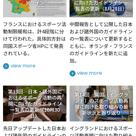
ドライン
に向けたガイドライン 一
覧表の更新（8月28日）
フランスにおけるスポーツ活
中間報告として公開した日本
動制限緩和は、計4段階に分
および諸外国のガイドライン
けて行われた。具体的方針は
の一覧表について更新すると
同国スポーツ省HPにて発表
ともに、オランダ・フランス
されている。
のガイドラインを新たに追
加。
view more
view more
第13回 日本・諸外国に
第14回 英国（イングラ
おけるスポーツ活動の再
ンド）のスポーツ活動再
開に向けたガイドライン
開に向けた取り組みの最
一覧表の更新（10月30
新状況と振り返り
日）
先日アップデートした日本お
イングランドにおけるスポー
よび諸外国のガイドラインの
ツ活動再開に向けた取り組み