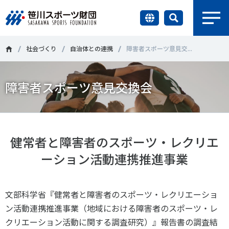
earch
財団情報
社会づくり
自治体との連携
障害者スポーツ意見交...
研究員紹介
障害者スポーツ意見交換会
＃誰が子どものスポーツをささえるのか
＃部活動
調査・研究
＃アクティブなまちづくり
＃日本人の身体活動と健康寿命
社会づくり
＃障害者スポーツ
＃スポーツ基本計画
＃競技人口
健常者と障害者のスポーツ・レクリエ
ーション活動連携推進事業
＃高齢者スポーツ
＃差別とダイバーシティ
国際情報
知る学ぶ
文部科学省『健常者と障害者のスポーツ・レクリエーショ
調査・研究
ン活動連携推進事業（地域における障害者のスポーツ・レ
ニュース
クリエーション活動に関する調査研究）』報告書の調査結