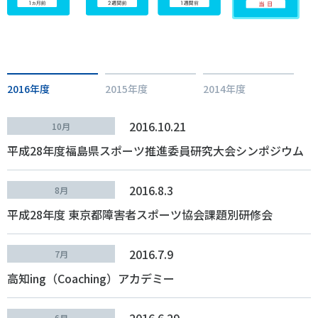
各教育機関との連携
© 2020 SASAK
スポーツ振興団体との連携
【動画】スポーツでアクティブなまちづくり
2016年度
2015年度
2014年度
知る学ぶ
2016.10.21
10月
平成28年度福島県スポーツ推進委員研究大会シンポジウム
SPORT POLICY INCUBATOR ―スポーツ政策の『卵』 ―
Sport Topics
2016.8.3
8月
スポーツ 歴史の検証
平成28年度 東京都障害者スポーツ協会課題別研修会
スポーツ辞典
SSF BOOKS
2016.7.9
7月
高知ing（Coaching）アカデミー
2016.6.29
6月