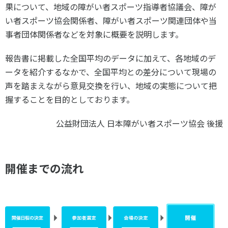
スポーツライフ・データ
果について、地域の障がい者スポーツ指導者協議会、障が
い者スポーツ協会関係者、障がい者スポーツ関連団体や当
お問い合わせ・お申し込み
スポーツ白書
事者団体関係者などを対象に概要を説明します。
政策提言
子どものスポーツ
報告書に掲載した全国平均のデータに加えて、各地域のデ
障害者スポーツ
ータを紹介するなかで、全国平均との差分について現場の
スポーツによるまちづくり
声を踏まえながら意見交換を行い、地域の実態について把
握することを目的としております。
スポーツ・ガバナンス
スポーツボランティア
メールマガジン
アクセス
公益財団法人 日本障がい者スポーツ協会 後援
「SSFニュース」
スポーツ政策・予算
会員登録
健康とスポーツ
開催までの流れ
社会づくり
個人情報保護方針
自治体との連携
ソーシャルメディア運営方針