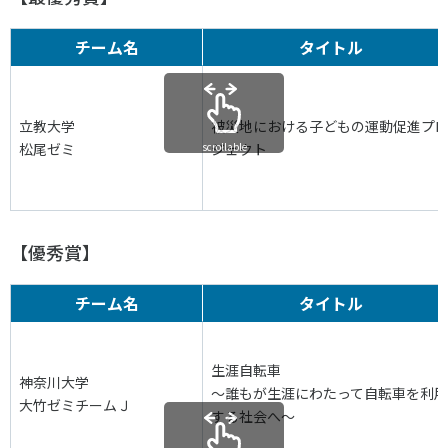
チーム名
タイトル
立教大学
被災地における子どもの運動促進プ
松尾ゼミ
scrollable
ジェクト
【優秀賞】
チーム名
タイトル
生涯自転車
神奈川大学
～誰もが生涯にわたって自転車を利用
大竹ゼミチームＪ
する社会へ～