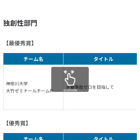
スポーツライフ・データ
お問い合わせ・お申し込み
スポーツ白書
独創性部門
政策提言
子どものスポーツ
障害者スポーツ
【最優秀賞】
スポーツによるまちづくり
チーム名
タイトル
スポーツ・ガバナンス
スポーツボランティア
メールマガジン
アクセス
「SSFニュース」
スポーツ政策・予算
神奈川大学
会員登録
水難事故ゼロを目指して
健康とスポーツ
大竹ゼミナールチームP
scrollable
社会づくり
【優秀賞】
個人情報保護方針
自治体との連携
ソーシャルメディア運営方針
チーム名
タイトル