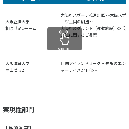
各教育機関との連携
© 2020 SASAK
スポーツ振興団体との連携
大阪府スポーツ推進計画 ～大阪スポ
【動画】スポーツでアクティブなまちづくり
大阪経済大学
ーツ王国の創造～
相原ゼミCチーム
大阪府のグランド（運動施設）の活
方法に関するご提案
知る学ぶ
scrollable
SPORT POLICY INCUBATOR ―スポーツ政策の『卵』 ―
大阪体育大学
四国アイランドリーグ ～球場のエン
冨山ゼミ2
ターテイメント化～
Sport Topics
スポーツ 歴史の検証
スポーツ辞典
SSF BOOKS
実現性部門
【最優秀賞】