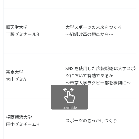
順天堂大学
大学スポーツの未来をつくる
工藤ゼミナールB
～組織改革の観点から～
SNS を使用した広報戦略は大学スポ
帝京大学
ツにおいて有効であるか
大山ゼミA
～帝京大学ラグビー部を事例に～
scrollable
桐蔭横浜大学
スポーツのきっかけづくり
田中ゼミチームH