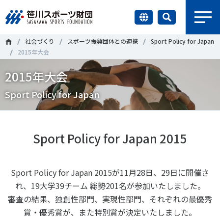
earch
社会づくり
スポーツ振興団体との連携
Sport Policy for Japan
財団情報
2015年大会
2015年大会
研究員紹介
＃誰が子どものスポーツをささえるのか
＃部活動
Sport Policy for Japan
調査・研究
＃アクティブなまちづくり
＃日本人の身体活動と健康寿命
社会づくり
＃障害者スポーツ
＃スポーツ基本計画
＃競技人口
Sport Policy for Japan 2015
＃高齢者スポーツ
＃差別とダイバーシティ
国際情報
Sport Policy for Japan 2015が11月28日、29日に開催さ
知る学ぶ
れ、19大学39チーム 総勢201名が参加いたしました。
調査・研究
審査の結果、独創性部門、実現性部門、それぞれの最優秀
賞・優秀賞が、また特別賞が決定いたしました。
ニュース