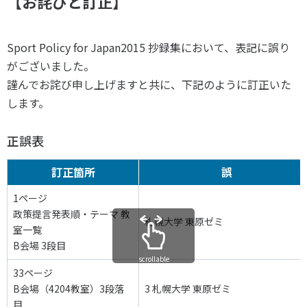
【お詫びと訂正】
Sport Policy for Japan2015 抄録集において、表記に誤り
がございました。
謹んでお詫び申し上げますと共に、下記のように訂正いた
します。
正誤表
訂正箇所
誤
1ページ
政策提言発表順・テーマ 教
札幌大学 東原ゼミ
室一覧
B会場 3段目
scrollable
33ページ
B会場（4204教室）3段落
3 札幌大学 東原ゼミ
目