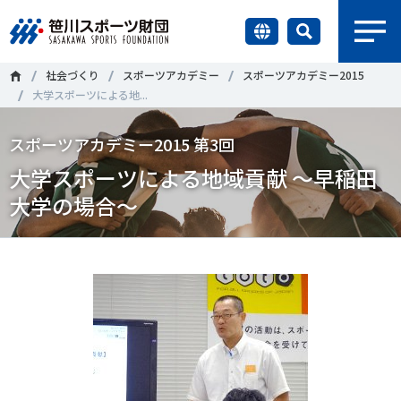
earch
社会づくり
スポーツアカデミー
スポーツアカデミー2015
財団情報
大学スポーツによる地...
研究員紹介
スポーツアカデミー2015 第3回
＃誰が子どものスポーツをささえるのか
＃部活動
大学スポーツによる地域貢献 ～早稲田
調査・研究
＃アクティブなまちづくり
＃日本人の身体活動と健康寿命
大学の場合～
社会づくり
＃障害者スポーツ
＃スポーツ基本計画
＃競技人口
＃高齢者スポーツ
＃差別とダイバーシティ
国際情報
知る学ぶ
調査・研究
ニュース