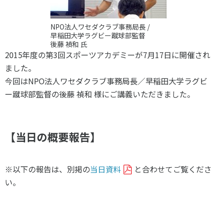
スポーツライフ・データ
お問い合わせ・お申し込み
スポーツ白書
NPO法人ワセダクラブ事務局長 /
政策提言
早稲田大学ラグビー蹴球部監督
後藤 禎和 氏
子どものスポーツ
2015年度の第3回スポーツアカデミーが7月17日に開催され
障害者スポーツ
ました。
スポーツによるまちづくり
今回はNPO法人ワセダクラブ事務局長／早稲田大学ラグビ
ー蹴球部監督の後藤 禎和 様にご講義いただきました。
スポーツ・ガバナンス
スポーツボランティア
メールマガジン
アクセス
「SSFニュース」
スポーツ政策・予算
会員登録
【当日の概要報告】
健康とスポーツ
※以下の報告は、別掲の
当日資料
と合わせてご覧くださ
社会づくり
い。
個人情報保護方針
自治体との連携
ソーシャルメディア運営方針