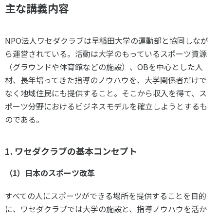
主な講義内容
各教育機関との連携
© 2020 SASAK
スポーツ振興団体との連携
【動画】スポーツでアクティブなまちづくり
NPO法人ワセダクラブは早稲田大学の運動部と協同しなが
ら運営されている。活動は大学のもっているスポーツ資源
（グラウンドや体育館などの施設）、OBを中心とした人
知る学ぶ
材、長年培ってきた指導のノウハウを、大学関係者だけで
なく地域住民にも提供すること。そこから収入を得て、ス
SPORT POLICY INCUBATOR ―スポーツ政策の『卵』 ―
ポーツ分野におけるビジネスモデルを確立しようとするも
のである。
Sport Topics
スポーツ 歴史の検証
スポーツ辞典
1. ワセダクラブの基本コンセプト
SSF BOOKS
（1）日本のスポーツ改革
すべての人にスポーツができる場所を提供することを目的
に、ワセダクラブでは大学の施設と、指導ノウハウを活か