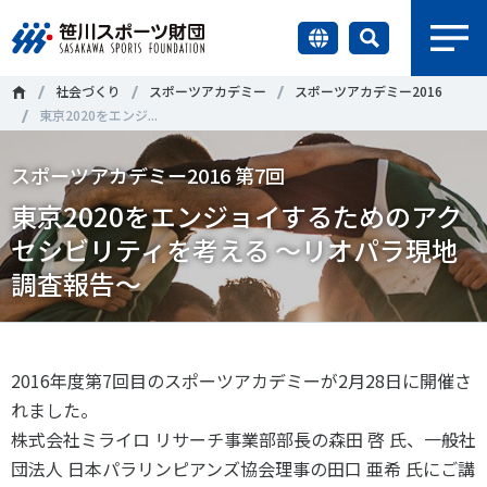
earch
社会づくり
スポーツアカデミー
スポーツアカデミー2016
財団情報
東京2020をエンジ...
研究員紹介
スポーツアカデミー2016 第7回
＃誰が子どものスポーツをささえるのか
＃部活動
東京2020をエンジョイするためのアク
調査・研究
＃アクティブなまちづくり
＃日本人の身体活動と健康寿命
セシビリティを考える ～リオパラ現地
調査報告～
社会づくり
＃障害者スポーツ
＃スポーツ基本計画
＃競技人口
＃高齢者スポーツ
＃差別とダイバーシティ
国際情報
2016年度第7回目のスポーツアカデミーが2月28日に開催さ
れました。
知る学ぶ
調査・研究
株式会社ミライロ リサーチ事業部部長の森田 啓 氏、一般社
団法人 日本パラリンピアンズ協会理事の田口 亜希 氏にご講
ニュース