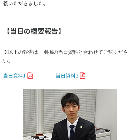
義いただきました。
スポーツライフ・データ
お問い合わせ・お申し込み
スポーツ白書
政策提言
【当日の概要報告】
子どものスポーツ
障害者スポーツ
スポーツによるまちづくり
※以下の報告は、別掲の当日資料と合わせてご覧くださ
スポーツ・ガバナンス
い。
スポーツボランティア
メールマガジン
アクセス
当日資料1
当日資料2
「SSFニュース」
スポーツ政策・予算
会員登録
健康とスポーツ
社会づくり
個人情報保護方針
自治体との連携
ソーシャルメディア運営方針