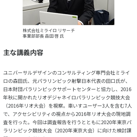
各教育機関との連携
© 2020 SASAK
スポーツ振興団体との連携
【動画】スポーツでアクティブなまちづくり
株式会社ミライロ リサーチ
事業部部長 森田 啓 氏
知る学ぶ
主な講義内容
SPORT POLICY INCUBATOR ―スポーツ政策の『卵』 ―
ユニバーサルデザインのコンサルティング専門会社ミライ
Sport Topics
ロの森田氏、元パラリンピック射撃日本代表の田口氏が、
スポーツ 歴史の検証
日本財団パラリンピックサポートセンターと協力し、2016
スポーツ辞典
年秋に開かれたリオデジャネイロパラリンピック競技大会
SSF BOOKS
（2016年リオ大会）を視察。車いすユーザー3人を含む7人
で、アクセシビリティの視点から2016年リオ大会の現地調
査を行った。今回は調査報告を行うとともに2020年東京パ
ラリンピック競技大会（2020年東京大会）に向けた検討課