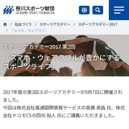
earch
社会づくり
スポーツアカデミー
スポーツアカデミー2017
財団情報
「スマホ・ウェアラブ...
研究員紹介
スポーツアカデミー2017 第2回
＃誰が子どものスポーツをささえるのか
＃部活動
「スマホ・ウェアラブルが豊かにする
調査・研究
＃アクティブなまちづくり
＃日本人の身体活動と健康寿命
スポーツライフ」
社会づくり
＃障害者スポーツ
＃スポーツ基本計画
＃競技人口
＃高齢者スポーツ
＃差別とダイバーシティ
2017年度の第2回スポーツアカデミーが9月7日に開催され
国際情報
ました。
今回は株式会社電通国際情報サービスの高橋 英昌 氏、株式
知る学ぶ
調査・研究
会社ドコモCSの四元 裕人 氏にご講義いただきました。
ニュース