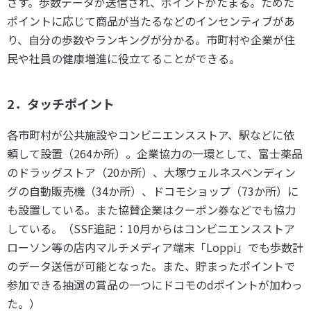
ざす。歩数データが送信され、ポイントがたまる。ためた
ポイントに応じて商品が当たるなどのインセンティブがあ
り、自分の歩数やランキングが分かる。市町村や企業が住
民や社員の健康増進に役立てることができる。
2．タッチポイント
各市町村が公共施設やコンビニエンスストア、駅などに依
頼して設置（264か所）。企業協力の一環として、富士薬品
のドラッグストア（20か所）、大塚ウェルネスベンディン
グの自動販売機（34か所）、ドコモショップ（73か所）に
も設置している。また協賛企業はクーポン券などでも協力
している。（SSF追記：10月からはコンビニエンスストア
ローソン等の店内マルチメディア端末「Loppi」でも歩数計
のデータ送信が可能となった。また、貯まったポイントで
参加できる抽選の賞品の一つにドコモのdポイントが加わっ
た。）