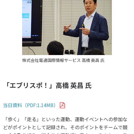
各教育機関との連携
© 2020 SASAK
スポーツ振興団体との連携
【動画】スポーツでアクティブなまちづくり
知る学ぶ
株式会社電通国際情報サービス 高橋 英昌 氏
SPORT POLICY INCUBATOR ―スポーツ政策の『卵』 ―
Sport Topics
スポーツ 歴史の検証
「エブリスポ！」高橋 英昌 氏
スポーツ辞典
SSF BOOKS
当日資料（PDF:1.14MB）
「歩く」「走る」といった運動、運動イベントへの参加な
どがポイントとして記録され、そのポイントをチームで競