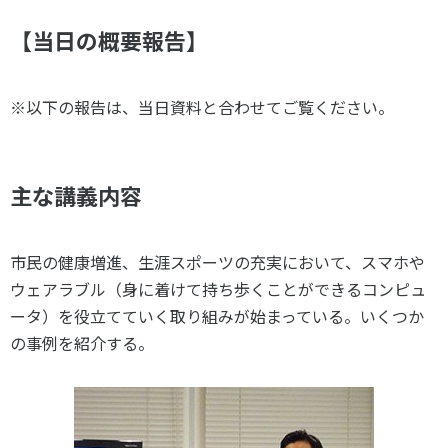
スポーツライフ・データ
【当日の概要報告】
お問い合わせ・お申し込み
スポーツ白書
政策提言
子どものスポーツ
※以下の報告は、当日資料と合わせてご覧ください。
障害者スポーツ
スポーツによるまちづくり
主な講義内容
スポーツ・ガバナンス
スポーツボランティア
メールマガジン
アクセス
「SSFニュース」
スポーツ政策・予算
市民の健康増進、生涯スポーツの充実において、スマホや
会員登録
健康とスポーツ
ウェアラブル（身に着けて持ち歩くことができるコンピュ
ータ）を役立てていく取り組みが始まっている。いくつか
の事例を紹介する。
社会づくり
個人情報保護方針
自治体との連携
ソーシャルメディア運営方針