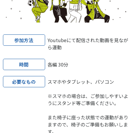
各教育機関との連携
© 2020 SASAK
スポーツ振興団体との連携
【動画】スポーツでアクティブなまちづくり
参加方法
Youtubeにて配信された動画を見なが
知る学ぶ
ら運動
SPORT POLICY INCUBATOR ―スポーツ政策の『卵』 ―
時間
各編 30分
Sport Topics
必要なもの
スマホやタブレット、パソコン
スポーツ 歴史の検証
スポーツ辞典
※スマホの場合は、ご参加しやすいよ
SSF BOOKS
うにスタンド等ご準備ください。
また椅子に座った状態での運動があり
ますので、椅子のご準備もお願いしま
す。