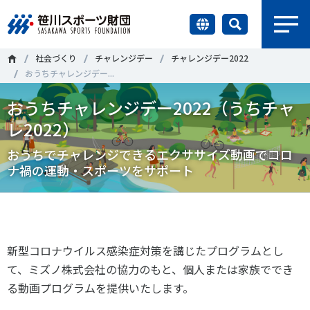
earch
社会づくり
チャレンジデー
チャレンジデー2022
財団情報
おうちチャレンジデー...
おうちチャレンジデー2022（うちチャ
研究員紹介
＃誰が子どものスポーツをささえるのか
＃部活動
レ2022）
調査・研究
＃アクティブなまちづくり
＃日本人の身体活動と健康寿命
おうちでチャレンジできるエクササイズ動画でコロ
ナ禍の運動・スポーツをサポート
社会づくり
＃障害者スポーツ
＃スポーツ基本計画
＃競技人口
＃高齢者スポーツ
＃差別とダイバーシティ
国際情報
新型コロナウイルス感染症対策を講じたプログラムとし
知る学ぶ
て、ミズノ株式会社の協力のもと、個人または家族ででき
調査・研究
る動画プログラムを提供いたします。
ニュース