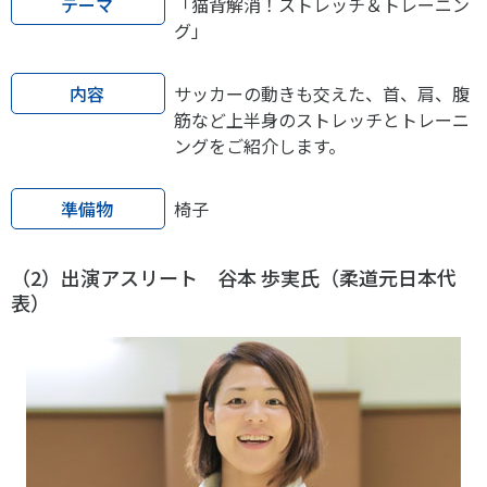
テーマ
「猫背解消！ストレッチ＆トレーニン
グ」
内容
サッカーの動きも交えた、首、肩、腹
筋など上半身のストレッチとトレーニ
ングをご紹介します。
準備物
椅子
（2）出演アスリート 谷本 歩実氏（柔道元日本代
表）