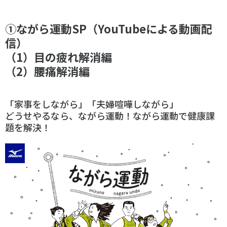
スポーツライフ・データ
お問い合わせ・お申し込み
スポーツ白書
①ながら運動SP（YouTubeによる動画配
政策提言
信）
子どものスポーツ
（1）目の疲れ解消編
障害者スポーツ
（2）腰痛解消編
スポーツによるまちづくり
スポーツ・ガバナンス
「家事をしながら」「夫婦喧嘩しながら」
どうせやるなら、ながら運動！ながら運動で健康課
スポーツボランティア
メールマガジン
アクセス
題を解決！
「SSFニュース」
スポーツ政策・予算
会員登録
健康とスポーツ
社会づくり
個人情報保護方針
自治体との連携
ソーシャルメディア運営方針