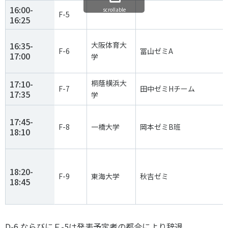
16:00-
scrollable
F-5
16:25
16:35-
大阪体育大
F-6
冨山ゼミA
17:00
学
17:10-
桐蔭横浜大
F-7
田中ゼミHチーム
17:35
学
17:45-
F-8
一橋大学
岡本ゼミB班
18:10
18:20-
F-9
東海大学
秋吉ゼミ
18:45
D-6 ならびにＦ-5は発表予定者の都合により辞退