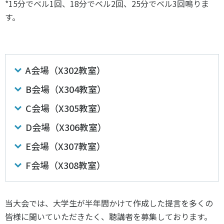
*
15分でベル1回、18分でベル2回、25分でベル3回鳴りま
スポーツライフ・データ
す。
お問い合わせ・お申し込み
スポーツ白書
政策提言
子どものスポーツ
障害者スポーツ
A会場（X302教室）
スポーツによるまちづくり
B会場（X304教室）
スポーツ・ガバナンス
C会場（X305教室）
スポーツボランティア
メールマガジン
アクセス
D会場（X306教室）
「SSFニュース」
スポーツ政策・予算
会員登録
健康とスポーツ
E会場（X307教室）
F会場（X308教室）
社会づくり
当大会では、大学生が半年間かけて作成した提言を多くの
個人情報保護方針
自治体との連携
皆様に聞いていただきたく、聴講者を募集しております。
ソーシャルメディア運営方針