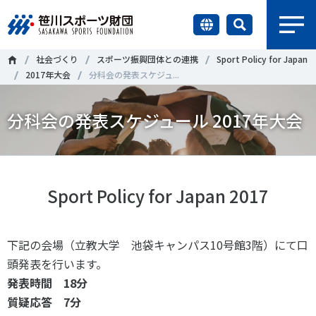
earch
社会づくり
スポーツ振興団体との連携
Sport Policy for Japan
財団情報
2017年大会
分科会の発表スケジュ...
研究員紹介
分科会の発表スケジュール 2017年大会
＃誰が子どものスポーツをささえるのか
＃部活動
調査・研究
＃アクティブなまちづくり
＃日本人の身体活動と健康寿命
社会づくり
＃障害者スポーツ
＃スポーツ基本計画
＃競技人口
Sport Policy for Japan 2017
＃高齢者スポーツ
＃差別とダイバーシティ
国際情報
下記の会場（立教大学 池袋キャンパス10号館3階）にて口
頭発表を行います。
知る学ぶ
調査・研究
発表時間 18分
質疑応答 7分
ニュース