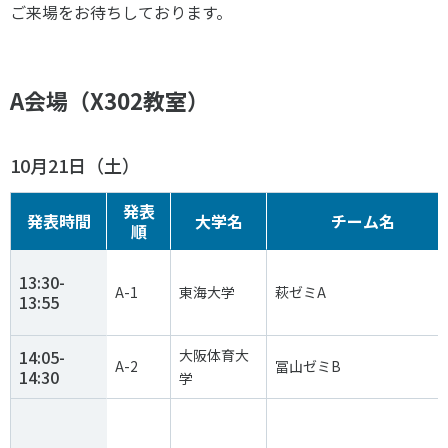
ご来場をお待ちしております。
各教育機関との連携
© 2020 SASAK
スポーツ振興団体との連携
【動画】スポーツでアクティブなまちづくり
A会場（X302教室）
知る学ぶ
10月21日（土）
発表
SPORT POLICY INCUBATOR ―スポーツ政策の『卵』 ―
発表時間
大学名
チーム名
順
Sport Topics
スポーツ 歴史の検証
13:30-
A-1
東海大学
萩ゼミA
13:55
スポーツ辞典
SSF BOOKS
14:05-
大阪体育大
A-2
冨山ゼミB
14:30
学