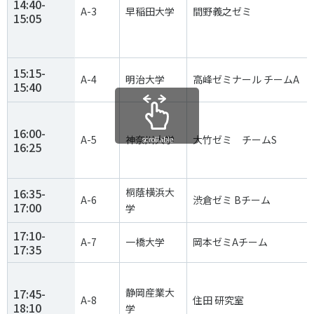
14:40-
A-3
早稲田大学
間野義之ゼミ
15:05
15:15-
A-4
明治大学
高峰ゼミナール チームA
15:40
16:00-
A-5
神奈川大学
大竹ゼミ チームS
scrollable
16:25
16:35-
桐蔭横浜大
A-6
渋倉ゼミ Bチーム
17:00
学
17:10-
A-7
一橋大学
岡本ゼミAチーム
17:35
17:45-
静岡産業大
A-8
住田 研究室
18:10
学