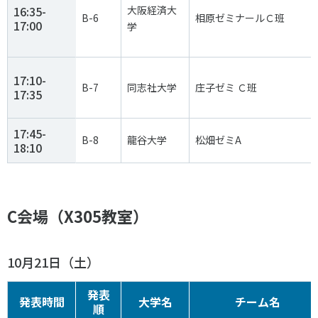
16:35-
大阪経済大
B-6
相原ゼミナールＣ班
17:00
学
17:10-
B-7
同志社大学
庄子ゼミ Ｃ班
17:35
17:45-
B-8
龍谷大学
松畑ゼミA
18:10
C会場（X305教室）
10月21日（土）
発表
発表時間
大学名
チーム名
順