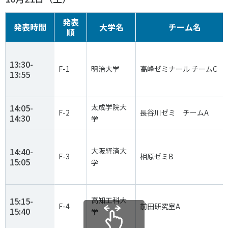
発表
発表時間
大学名
チーム名
順
13:30-
F-1
明治大学
高峰ゼミナール チームC
13:55
14:05-
太成学院大
F-2
長谷川ゼミ チームA
14:30
学
14:40-
大阪経済大
F-3
相原ゼミB
15:05
学
15:15-
高知工科大
F-4
前田研究室A
15:40
学