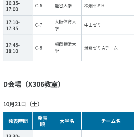
16:35-
C-6
龍谷大学
松畑ゼミH
17:00
17:10-
大阪体育大
C-7
中山ゼミ
17:35
学
17:45-
桐蔭横浜大
C-8
渋倉ゼミ Aチーム
18:10
学
D会場（X306教室）
10月21日（土）
発表
発表時間
大学名
チーム名
順
13:30-