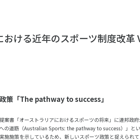
ツ白書
政策提言
ツによるまちづくり
スポーツ・ガバナンス
スポーツ
社会づくり
おける近年のスポーツ制度改革 Vo
アクティブシティ
自治体との連携
各教育機関との連携
スポーツ振興団体との連携
セミナー
機関との連携
SPORT POLICY I
【動画】スポーツでアクティブなま
スポーツ政策の『卵
チャレンジデー
】スポーツでアクティブ
The pathway to success」
スポーツアカデミー
づくり
スポーツ 歴史の検
SSF BOOKS
提案書「オーストラリアにおけるスポーツの将来」に連邦政府が
Australian Sports: the pathway to succe
実施施策を示しているため、新しいスポーツ政策と捉えられて