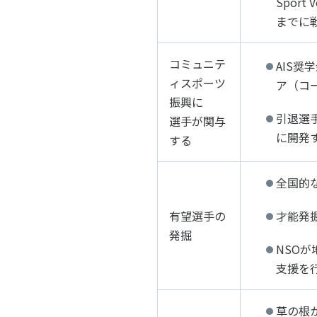
Spor
までに
コミュニテ
AIS
ィスポーツ
ア（コ
振興に
引退選
選手が関与
に開発
する
全国的
有望選手の
才能発
発掘
NSO
支援を
草の根