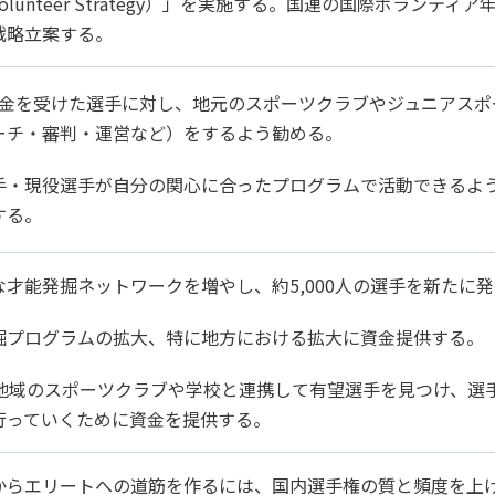
t Volunteer Strategy）」を実施する。国連の国際ボランティ
戦略立案する。
奨学金を受けた選手に対し、地元のスポーツクラブやジュニアス
ーチ・審判・運営など）をするよう勧める。
手・現役選手が自分の関心に合ったプログラムで活動できるよう
する。
な才能発掘ネットワークを増やし、約5,000人の選手を新たに
掘プログラムの拡大、特に地方における拡大に資金提供する。
が地域のスポーツクラブや学校と連携して有望選手を見つけ、選
行っていくために資金を提供する。
からエリートへの道筋を作るには、国内選手権の質と頻度を上