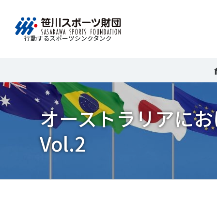
行動するスポーツシンクタンク
財団情報
研究員紹介
調査・研究
社会づくり
国際情報
知る学ぶ
Search
About
Researcher
Think Tank
Do Tank
International information
Knowledge
スポ
運動
Mission＆Visionの達成に向けさまざまな
自治体・スポーツ組織・企業・教育機関等と連携
「スポーツ・フォー・オール」の理念を共有する
日本のスポーツ政策についての論考、部
オーストラリアにお
スポ
移行
研究調査活動を行います。客観的な分
ツ推進計画の策定やスポーツ振興、地域課題の解
日本国外の組織との連携、国際会議での研究成果
活動やこどもの運動実施率などのスポー
＃誰が子どものスポーツをささえるのか
政策
スポ
析・研究に基づく実現性のある政策提言
る取り組みを共同で実践しています。
を行います。また、諸外国のスポーツ政策の比較
ツ界の諸問題に関するコラム、スポーツ
子ど
SPO
Vol.2
につなげています。
報収集に積極的に取り組んでいます。
史に残る貴重な証言など、様々な読み物
＃競技人口
＃高齢者スポーツ
＃差
障害
障害
コンテンツを作成し、スポーツの果たす
スポ
誰も
ツの
べき役割を考察しています。
スポ
Tweet
シェア