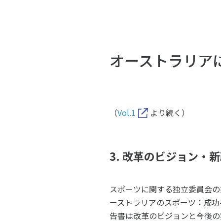
スポーツライフ・データ
スポー
障害者スポーツ
スポー
スポーツ政策・予算
健康と
オーストラリアに
社会づくり
（
Vol.1
より続く）
自治体との連携
各教育
スポーツ振興団体との連携
【動画
3. 改革のビジョン・新政策「
なまち
スポーツに関する独立委員会の
ーストラリアのスポーツ：成功への道筋（
告書は改革のビジョンと今後の