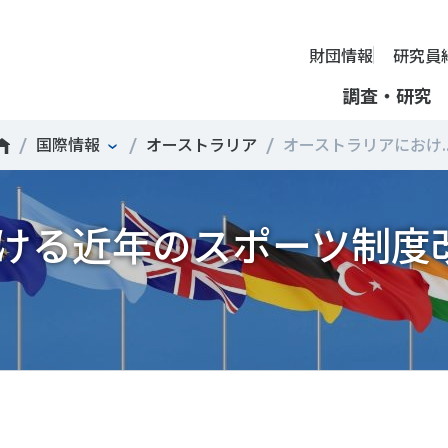
財団情報
研究員
調査・研究
国際情報
オーストラリア
オーストラリアにおけ..
財団情報
ミッション
ーツライフ・データ
部活動の実態と地域展開・地域
アクティブシティ
国際機関との連携
スポーツ・ガバナンス
スポーツ 歴史の検証
し、スポー
国際機関や
ける近年のスポーツ制度
理事長挨拶
ーツ白書
自治体との連携
諸外国のスポーツ政策
スポーツボランティア
SPORT POLICY INCUB
決につなが
の発表など
＃部活動
＃アクティブなまちづくり
＃日本人の身体活動と健
提言
ーツ時事問題
各教育機関との連携
諸外国のスポーツ事情
スポーツ政策・予算
ーツ政策の『卵』―
組織
、研究、情
ものスポーツ
RT TOPICS
スポーツ振興団体との連携
SSF研究員による国際情報コラム
健康とスポーツ
SSF BOOKS
沿革
別とダイバーシティ
者スポーツ
者のスポーツの日常化
セミナー
その他
広報・出版
採用情報
ーツによるまちづくり
がささえやすい子どものスポー
【動画】スポーツでアクティブなまちづくり
調査一覧
投票・クイズ
情報公開
環境づくり
チャレンジデー30年の取り組み
新型コロナウイルスとス
アクセス
ーツ辞典
SSF Guidebook
調査・研究