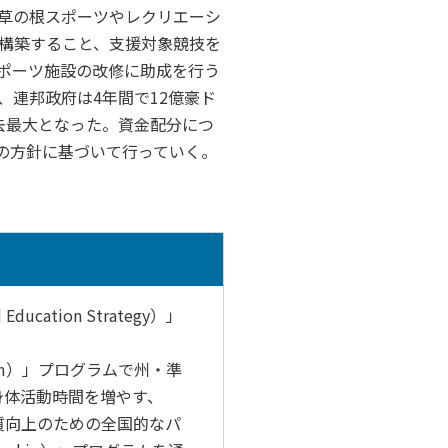
草の根スポーツやレクリエーシ
構築すること、支援対象競技を
ポーツ施設の改修に助成を行う
連邦政府は4年間で12億豪ド
去最大となった。資金配分につ
の方針に基づいて行っていく。
アクセス
お問い合わせ
cation Strategy）」
culum）」プログラムで州・準
身体活動時間を増やす、
質向上のための全国的なパ