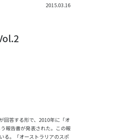
子どものスポーツ
2015.03.16
スポーツボランティア
国際情報
l.2
国際機関との連携
諸外国のスポーツ政策
知る学ぶ
諸外国のスポーツ情報（イギリス）
諸外国のスポーツ情報（ドイツ）
諸外国のスポーツ情報（アメリカ）
NCUBATOR ―
Sport Topics
ちづくり
諸外国のスポーツ情報（カナダ）
』 ―
諸外国のスポーツ情報（ブラジル）
諸外国のスポーツ情報（オーストラリア
証
スポーツ辞典
SSF研究員による国際情報
回答する形で、2010年に「オ
ss）」という報告書が発表された。この報
いる。「オーストラリアのスポ