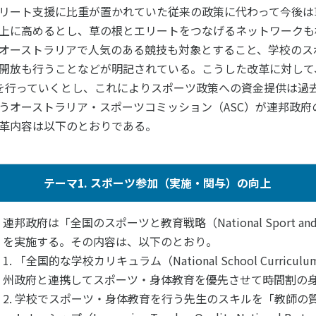
リート支援に比重が置かれていた従来の政策に代わって今後は
上に高めるとし、草の根とエリートをつなげるネットワークも
ニュース
オーストラリアで人気のある競技も対象とすること、学校のス
お問い合わせ・お申し込み
開放も行うことなどが明記されている。こうした改革に対して、
提供を行っていくとし、これによりスポーツ政策への資金提供は過
うオーストラリア・スポーツコミッション（ASC）が連邦政府
革内容は以下のとおりである。
テーマ1. スポーツ参加（実施・関与）の向上
メールマガジン
連邦政府は「全国のスポーツと教育戦略（National Sport and Edu
「SSFニュース」
を実施する。その内容は、以下のとおり。
会員登録
1. 「全国的な学校カリキュラム（National School Curri
州政府と連携してスポーツ・身体教育を優先させて時間割の
2. 学校でスポーツ・身体教育を行う先生のスキルを「教師の