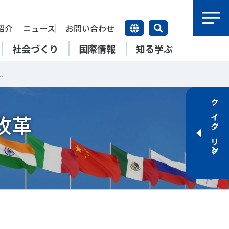
紹介
ニュース
お問い合わせ
社会づくり
国際情報
知る学ぶ
.
研究員紹介
研究員
クイックリンク
【動画】スポーツでアクティブ
SSFとできること
改革
アクティブチャレンジ
SSFの英語版WEBサイト
上席特別研究員
ATOR―スポ
自治体／行政機関の方へ
なまちづくり
康寿命
＃障害者スポーツ
＃スポーツ基本計画
特別研究員
SSFとできること
スポーツ・ライフデータ
SSFとできること
新たな地域スポーツプラットフォーム
自治体／行政機関の方へ
研究機関／競技団体の方へ
RSMO 地域スポーツ運営組織
運動部活動の実態と地域展開・
SSFとできること
ポーツ
SSFとできること
運動部活動の実態と地域展開・
地域移行
研究機関／競技団体の方へ
学生／大学生の方へ
地域移行
新たな地域スポーツプラットフォーム
SSFとできること
RSMO 地域スポーツ運営組織
学生／大学生の方へ