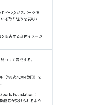
立し、女性や少女がスポーツ選
ている取り組みを表彰す
加を阻害する身体イメージ
を見つけて育成する。
（約1兆4,904億円）を
る。
ts Foundation：
税額控除が受けられるよう