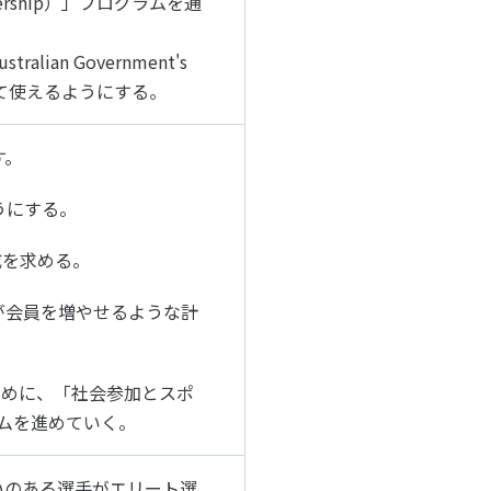
artnership）」プログラムを通
ルメディア運営方針
an Government's
に基づいて使えるようにする。
す。
うにする。
成を求める。
が会員を増やせるような計
ために、「社会参加とスポ
プログラムを進めていく。
いのある選手がエリート選