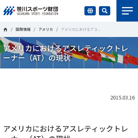
earch
財団情報
国際情報
アメリカ
アメリカにおけるアス...
アメリカにおけるアスレティックトレ
研究員紹介
＃誰が子どものスポーツをささえるのか
＃部活動
ーナー（AT）の現状
調査・研究
＃アクティブなまちづくり
＃日本人の身体活動と健康寿命
Tweet
シェア
社会づくり
＃障害者スポーツ
＃スポーツ基本計画
＃競技人口
＃高齢者スポーツ
＃差別とダイバーシティ
2015.03.16
国際情報
知る学ぶ
調査・研究
アメリカにおけるアスレティックトレ
ニュース