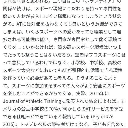
されるべきと思われる。二つ目はこの「ボランティア」の
関係が続けば、スポーツ現場にこだわりを持って専門性を
磨いた人材が参入しにくい職種になってしまうという懸念
がる。ATには対価を払わなくても良いという意識ができて
しまえば、いくらスポーツへの愛があっても職業として選
択される可能性は低い。専門家が専門家として働く環境づ
くりをしていかなければ、質の高いスポーツ環境はいつま
でたっても整うことはないだろう。筆者はプロスポーツに限
って言及しているわけではなく、小学校、中学校、高校の
スポーツ大会などにおいてもATが積極的に活躍できる環境
を作っていく必要があると考える。そうすることによっ
て、スポーツに参加するすべての人々がより安全にスポーツ
を楽しむことができるからである。実際、2015年に
Journal of Athletic Trainingに発表された論文によれば、ア
メリカの公立中学校の70％が何かしらのATサービスを享受
できる仕組みができていると報告している (Pryorほか,
2015)。トップレベルの競技者だけでなく、子どもを含めた