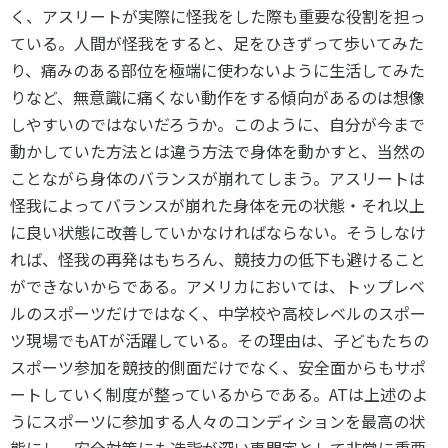
各教育機関との連携
く、アスリートが実際に怪我をした際も重要な役割を担っ
© 2020 SASAK
ている。人間が怪我をすると、足をひきずって歩いてみた
スポーツ振興団体との連携
り、痛みのある部位を極端に使わないように生活してみた
【動画】スポーツでアクティブなまちづくり
りなど、無意識に痛くない動作をする傾向があるのは想像
しやすいのではないだろうか。このように、自分が今まで
動かしていた方法とは違う方法で身体を動かすと、当然の
知る学ぶ
ことながら身体のバランスが崩れてしまう。アスリートは
怪我によってバランスが崩れた身体を元の状態・それ以上
SPORT POLICY INCUBATOR ―スポーツ政策の『卵』 ―
に良い状態に改善していかなければならない。そうしなけ
Sport Topics
れば、怪我の再発はもちろん、競技力の低下も避けること
スポーツ 歴史の検証
ができないからである。アメリカにおいては、トップレベ
スポーツ辞典
ルのスポーツだけではなく、中学校や高校レベルのスポー
SSF BOOKS
ツ現場でもATが活躍している。その理由は、子どもたちの
スポーツ参加を競技的側面だけでなく、安全面からもサポ
ートしていく制度が整っているからである。ATは上述のよ
うにスポーツに参加する人々のコンディションを最高の状