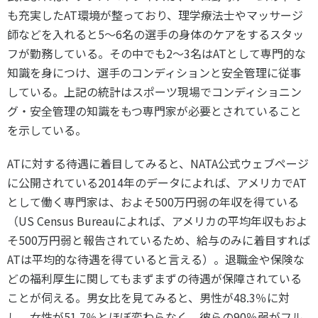
も充実したAT環境が整っており、理学療法士やマッサージ
師などを入れると5～6名の選手の身体のケアをするスタッ
フが勤務している。その中でも2～3名はATとして専門的な
知識を身につけ、選手のコンディションと安全管理に従事
している。上記の統計はスポーツ現場でコンディショニン
グ・安全管理の知識をもつ専門家が必要とされていること
を示している。
ATに対する待遇に着目してみると、NATA公式ウェブページ
に公開されている2014年のデータによれば、アメリカでAT
として働く専門家は、およそ500万円弱の年収を得ている
（US Census Bureauによれば、アメリカの平均年収もおよ
そ500万円弱と報告されているため、給与のみに着目すれば
ATは平均的な待遇を得ていると言える）。退職金や保険な
どの福利厚生に関してもまずまずの待遇が保障されている
ことが伺える。男女比を見てみると、男性が48.3％に対
し、女性が51.7％とほぼ変わらなく、彼らの90％弱がフル