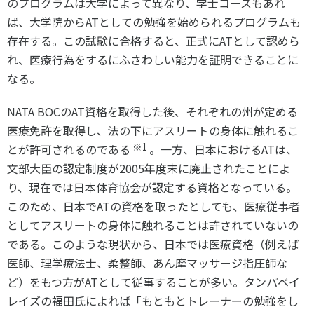
のプログラムは大学によって異なり、学士コースもあれ
ば、大学院からATとしての勉強を始められるプログラムも
存在する。この試験に合格すると、正式にATとして認めら
れ、医療行為をするにふさわしい能力を証明できることに
なる。
NATA BOCのAT資格を取得した後、それぞれの州が定める
医療免許を取得し、法の下にアスリートの身体に触れるこ
※1
とが許可されるのである
。一方、日本におけるATは、
文部大臣の認定制度が2005年度末に廃止されたことによ
り、現在では日本体育協会が認定する資格となっている。
このため、日本でATの資格を取ったとしても、医療従事者
としてアスリートの身体に触れることは許されていないの
である。このような現状から、日本では医療資格（例えば
医師、理学療法士、柔整師、あん摩マッサージ指圧師な
ど）をもつ方がATとして従事することが多い。タンパベイ
レイズの福田氏によれば「もともとトレーナーの勉強をし