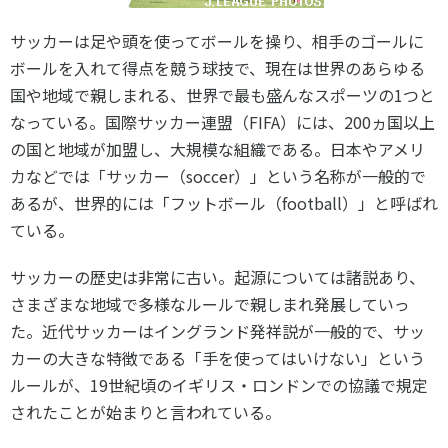
各教育機関との連携
© 2020 SASAK
サッカーは足や頭を使ってボールを操り、相手のゴールに
スポーツ振興団体との連携
ボールを入れて得点を競う球技で、現在は世界のあらゆる
【動画】スポーツでアクティブなまちづくり
国や地域で親しまれる、世界で最も盛んなスポーツの1つと
なっている。国際サッカー連盟（FIFA）には、200ヵ国以上
の国と地域が加盟し、大規模な組織である。日本やアメリ
知る学ぶ
カなどでは「サッカー（soccer）」という名称が一般的で
あるが、世界的には「フットボール（football）」と呼ばれ
SPORT POLICY INCUBATOR ―スポーツ政策の『卵』 ―
ている。
Sport Topics
スポーツ 歴史の検証
サッカーの歴史は非常に古い。起源については諸説あり、
さまざまな地域で多様なルールで親しまれ発展していっ
スポーツ辞典
た。近代サッカーはイングランド発祥説が一般的で、サッ
SSF BOOKS
カーの大きな特徴である「手を使ってはいけない」という
ルールが、19世紀頃のイギリス・ロンドンでの協議で規定
されたことが始まりと言われている。