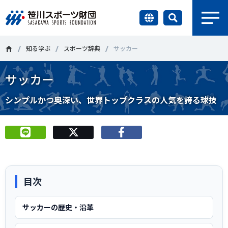
earch
財団情報
知る学ぶ
スポーツ辞典
サッカー
サッカー
研究員紹介
＃誰が子どものスポーツをささえるのか
＃部活動
シンプルかつ奥深い、世界トップクラスの人気を誇る球技
調査・研究
＃アクティブなまちづくり
＃日本人の身体活動と健康寿命
社会づくり
＃障害者スポーツ
＃スポーツ基本計画
＃競技人口
＃高齢者スポーツ
＃差別とダイバーシティ
国際情報
目次
知る学ぶ
調査・研究
サッカーの歴史・沿革
ニュース