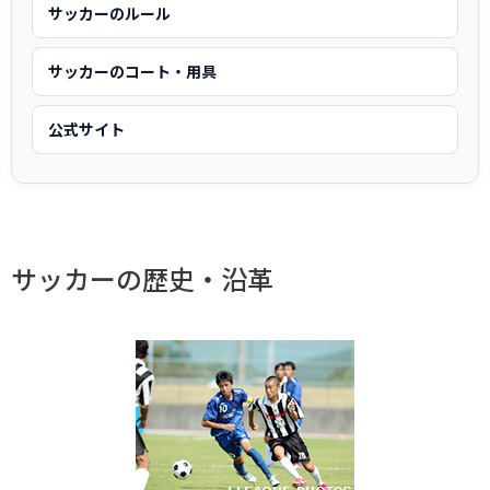
スポーツライフ・データ
サッカーのルール
お問い合わせ・お申し込み
スポーツ白書
サッカーのコート・用具
政策提言
子どものスポーツ
公式サイト
障害者スポーツ
スポーツによるまちづくり
スポーツ・ガバナンス
スポーツボランティア
メールマガジン
アクセス
サッカーの歴史・沿革
「SSFニュース」
スポーツ政策・予算
会員登録
健康とスポーツ
社会づくり
個人情報保護方針
自治体との連携
ソーシャルメディア運営方針