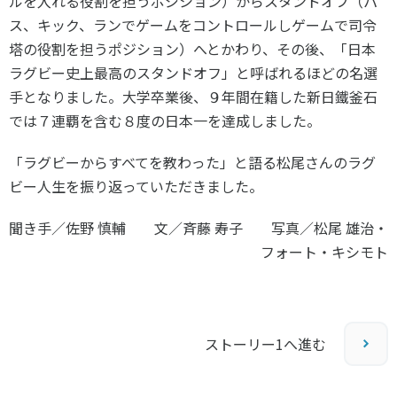
ルを入れる役割を担うポジション）からスタンドオフ（パ
各教育機関との連携
ス、キック、ランでゲームをコントロールしゲームで司令
© 2020 SASAK
スポーツ振興団体との連携
塔の役割を担うポジション）へとかわり、その後、「日本
【動画】スポーツでアクティブなまちづくり
ラグビー史上最高のスタンドオフ」と呼ばれるほどの名選
手となりました。大学卒業後、９年間在籍した新日鐵釜石
では７連覇を含む８度の日本一を達成しました。
知る学ぶ
「ラグビーからすべてを教わった」と語る松尾さんのラグ
ビー人生を振り返っていただきました。
SPORT POLICY INCUBATOR ―スポーツ政策の『卵』 ―
Sport Topics
聞き手／佐野 慎輔 文／斉藤 寿子 写真／松尾 雄治・
スポーツ 歴史の検証
フォート・キシモト
スポーツ辞典
SSF BOOKS
ストーリー1へ進む