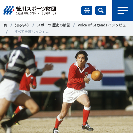
earch
知る学ぶ
スポーツ 歴史の検証
Voice of Legends インタビュー
財団情報
「すべてを教わった」...
研究員紹介
＃誰が子どものスポーツをささえるのか
＃部活動
調査・研究
＃アクティブなまちづくり
＃日本人の身体活動と健康寿命
社会づくり
＃障害者スポーツ
＃スポーツ基本計画
＃競技人口
＃高齢者スポーツ
＃差別とダイバーシティ
国際情報
知る学ぶ
調査・研究
ニュース