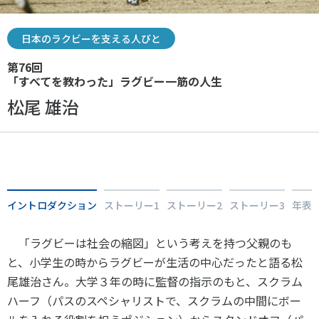
スポーツライフ・データ
お問い合わせ・お申し込み
スポーツ白書
日本のラクビーを支える人びと
政策提言
第76回
子どものスポーツ
「すべてを教わった」ラグビー一筋の人生
障害者スポーツ
松尾 雄治
スポーツによるまちづくり
スポーツ・ガバナンス
Tweet
シェア
スポーツボランティア
メールマガジン
アクセス
「SSFニュース」
スポーツ政策・予算
会員登録
健康とスポーツ
イントロダクション
ストーリー1
ストーリー2
ストーリー3
年表
「ラグビーは社会の縮図」という考えを持つ父親のも
社会づくり
と、小学生の時からラグビーが生活の中心だったと語る松
尾雄治さん。大学３年の時に監督の指示のもと、スクラム
個人情報保護方針
ハーフ（パスのスペシャリストで、スクラムの中間にボー
自治体との連携
ソーシャルメディア運営方針