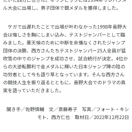
各教育機関との連携
ル大会に出場し、男子団体で銀メダルを獲得しました。
© 2020 SASAK
スポーツ振興団体との連携
【動画】スポーツでアクティブなまちづくり
ケガで出遅れたことで出場が叶わなかった1998年長野大
会は悔しさを胸にしまい込み、テストジャンパーとして臨
みました。悪天候のために中断を余儀なくされたジャンプ
知る学ぶ
団体の決勝、西方さんたちテストジャンパー25人全員が猛
吹雪の中でのジャンプを成功させ、試合続行が決定。4位か
SPORT POLICY INCUBATOR ―スポーツ政策の『卵』 ―
らの大逆転勝利で金メダルに輝いた日本ジャンプ陣の陰の
Sport Topics
功労者として今も語り草となっています。そんな西方さん
スポーツ 歴史の検証
の競技人生を振り返るとともに、長野大会でのドラマの真
実を語っていただきました。
スポーツ辞典
SSF BOOKS
聞き手／佐野慎輔 文／斎藤寿子 写真／フォート・キシ
モト、西方仁也 取材日／2022年12月22日