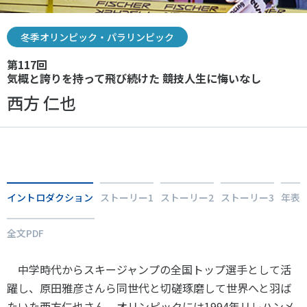
スポーツライフ・データ
お問い合わせ・お申し込み
スポーツ白書
冬季オリンピック・パラリンピック
政策提言
第117回
子どものスポーツ
気概と誇りを持って飛び続けた 競技人生に悔いなし
障害者スポーツ
西方 仁也
スポーツによるまちづくり
スポーツ・ガバナンス
Tweet
シェア
スポーツボランティア
メールマガジン
アクセス
「SSFニュース」
スポーツ政策・予算
会員登録
健康とスポーツ
イントロダクション
ストーリー1
ストーリー2
ストーリー3
年表
全文PDF
社会づくり
中学時代からスキージャンプの全国トップ選手として活
個人情報保護方針
躍し、原田雅彦さんら同世代と切磋琢磨して世界へと羽ば
自治体との連携
ソーシャルメディア運営方針
たいた西方仁也さん。オリンピックには1994年リレハンメ