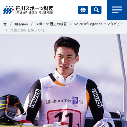
earch
知る学ぶ
スポーツ 歴史の検証
Voice of Legends インタビュー
財団情報
気概と誇りを持って飛...
研究員紹介
＃誰が子どものスポーツをささえるのか
＃部活動
調査・研究
＃アクティブなまちづくり
＃日本人の身体活動と健康寿命
社会づくり
＃障害者スポーツ
＃スポーツ基本計画
＃競技人口
＃高齢者スポーツ
＃差別とダイバーシティ
国際情報
知る学ぶ
調査・研究
ニュース