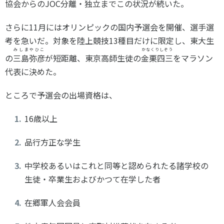
協会からのJOC分離・独立までこの状況が続いた。
さらに11月にはオリンピックの国内予選会を開催、選手選
考を急いだ。対象を陸上競技13種目だけに限定し、東大生
みしまやひこ
かなくりしぞう
の
三島弥彦
が短距離、東京高師生徒の
金栗四三
をマラソン
代表に決めた。
ところで予選会の出場資格は、
16歳以上
品行方正な学生
中学校あるいはこれと同等と認められたる諸学校の
生徒・卒業生およびかつて在学した者
在郷軍人会会員