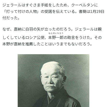
各教育機関との連携
ジェラールはすぐさま手紙をしたため、クーベルタンに
© 2020 SASAK
スポーツ振興団体との連携
「打って付けの人物」の受諾を伝えている。書簡は1月19日
付だった。
【動画】スポーツでアクティブなまちづくり
なぜ、嘉納に白羽の矢が立ったのだろう。ジェラールは親
もとのいちろう
知る学ぶ
しくしているロシア公使、
本野一郎
の助言をうけた。その
本野が嘉納を推薦したことはいうまでもないだろう。
SPORT POLICY INCUBATOR ―スポーツ政策の『卵』 ―
Sport Topics
スポーツ 歴史の検証
スポーツ辞典
SSF BOOKS