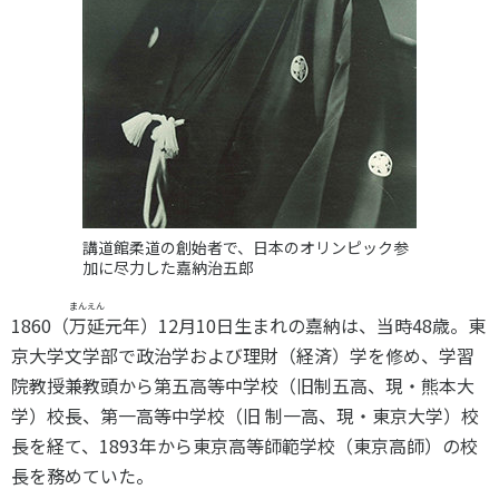
講道館柔道の創始者で、日本のオリンピック参
加に尽力した嘉納治五郎
まんえん
1860（
万延
元年）12月10日生まれの嘉納は、当時48歳。東
京大学文学部で政治学および理財（経済）学を修め、学習
院教授兼教頭から第五高等中学校（旧制五高、現・熊本大
学）校長、第一高等中学校（旧 制一高、現・東京大学）校
長を経て、1893年から東京高等師範学校（東京高師）の校
長を務めていた。