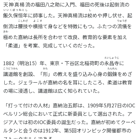
天神真楊流
の
福田八之助
に入門、福田の死後は
起倒流
の
いいくぼつねとし
し
飯久保恒年
に師事した。天神真楊流は
絞
めや押し伏せ、起
こしわざ
よこす
りゅうぎ
倒流は
腰技
や
横捨
て身などを特徴にもつ。ふたつの
流儀
を
きわ
極
めた嘉納は長所を合わせて改良、教育的な要素を加え
「柔道」を考案、完成していくのだった。
えいしょうじ
1882（明治15）年、東京・下谷区北稲荷町の
永昌寺
に
こうどうかん
かた
たんれん
講道館
を創設、「
形
」の教えを盛り込み心身の
鍛錬
をめざ
した。ジェラールが嘉納の名を耳にしたころ、柔道は教育
の場に浸透し、講道館は広く知られていた。
「打って付けの人材」嘉納治五郎は、1909年5月27日のIOC
ベルリン総会において正式に新委員として選出された。ア
ジア人では初のIOC委員の誕生だった。嘉納が初めてクーベ
ルタンと会うのは1912年、第5回オリンピック開催都市の
ストックホルムである。