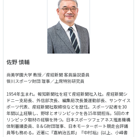
佐野 慎輔
尚美学園大学 教授／産経新聞 客員論説委員
笹川スポーツ財団 理事／上席特別研究員
1954年生まれ。報知新聞社を経て産経新聞社入社。産経新聞シ
ドニー支局長、外信部次長、編集局次長兼運動部長、サンケイス
ポーツ代表、産経新聞社取締役などを歴任。スポーツ記者を30
年間以上経験し、野球とオリンピックを各15年間担当。5回のオ
リンピック取材の経験を持つ。日本スポーツフェアネス推進機構
体制審議委員、B＆G財団理事、日本モーターボート競走会評議
員等も務める。近著に『嘉納治五郎』『中村裕』(以上、小峰書