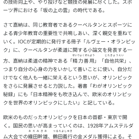
の技術向上や、やり投げなど競技の発展に尽くした。スポ
ーツ界における「坂の上の雲」の時代である。
さて嘉納は、同じ教育者であるクーベルタンとスポーツに
よる青少年教育の重要性で共鳴しあい、深く親交を重ねて
いく。IOCが定期的に発行する冊子「ルヴェー・オランピッ
ク」に、クーベルタンが柔道に関する小論文を発表する一
せいりょくぜんよう
じたきょうえい
方、嘉納は柔道の精神である「
精力善用
」「
自他共栄
」、
つまり自分の心身の力をいかして善いことに使い、自分だ
けでなく他人も一緒に栄えるという思いが、オリンピック
をさらに発展させると力説した。著書「わがオリンピック
秘録」にも「日本精神をも吹き込んで、欧米のオリンピッ
クを世界のオリンピックにしたい」と記している。
欧米のものだったオリンピックを日本の首都・東京で開
く。国民の思いが高まっていくのは、1928年アムステルダ
おだみきお
つるたよしゆき
ム大会での
織田幹雄
、
鶴田義行
の金メダル獲得による。そ