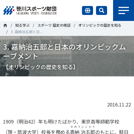
earch
知る学ぶ
スポーツ 歴史の検証
オリンピックの歴史を知る
財団情報
3. 嘉納治五郎と日...
3. 嘉納治五郎と日本のオリンピックム
研究員紹介
＃誰が子どものスポーツをささえるのか
＃部活動
ーブメント
調査・研究
＃アクティブなまちづくり
＃日本人の身体活動と健康寿命
【オリンピックの歴史を知る】
社会づくり
＃障害者スポーツ
＃スポーツ基本計画
＃競技人口
Tweet
シェア
＃高齢者スポーツ
＃差別とダイバーシティ
国際情報
2016.11.22
知る学ぶ
調査・研究
1909（明治42）年も明けたばかり、東京高等師範学校
かのうじごろう
ニュース
（現・筑波大学）校長を務める
嘉納 治五郎
のもとに、駐日