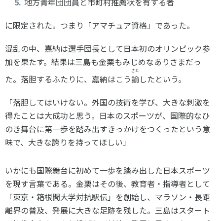
地方青年団団員と市町村推薦状を有する者
に限定された。つまり「アマチュア資格」であった。
混乱の中、嘉納は選手団長として日本初のオリンピック参
加を果たす。結果は三島も金栗もみじめなありさまだっ
さと
た。落胆するふたりに、嘉納はこう
諭
したという。
「落胆してはいけない。外国の技術を学び、大きな刺激を
得たことは大成功と思う。日本のスポーツが、国際的なひ
のき舞台に第一歩を踏み出すきっかけをつくったという意
味で、大きな誇りを持ってほしい」
いかにも国際舞台に初めて一歩を踏み出した日本スポーツ
を現す言葉である。金栗はその後、教育者・指導者として
「東京・箱根間大学対抗駅伝」を創始し、マラソン・長距
離界の普及、発展に大きな足跡を残した。三島はスタート