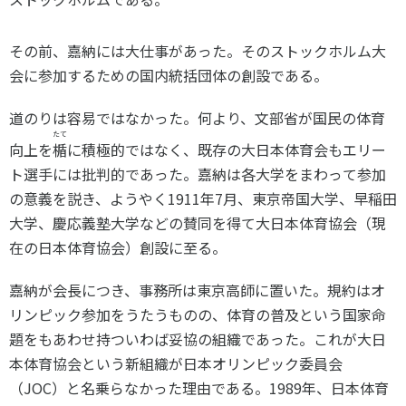
その前、嘉納には大仕事があった。そのストックホルム大
会に参加するための国内統括団体の創設である。
道のりは容易ではなかった。何より、文部省が国民の体育
たて
向上を
楯
に積極的ではなく、既存の大日本体育会もエリー
ト選手には批判的であった。嘉納は各大学をまわって参加
の意義を説き、ようやく1911年7月、東京帝国大学、早稲田
大学、慶応義塾大学などの賛同を得て大日本体育協会（現
在の日本体育協会）創設に至る。
嘉納が会長につき、事務所は東京高師に置いた。規約はオ
リンピック参加をうたうものの、体育の普及という国家命
題をもあわせ持ついわば妥協の組織であった。これが大日
本体育協会という新組織が日本オリンピック委員会
（JOC）と名乗らなかった理由である。1989年、日本体育