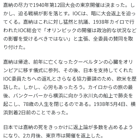
嘉納の尽力で1940年第12回大会の東京開催は決まった。し
かし、迫る戦禍が影を落とす。IOCは、暗に大会返上を迫っ
てくる。嘉納はこれに対し猛然と抗議、1938年カイロで行
われたIOC総会で「オリンピックの開催は政治的な状況など
の影響を受けるべきではない」と主張、全委員の賛同を取
り付けた。
嘉納は帰途、前年に亡くなったクーベルタンの心臓をオリ
ンピアに移す儀式に参列、その後、日本を支持してくれた
IOC委員たちへの返礼とさらなる協力要請のため、欧米を歴
訪した。しかし、心労もあったろう。カイロからの旅の最
後、バンクーバーから横浜に向かう氷川丸の船上で肺炎を
起こし、78歳の人生を閉じるのである。1938年5月4日、横
浜到着2日前のことであった。
日本では嘉納の死をきっかけに返上論が多数を占めるよう
になり、2カ月後、東京市は開催を返上した。