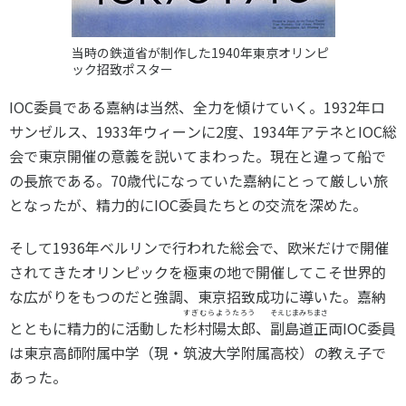
当時の鉄道省が制作した1940年東京オリンピ
ック招致ポスター
IOC委員である嘉納は当然、全力を傾けていく。1932年ロ
サンゼルス、1933年ウィーンに2度、1934年アテネとIOC総
会で東京開催の意義を説いてまわった。現在と違って船で
の長旅である。70歳代になっていた嘉納にとって厳しい旅
となったが、精力的にIOC委員たちとの交流を深めた。
そして1936年ベルリンで行われた総会で、欧米だけで開催
されてきたオリンピックを極東の地で開催してこそ世界的
な広がりをもつのだと強調、東京招致成功に導いた。嘉納
すぎむらようたろう
そえじまみちまさ
とともに精力的に活動した
杉村陽太郎
、
副島道正
両IOC委員
は東京高師附属中学（現・筑波大学附属高校）の教え子で
あった。