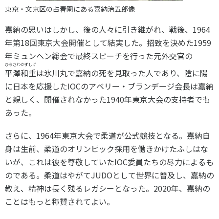
東京・文京区の占春園にある嘉納治五郎像
嘉納の思いはしかし、後の人々に引き継がれ、戦後、1964
年第18回東京大会開催として結実した。招致を決めた1959
年ミュンヘン総会で最終スピーチを行った元外交官の
ひらさわかずしげ
平澤和重
は氷川丸で嘉納の死を見取った人であり、陰に陽
に日本を応援したIOCのアベリー・ブランデージ会長は嘉納
と親しく、開催されなかった1940年東京大会の支持者でも
あった。
さらに、1964年東京大会で柔道が公式競技となる。嘉納自
身は生前、柔道のオリンピック採用を働きかけたふしはな
いが、これは彼を尊敬していたIOC委員たちの尽力によるも
のである。柔道はやがてJUDOとして世界に普及し、嘉納の
教え、精神は長く残るレガシーとなった。2020年、嘉納の
ことはもっと称賛されてよい。