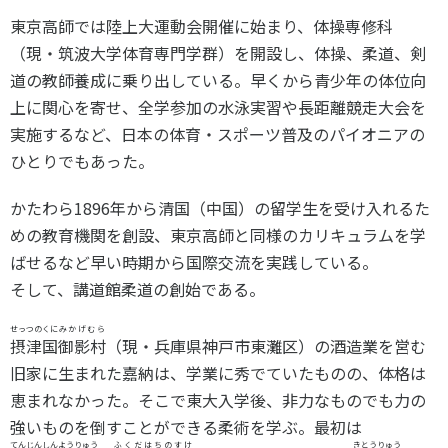
東京高師では陸上大運動会開催に始まり、体操専修科
（現・筑波大学体育専門学群）を開設し、体操、柔道、剣
道の教師養成に乗り出している。早くから青少年の体位向
上に関心を寄せ、全学参加の水泳実習や長距離競走大会を
実施するなど、日本の体育・スポーツ普及のパイオニアの
ひとりでもあった。
かたわら1896年から清国（中国）の留学生を受け入れるた
めの教育機関を創設、東京高師と同様のカリキュラムを学
ばせるなど早い時期から国際交流を実践している。
そして、講道館柔道の創始である。
せっつのくに
みかげむら
摂津国
御影村
（現・兵庫県神戸市東灘区）の酒造業を営む
旧家に生まれた嘉納は、学業に秀でていたものの、体格は
恵まれなかった。そこで東大入学後、非力なものでも力の
強いものを倒すことができる柔術を学ぶ。最初は
てんじんしんようりゅう
ふくだはちのすけ
きとうりゅう