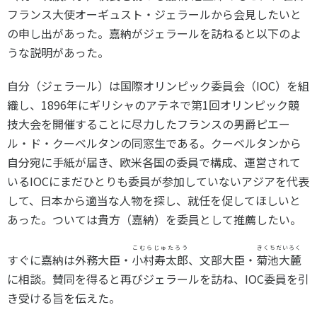
スポーツライフ・データ
フランス大使オーギュスト・ジェラールから会見したいと
お問い合わせ・お申し込み
スポーツ白書
の申し出があった。嘉納がジェラールを訪ねると以下のよ
政策提言
うな説明があった。
子どものスポーツ
自分（ジェラール）は国際オリンピック委員会（IOC）を組
障害者スポーツ
織し、1896年にギリシャのアテネで第1回オリンピック競
スポーツによるまちづくり
技大会を開催することに尽力したフランスの男爵ピエー
スポーツ・ガバナンス
ル・ド・クーベルタンの同窓生である。クーベルタンから
スポーツボランティア
自分宛に手紙が届き、欧米各国の委員で構成、運営されて
メールマガジン
アクセス
「SSFニュース」
いるIOCにまだひとりも委員が参加していないアジアを代表
スポーツ政策・予算
会員登録
して、日本から適当な人物を探し、就任を促してほしいと
健康とスポーツ
あった。ついては貴方（嘉納）を委員として推薦したい。
こむらじゅたろう
きくちだいろく
社会づくり
すぐに嘉納は外務大臣・
小村寿太郎
、文部大臣・
菊池大麓
に相談。賛同を得ると再びジェラールを訪ね、IOC委員を引
個人情報保護方針
き受ける旨を伝えた。
自治体との連携
ソーシャルメディア運営方針