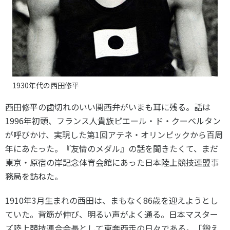
各教育機関との連携
© 2020 SASAK
スポーツ振興団体との連携
【動画】スポーツでアクティブなまちづくり
知る学ぶ
1930年代の西田修平
西田修平の歯切れのいい関西弁がいまも耳に残る。話は
SPORT POLICY INCUBATOR ―スポーツ政策の『卵』 ―
1996年初頭、フランス人貴族ピエール・ド・クーベルタン
Sport Topics
が呼びかけ、実現した第1回アテネ・オリンピックから百周
スポーツ 歴史の検証
年にあたった。『友情のメダル』の話を聞きたくて、まだ
スポーツ辞典
東京・原宿の岸記念体育会館にあった日本陸上競技連盟事
SSF BOOKS
務局を訪ねた。
1910年3月生まれの西田は、まもなく86歳を迎えようとし
ていた。背筋が伸び、明るい声がよく通る。日本マスター
ズ陸上競技連合会長として東奔西走の日々である。「鍛え