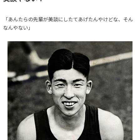
スポーツライフ・データ
お問い合わせ・お申し込み
スポーツ白書
「あんたらの先輩が美談にしたてあげたんやけどな、そん
政策提言
なんやない」
子どものスポーツ
障害者スポーツ
スポーツによるまちづくり
スポーツ・ガバナンス
スポーツボランティア
メールマガジン
アクセス
「SSFニュース」
スポーツ政策・予算
会員登録
健康とスポーツ
社会づくり
個人情報保護方針
自治体との連携
ソーシャルメディア運営方針