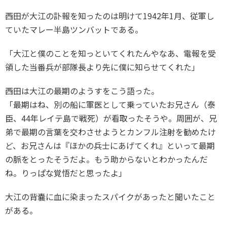
西田が大江の訃報を知ったのは明けて1942年1月、従軍し
ていたマレー半島ツンバットである。
「大江と僕のことを知っといてくれたんやなあ、電報を受
領した当番兵が部隊長より先に僕に知らせてくれた」
西田は大江の最期のようすをこう語った。
「最期はね、別の船に軍医として乗っていたお兄さん（泰
臣、44年レイテ島で戦死）が看取ったそうや。周囲が、兄
弟で最期の言葉を交わさせようとカンフル注射を勧めたけ
ど、お兄さんは『ほかの兵士にあげてくれ』といって最期
の脈をとったそうだよ。もう助からないとわかったんだ
ね。りっぱな覚悟だと思ったよ」
大江の背嚢に血に染まったスパイクがあったと聞いたこと
がある。