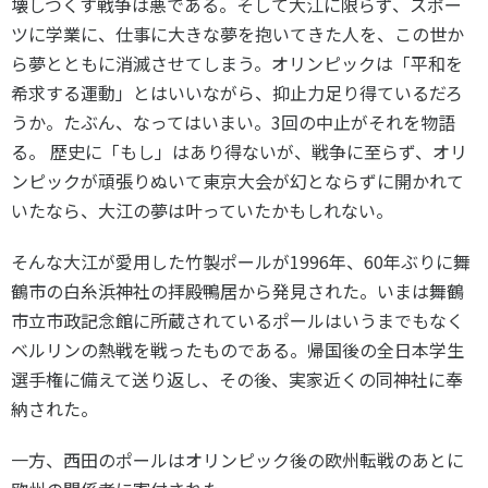
壊しつくす戦争は悪である。そして大江に限らず、スポー
ツに学業に、仕事に大きな夢を抱いてきた人を、この世か
ら夢とともに消滅させてしまう。オリンピックは「平和を
希求する運動」とはいいながら、抑止力足り得ているだろ
うか。たぶん、なってはいまい。3回の中止がそれを物語
る。 歴史に「もし」はあり得ないが、戦争に至らず、オリ
ンピックが頑張りぬいて東京大会が幻とならずに開かれて
いたなら、大江の夢は叶っていたかもしれない。
そんな大江が愛用した竹製ポールが1996年、60年ぶりに舞
鶴市の白糸浜神社の拝殿鴨居から発見された。いまは舞鶴
市立市政記念館に所蔵されているポールはいうまでもなく
ベルリンの熱戦を戦ったものである。帰国後の全日本学生
選手権に備えて送り返し、その後、実家近くの同神社に奉
納された。
一方、西田のポールはオリンピック後の欧州転戦のあとに