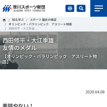
earch
知る学ぶ
スポーツ 歴史の検証
財団情報
オリンピック・パラリンピック アスリート物語
西田修平・大江季雄 ...
研究員紹介
西田修平・大江季雄
＃誰が子どものスポーツをささえるのか
＃部活動
友情のメダル
調査・研究
＃アクティブなまちづくり
＃日本人の身体活動と健康寿命
【オリンピック・パラリンピック アスリート物
語】
社会づくり
＃障害者スポーツ
＃スポーツ基本計画
＃競技人口
＃高齢者スポーツ
＃差別とダイバーシティ
国際情報
Tweet
シェア
知る学ぶ
2020.04.08
調査・研究
ニュース
美談やない！