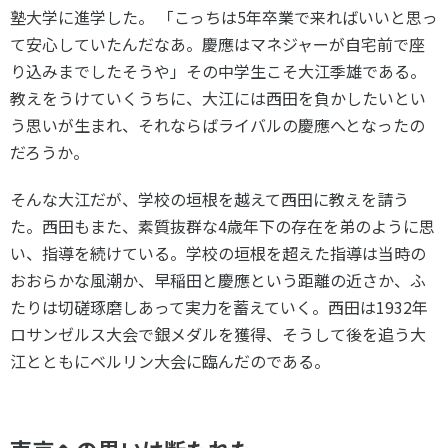
塾大学に進学した。 「こっちは5年卒業で来ればいいと思っ
て安心していたんだなあ。慶應はマネジャーが自宅前で座
り込みまでしたそうや」その中学生こそ大江季雄である。
教えをうけていくうちに、大江には西田を負かしたいとい
う思いが生まれ、それならばライバルの慶應へとなったの
だろうか。
そんな大江だが、学校の垣根を越えて西田に教えを請う
た。西田もまた、素質抜群な4歳年下の存在を弟のように思
い、指導を続けている。学校の垣根を超えた指導は当時の
おおらかな風潮か、早稲田と慶應という距離の近さか、ふ
たりは切磋琢磨しあって実力を蓄えていく。西田は1932年
ロサンゼルス大会で銀メダルを獲得、そうして後を追う大
江とともにベルリン大会に臨んだのである。