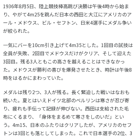
1936年8月5日、陸上競技棒高跳び決勝は午後4時から始ま
り、やがて4m25を跳んだ日本の西田と大江にアメリカのア
ール・メドウス、ビル・セフトン、日米4選手にメダル争い
が絞られた。
一気にバーを10cm引き上げて4m35とした。1回目の試技は
全員が失敗、2回目でメドウスだけがクリア、そして迎えた
3回目。残る3人ともこの高さを越えることはできなかっ
た。メドウスが勝利の喜びを爆発させたとき、時計は午後8
時をはるかにまわっていた。
メダルは残り2つ、3人が残る。長く緊迫した戦いはなおも
続いた。夏とはいえドイツ北部のベルリンは寒さが忍び寄
り、疲れも手伝って記録が伸びない。西田は支給された毛
布にくるまり、「身体をまるめて寒さをしのいだ」とい
う。4m15、日本のふたりはクリアしたが、アメリカのセフ
トンは3回とも落としてしまった。これで日本選手の2位、3