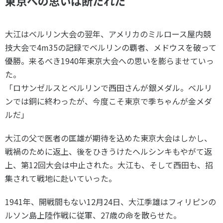
東京への思いは断たれた
大江はベルリン大会の翌年、アメリカのミルロース屋内競
技大会で4m35の記録でベルリンの覇者、メドウスを破って
優勝。来るべき1940年東京大会への思いを膨らませていっ
た。
「ロサンゼルスとベルリンで西田さんが銀メダル。ベルリ
ンでは銅に終わったが、今度こそ東京で季ちゃんが金メダ
ルだ」
大江の父で医者の匡雄が期待を込めた東京大会はしかし、
戦禍のために返上、後をひきうけたヘルシンキもやがて返
上、第12回大会は中止された。大江も、そして西田も、招
集されて戦地に赴いていった。
1941年、開戦間もない12月24日、大江季雄はフィリピンの
ルソン島上陸作戦に従軍、27歳の命を散らせた。