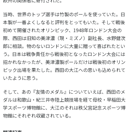
欧州の関係者に寄付された。
当時、世界のトップ選手は竹製のポールを使っていた。日
本製が一番よくしなると評判をとってもいた。そして戦後
初めて開催されたオリンピック、1948年ロンドン大会の
際、西田は旧知の美津濃（現・ミズノ）副社長、水野健次
郎に相談。物のないロンドンに大量に贈って喜ばれたとい
う。日本は戦争責任から戦後初となったロンドン大会には
招かれなかったが、美津濃製ポールだけは戦後初のオリン
ピック出場を果たした。西田の大江への思いも込められて
いたように思う。
そして、あの『友情のメダル』についていえば、西田のメ
ダルは和歌山・紀三井寺陸上競技場を経て母校・早稲田大
学スポーツ博物館に、大江のそれは秩父宮記念スポーツ博
物館にそれぞれ収蔵されている。