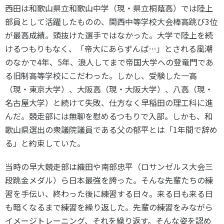
西田は和歌山県立和歌山中学（現・県立桐蔭高）では陸上
部員として活躍したものの、関西中等学校大会棒高跳び3位
が最高成績。頭抜けた選手ではなかった。大学で陸上を続
けるつもりもなく、「帝大にあらずんば…」とされる風潮
のなかで4年、5年、浪人してまで帝国大学への登竜門であ
る旧制高等学校にこだわった。しかし、受験した一高
（現・東京大学）、大阪高（現・大阪大学）、八高（現・
名古屋大学）と続けて失敗、仕方なく早稲田の理工科に進
んだ。競走部には無聊を慰めるつもりで入部。しかも、和
歌山県選出の衆議院議員である父の郁平とは「1年間で辞め
る」と約束していた。
当時の早大競走部は織田や南部忠平（ロサンゼルス大会三
段跳金メダル）ら日本最強を誇った。そんな先輩たちの練
習を手伝い、終わった後に練習する日々。来る日も来る日
も暗くなるまで練習を繰り返した。先輩の練習をみながら
イメージトレーニング、それを繰り返す。そんな姿を認め