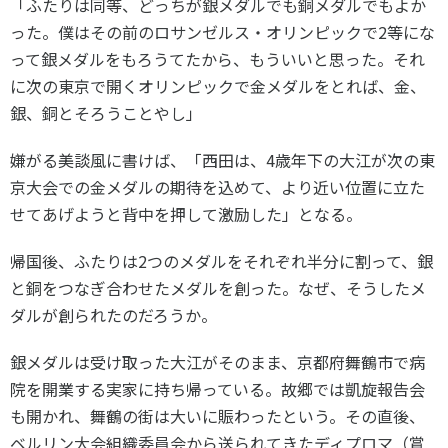
「ふたりは同等、どっちが銀メダルでも銅メダルでもよか
った。僕はその前のロサンゼルス・オリンピックで2等にな
って銀メダルをもろうてたから、もういいと思った。それ
に次の東京で開くオリンピックで金メダルをとれば、金、
銀、銅とそろうことやし」
嫌がる美談風に書けば、「西田は、4歳年下の大江が次の東
京大会での金メダルの期待を込めて、より近い位置に立た
せてあげようと背中を押して激励した」となる。
帰国後、ふたりは2つのメダルをそれぞれ半分に割って、銀
と銅をつなぎ合わせたメダルを創った。なぜ、そうしたメ
ダルが創られたのだろうか。
銀メダルは受け取った大江がそのまま、京都府舞鶴市で病
院を開業する実家に持ち帰っている。故郷では凱旋報告会
も開かれ、舞鶴の街は大いに賑わったという。その直後、
ベルリン大会組織委員会から送られてきたディプロマ（賞