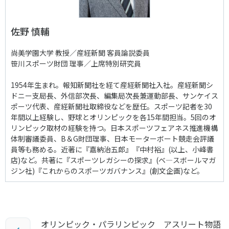
佐野 慎輔
尚美学園大学 教授／産経新聞 客員論説委員
笹川スポーツ財団 理事／上席特別研究員
1954年生まれ。報知新聞社を経て産経新聞社入社。産経新聞シ
ドニー支局長、外信部次長、編集局次長兼運動部長、サンケイス
ポーツ代表、産経新聞社取締役などを歴任。スポーツ記者を30
年間以上経験し、野球とオリンピックを各15年間担当。5回のオ
リンピック取材の経験を持つ。日本スポーツフェアネス推進機構
体制審議委員、B＆G財団理事、日本モーターボート競走会評議
員等も務める。近著に『嘉納治五郎』『中村裕』(以上、小峰書
店)など。共著に『スポーツレガシーの探求』(ベ―スボールマガ
ジン社)『これからのスポーツガバナンス』(創文企画)など。
オリンピック・パラリンピック アスリート物語