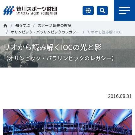
earch
知る学ぶ
スポーツ 歴史の検証
財団情報
オリンピック・パラリンピックのレガシー
リオから読み解くIO...
リオから読み解くIOCの光と影
研究員紹介
＃誰が子どものスポーツをささえるのか
＃部活動
【オリンピック・パラリンピックのレガシー】
調査・研究
＃アクティブなまちづくり
＃日本人の身体活動と健康寿命
Tweet
シェア
社会づくり
＃障害者スポーツ
＃スポーツ基本計画
＃競技人口
＃高齢者スポーツ
＃差別とダイバーシティ
2016.08.31
国際情報
知る学ぶ
調査・研究
ニュース