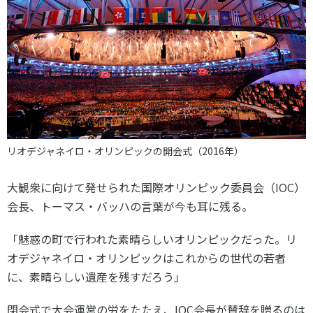
スポーツライフ・データ
お問い合わせ・お申し込み
スポーツ白書
政策提言
子どものスポーツ
障害者スポーツ
スポーツによるまちづくり
スポーツ・ガバナンス
リオデジャネイロ・オリンピックの開会式（2016年）
スポーツボランティア
メールマガジン
アクセス
「SSFニュース」
スポーツ政策・予算
大観衆に向けて発せられた国際オリンピック委員会（IOC）
会員登録
健康とスポーツ
会長、トーマス・バッハの言葉が今も耳に残る。
「魅惑の町で行われた素晴らしいオリンピックだった。リ
社会づくり
オデジャネイロ・オリンピックはこれからの世代の若者
に、素晴らしい遺産を残すだろう」
個人情報保護方針
自治体との連携
ソーシャルメディア運営方針
閉会式で大会運営の労をたたえ、IOC会長が賛辞を贈るのは