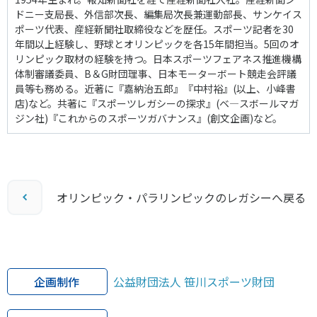
ドニー支局長、外信部次長、編集局次長兼運動部長、サンケイス
ポーツ代表、産経新聞社取締役などを歴任。スポーツ記者を30
年間以上経験し、野球とオリンピックを各15年間担当。5回のオ
リンピック取材の経験を持つ。日本スポーツフェアネス推進機構
体制審議委員、B＆G財団理事、日本モーターボート競走会評議
員等も務める。近著に『嘉納治五郎』『中村裕』(以上、小峰書
店)など。共著に『スポーツレガシーの探求』(ベ―スボールマガ
ジン社)『これからのスポーツガバナンス』(創文企画)など。
オリンピック・パラリンピックのレガシーへ戻る
企画制作
公益財団法人 笹川スポーツ財団