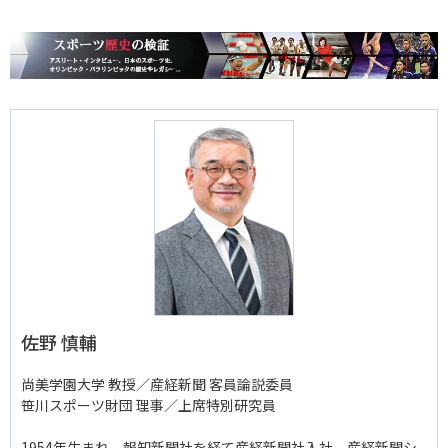
佐野 慎輔
尚美学園大学 教授／産経新聞 客員論説委員
笹川スポーツ財団 理事／上席特別研究員
1954年生まれ。報知新聞社を経て産経新聞社入社。産経新聞シ