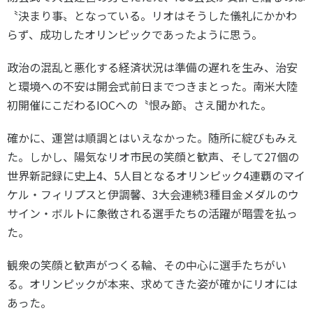
各教育機関との連携
〝決まり事〟となっている。リオはそうした儀礼にかかわ
© 2020 SASAK
スポーツ振興団体との連携
らず、成功したオリンピックであったように思う。
【動画】スポーツでアクティブなまちづくり
政治の混乱と悪化する経済状況は準備の遅れを生み、治安
と環境への不安は開会式前日までつきまとった。南米大陸
初開催にこだわるIOCへの〝恨み節〟さえ聞かれた。
知る学ぶ
確かに、運営は順調とはいえなかった。随所に綻びもみえ
SPORT POLICY INCUBATOR ―スポーツ政策の『卵』 ―
た。しかし、陽気なリオ市民の笑顔と歓声、そして27個の
Sport Topics
世界新記録に史上4、5人目となるオリンピック4連覇のマイ
スポーツ 歴史の検証
ケル・フィリプスと伊調馨、3大会連続3種目金メダルのウ
サイン・ボルトに象徴される選手たちの活躍が暗雲を払っ
スポーツ辞典
た。
SSF BOOKS
観衆の笑顔と歓声がつくる輪、その中心に選手たちがい
る。オリンピックが本来、求めてきた姿が確かにリオには
あった。