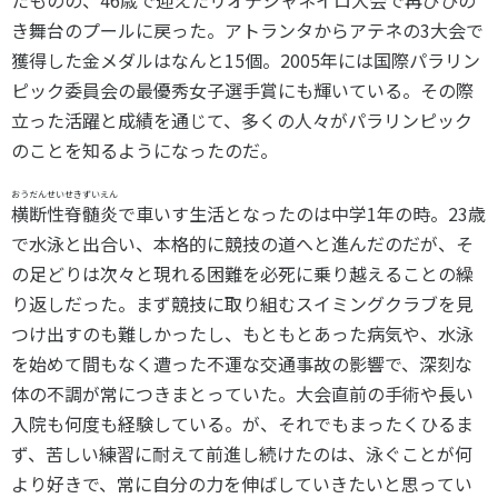
たものの、46歳で迎えたリオデジャネイロ大会で再びひの
き舞台のプールに戻った。アトランタからアテネの3大会で
獲得した金メダルはなんと15個。2005年には国際パラリン
ピック委員会の最優秀女子選手賞にも輝いている。その際
立った活躍と成績を通じて、多くの人々がパラリンピック
のことを知るようになったのだ。
おうだんせいせきずいえん
横断性脊髄炎
で車いす生活となったのは中学1年の時。23歳
で水泳と出合い、本格的に競技の道へと進んだのだが、そ
の足どりは次々と現れる困難を必死に乗り越えることの繰
り返しだった。まず競技に取り組むスイミングクラブを見
つけ出すのも難しかったし、もともとあった病気や、水泳
を始めて間もなく遭った不運な交通事故の影響で、深刻な
体の不調が常につきまとっていた。大会直前の手術や長い
入院も何度も経験している。が、それでもまったくひるま
ず、苦しい練習に耐えて前進し続けたのは、泳ぐことが何
より好きで、常に自分の力を伸ばしていきたいと思ってい