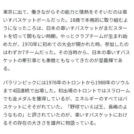
各教育機関との連携
© 2020 SASAK
東京に出て、働きながらその能力と情熱をそそいだのは車
スポーツ振興団体との連携
いすバスケットボールだった。18歳で本格的に取り組むよ
【動画】スポーツでアクティブなまちづくり
うになったころは、日本の車いすバスケットがまだスター
トを切って間もない時期。やっとクラブチームが生まれ始
めたが、1970年に初めての大会が開かれた時、参加したの
知る学ぶ
はわずか7チームだった。その当時から、日本の車いすバス
ケットの牽引車とも象徴ともなってきたのが星義輝であ
SPORT POLICY INCUBATOR ―スポーツ政策の『卵』 ―
る。
Sport Topics
パラリンピックには1976年のトロントから1988年のソウル
スポーツ 歴史の検証
まで4回連続で出場した。初出場のトロントではスラローム
スポーツ辞典
でも金メダルを獲得しているが、エネルギーのすべてはバ
SSF BOOKS
スケットにそそがれていた。「野球でいえば王、長嶋のよ
うなもの」と評されていたのが、車いすバスケットにおけ
るその存在の大きさを雄弁に物語っている。