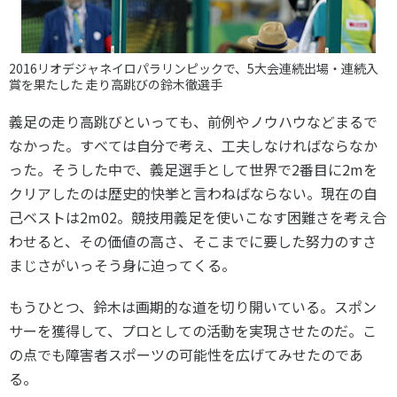
2016リオデジャネイロパラリンピックで、5大会連続出場・連続入
賞を果たした 走り高跳びの鈴木徹選手
義足の走り高跳びといっても、前例やノウハウなどまるで
なかった。すべては自分で考え、工夫しなければならなか
った。そうした中で、義足選手として世界で2番目に2mを
クリアしたのは歴史的快挙と言わねばならない。現在の自
己ベストは2m02。競技用義足を使いこなす困難さを考え合
わせると、その価値の高さ、そこまでに要した努力のすさ
まじさがいっそう身に迫ってくる。
もうひとつ、鈴木は画期的な道を切り開いている。スポン
サーを獲得して、プロとしての活動を実現させたのだ。こ
の点でも障害者スポーツの可能性を広げてみせたのであ
る。