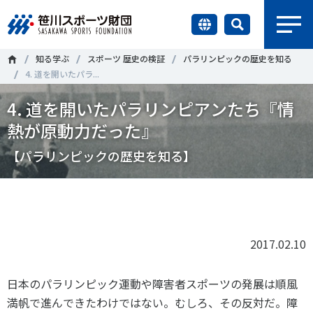
earch
知る学ぶ
スポーツ 歴史の検証
パラリンピックの歴史を知る
財団情報
4. 道を開いたパラ...
4. 道を開いたパラリンピアンたち『情
研究員紹介
＃誰が子どものスポーツをささえるのか
＃部活動
熱が原動力だった』
調査・研究
＃アクティブなまちづくり
＃日本人の身体活動と健康寿命
【パラリンピックの歴史を知る】
社会づくり
＃障害者スポーツ
＃スポーツ基本計画
＃競技人口
Tweet
シェア
＃高齢者スポーツ
＃差別とダイバーシティ
国際情報
2017.02.10
知る学ぶ
調査・研究
日本のパラリンピック運動や障害者スポーツの発展は順風
満帆で進んできたわけではない。むしろ、その反対だ。障
ニュース