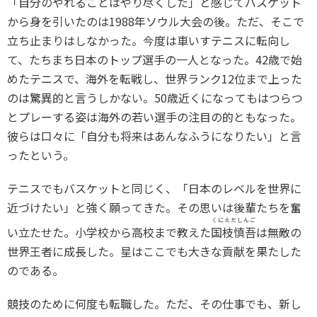
「自分のやれることはやり尽くした」と感じてバスケット
から身を引いたのは1988年ソウル大会の後。ただ、そこで
立ち止まりはしなかった。今度は車いすテニスに転向し
て、たちまち日本のトップ選手の一人となった。42歳で始
めたテニスで、海外を転戦し、世界ランク12位まで上った
のは驚異的と言うしかない。50歳近くになってもはつらつ
とプレーする姿は海外の若い選手の注目の的ともなった。
彼らは口々に「自分も将来はあんなふうになりたい」と言
ったという。
テニスでもバスケットと同じく、「日本のレベルを世界に
近づけたい」と強く願ってきた。その思いは後輩たちを奮
くにえだしんご
い立たせた。小学校から高校まで教えた
国枝慎吾
は無敵の
世界王者に成長した。星はここでも大きな貢献を果たした
のである。
競技のために何度も転職した。ただ、その仕事でも、新し