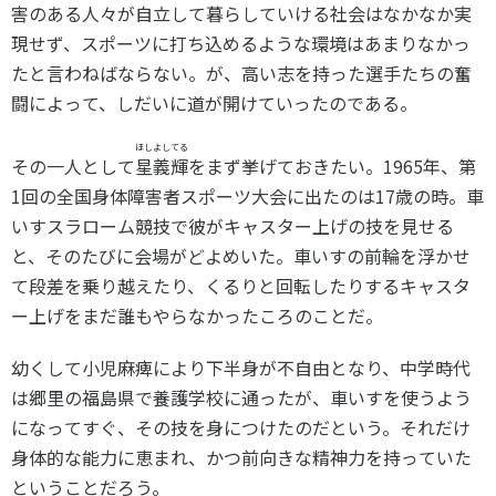
スポーツライフ・データ
害のある人々が自立して暮らしていける社会はなかなか実
現せず、スポーツに打ち込めるような環境はあまりなかっ
お問い合わせ・お申し込み
スポーツ白書
たと言わねばならない。が、高い志を持った選手たちの奮
政策提言
闘によって、しだいに道が開けていったのである。
子どものスポーツ
障害者スポーツ
ほしよしてる
その一人として
星義輝
をまず挙げておきたい。1965年、第
スポーツによるまちづくり
1回の全国身体障害者スポーツ大会に出たのは17歳の時。車
スポーツ・ガバナンス
いすスラローム競技で彼がキャスター上げの技を見せる
スポーツボランティア
と、そのたびに会場がどよめいた。車いすの前輪を浮かせ
メールマガジン
アクセス
「SSFニュース」
て段差を乗り越えたり、くるりと回転したりするキャスタ
スポーツ政策・予算
会員登録
ー上げをまだ誰もやらなかったころのことだ。
健康とスポーツ
幼くして小児麻痺により下半身が不自由となり、中学時代
は郷里の福島県で養護学校に通ったが、車いすを使うよう
社会づくり
になってすぐ、その技を身につけたのだという。それだけ
個人情報保護方針
身体的な能力に恵まれ、かつ前向きな精神力を持っていた
自治体との連携
ということだろう。
ソーシャルメディア運営方針