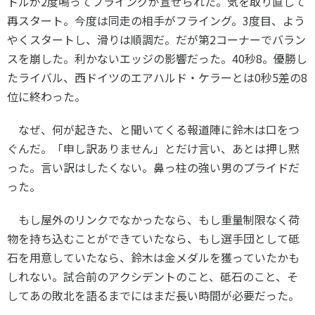
トルが
2
度鳴ってフライングが宣せられた。気を取り直して
再スタート。今度は同走の相手がフライング。
3
度目、よう
やくスタートし、滑りは順調だ。だが第
2
コーナーでバラン
スを崩した。利かないエッジの影響だった。
40
秒
8
。優勝し
たライバル、西ドイツのエアハルド・ケラーとは
0
秒
5
差の
8
位に終わった。
なぜ、何が起きた、と聞いてくる報道陣に鈴木は口をつ
ぐんだ。「申し訳ありません」とだけ言い、あとは押し黙
った。言い訳はしたくない。鼻っ柱の強い男のプライドだ
った。
もし屋外のリンクでなかったなら、もし重量制限なく荷
物を持ち込むことができていたなら、もし選手団として砥
石を用意していたなら、鈴木は金メダルを獲っていたかも
しれない。試合前のアクシデントのこと、砥石のこと、そ
してあの敗北を語るまでにはまだ長い時間が必要だった。