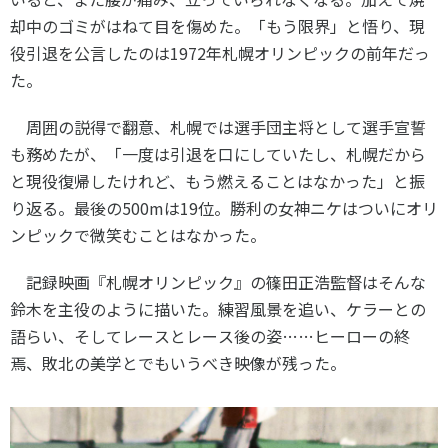
却中のゴミがはねて目を傷めた。「もう限界」と悟り、現
役引退を公言したのは
1972
年札幌オリンピックの前年だっ
た。
周囲の説得で翻意、札幌では選手団主将として選手宣誓
も務めたが、「一度は引退を口にしていたし、札幌だから
と現役復帰したけれど、もう燃えることはなかった」と振
り返る。最後の
500m
は
19
位。勝利の女神ニケはついにオリ
ンピックで微笑むことはなかった。
記録映画『札幌オリンピック』の篠田正浩監督はそんな
鈴木を主役のように描いた。練習風景を追い、ケラーとの
語らい、そしてレースとレース後の姿……ヒーローの終
焉、敗北の美学とでもいうべき映像が残った。