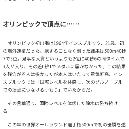
オリンピックで頂点に……
オリンピック初出場は
1964
年インスブルック、
21
歳、初
の海外遠征だった。臆することなく滑った結果は
500m40
秒
7
で
5
位。見事な入賞というよりも
2
位に
40
秒
6
の同タイムで
3
人が入り、その差
0
秒
1
でメダルに届かなかった。この結果
を残念がる人は多かったが本人はいたって意気軒高、イン
スブルックでは「国際レベルを体感し、次のグルノーブル
での頂点につなげるつもり」でいたからだ。
その言葉通り、国際レベルを体感した鈴木は勝ち続け
る。
この年の世界オールラウンド選手権
500m
で初の優勝を遂