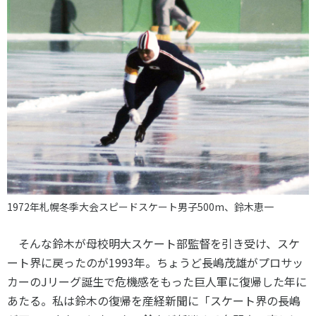
1972年札幌冬季大会スピードスケート男子500m、鈴木恵一
そんな鈴木が母校明大スケート部監督を引き受け、スケ
ート界に戻ったのが
1993
年。ちょうど長嶋茂雄がプロサッ
カーの
J
リーグ誕生で危機感をもった巨人軍に復帰した年に
あたる。私は鈴木の復帰を産経新聞に「スケート界の長嶋