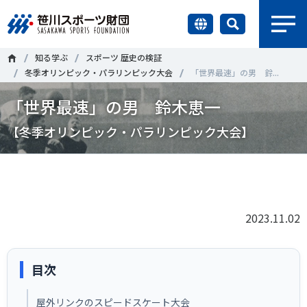
earch
知る学ぶ
スポーツ 歴史の検証
財団情報
冬季オリンピック・パラリンピック大会
「世界最速」の男 鈴...
「世界最速」の男 鈴木恵一
研究員紹介
＃誰が子どものスポーツをささえるのか
＃部活動
【冬季オリンピック・パラリンピック大会】
調査・研究
＃アクティブなまちづくり
＃日本人の身体活動と健康寿命
Tweet
シェア
社会づくり
＃障害者スポーツ
＃スポーツ基本計画
＃競技人口
＃高齢者スポーツ
＃差別とダイバーシティ
2023.11.02
国際情報
知る学ぶ
目次
調査・研究
ニュース
屋外リンクのスピードスケート大会