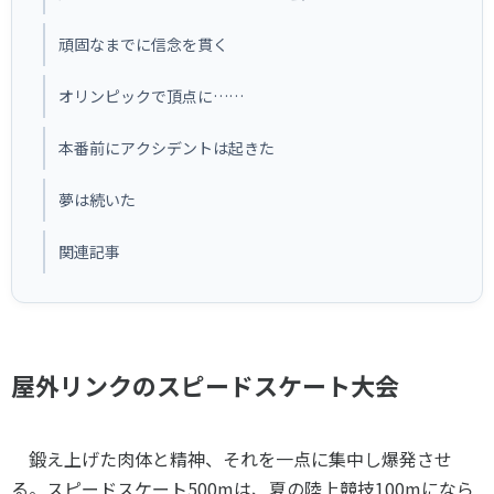
スポーツライフ・データ
お問い合わせ・お申し込み
頑固なまでに信念を貫く
スポーツ白書
政策提言
オリンピックで頂点に……
子どものスポーツ
障害者スポーツ
本番前にアクシデントは起きた
スポーツによるまちづくり
夢は続いた
スポーツ・ガバナンス
スポーツボランティア
関連記事
メールマガジン
アクセス
「SSFニュース」
スポーツ政策・予算
会員登録
健康とスポーツ
屋外リンクのスピードスケート大会
社会づくり
個人情報保護方針
鍛え上げた肉体と精神、それを一点に集中し爆発させ
自治体との連携
ソーシャルメディア運営方針
る。スピードスケート
500m
は、夏の陸上競技
100m
になら