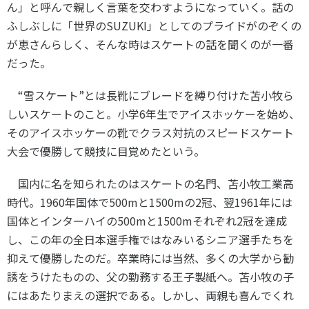
ん」と呼んで親しく言葉を交わすようになっていく。話の
ふしぶしに「世界の
SUZUKI
」としてのプライドがのぞくの
が恵さんらしく、そんな時はスケートの話を聞くのが一番
だった。
“雪スケート”とは長靴にブレードを縛り付けた苫小牧ら
しいスケートのこと。小学
6
年生でアイスホッケーを始め、
そのアイスホッケーの靴でクラス対抗のスピードスケート
大会で優勝して競技に目覚めたという。
国内に名を知られたのはスケートの名門、苫小牧工業高
時代。
1960
年国体で
500m
と
1500m
の
2
冠、翌
1961
年には
国体とインターハイの
500m
と
1500m
それぞれ
2
冠を達成
し、この年の全日本選手権ではなみいるシニア選手たちを
抑えて優勝したのだ。卒業時には当然、多くの大学から勧
誘をうけたものの、父の勤務する王子製紙へ。苫小牧の子
にはあたりまえの選択である。しかし、両親も喜んでくれ