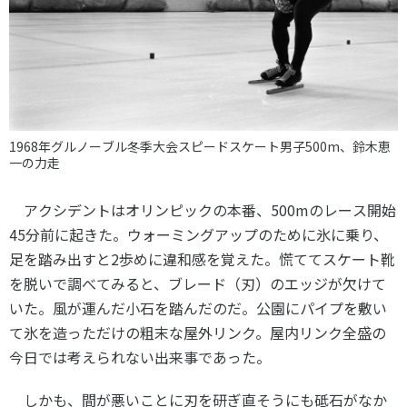
1968年グルノーブル冬季大会スピードスケート男子500m、鈴木恵
一の力走
アクシデントはオリンピックの本番、
500m
のレース開始
45
分前に起きた。ウォーミングアップのために氷に乗り、
足を踏み出すと
2
歩めに違和感を覚えた。慌ててスケート靴
を脱いで調べてみると、ブレード（刃）のエッジが欠けて
いた。風が運んだ小石を踏んだのだ。公園にパイプを敷い
て氷を造っただけの粗末な屋外リンク。屋内リンク全盛の
今日では考えられない出来事であった。
しかも、間が悪いことに刃を研ぎ直そうにも砥石がなか