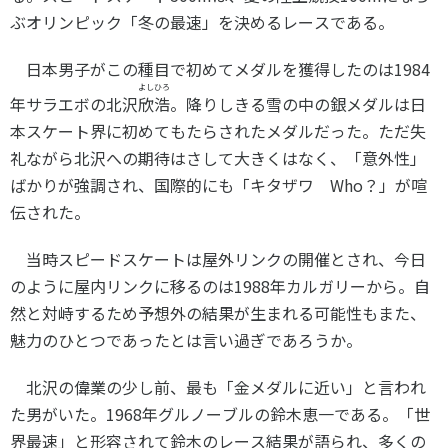
各教育機関との連携
ぶオリンピック「冬の最速」を決めるレースである。
© 2020 SASAK
スポーツ振興団体との連携
日本男子がこの種目で初めてメダルを獲得したのは
1984
【動画】スポーツでアクティブなまちづくり
よしひろ
年サラエボの北沢
欣浩
。降りしきる雪の中の銀メダルは日
本スケート界に初めてもたらされたメダルだった。ただ失
知る学ぶ
礼ながら北沢への期待はさして大きくはなく、「意外性」
ばかりが強調され、国際的にも「キタザワ
Who
？」が喧
伝された。
SPORT POLICY INCUBATOR ―スポーツ政策の『卵』 ―
Sport Topics
当時スピードスケートは屋外リンクの開催とされ、今日
スポーツ 歴史の検証
のように屋内リンクに移るのは
1988
年カルガリーから。自
スポーツ辞典
然と対峙するため予想外の結果が生まれる可能性もまた、
SSF BOOKS
魅力のひとつであったとは言い過ぎであろうか。
北沢の偉業の少し前、最も「金メダルに近い」と言われ
た男がいた。
1968
年グルノーブルの鈴木恵一である。「世
界最速」と形容されて鈴木のレース結果が語られ、多くの