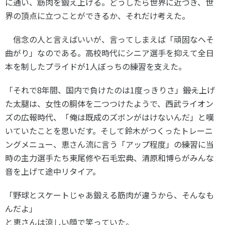
に通い、筋肉を鍛え上げる。どうしたら世界に近づき、世
界の頂点に立つことができるか、それだけ考えた。
信念の人と言えばいいが、言ってしまえば「頑固なへそ
曲がり」なのである。高校時代にシニア選手を抑えて全日
本を制したプライドが
1
人ぼっちの練習を支えた。
「それで
8
年間、国内で負けたのは
1
度っきりさ」――鍛え上げ
た太腿は、女性の胴体を二つつけたようで、西武ライオン
ズの広報時代、「俺は既成のズボンがはけないんだ」と嘆
いていたことを思いだす。そして鈴木がつくったトレーニ
ングメニュー、恵さん流に言う「アップ程度」の練習に当
時の主力選手たち東尾修や石毛宏典、清原和博らがみんな
音を上げて途中リタイア。
「野球とスケートじゃあ鍛える筋肉が違うから、そんなも
んだよ」
と恵さんは涼しい顔で笑っていた。