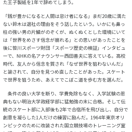
た王子製紙を
1
年で辞めてしまう。
「銭が豊かになると人間は怠け者になる」――まだ
20
歳に満た
ない鈴木は退社の理由をそう話したという。いかにも鼻っ
柱の強い男の片鱗がのぞくが、ぬくぬくとした環境にいて
は「世界をめさす信念が崩れる」との思いがあったことを
後に笹川スポーツ財団「スポーツ歴史の検証」インタビュ
ーで、
NHK
の名アナウンサー西田善夫に答えている。高校
時代、友人から信念を質され「なぜ世界を狙わないんだ」
と諭されて、自分を見つめ直したことがあった。スケート
で世界を狙うため、あえてでこぼこ道を歩む方を選んだ。
条件の良い大学を断り、学費免除もなく、入学試験の恩
典もない明治大学政経学部に猛勉強の末に合格。そして伝
統のスケート部に入部後も
2
年で合宿所を飛び出し、自分で
創意を凝らした
1
人だけの練習に励んだ。
1964
年東京オリ
ンピックのために改装された国立競技場のトレーニング室