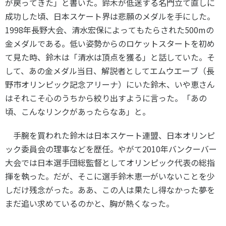
が戻ってきた」と書いた。鈴木が低迷する名門立て直しに
成功した頃、日本スケート界は悲願のメダルを手にした。
1998
年長野大会、清水宏保によってもたらされた
500m
の
金メダルである。低い姿勢からのロケットスタートを初め
て見た時、鈴木は「清水は頂点を獲る」と話していた。そ
して、あの金メダル当日、解説者としてエムウエーブ（長
野市オリンピック記念アリーナ）にいた鈴木、いや恵さん
はそれこそ心のうちから絞り出すように言った。「あの
頃、こんなリンクがあったらなあ」と。
手腕を買われた鈴木は日本スケート連盟、日本オリンピ
ック委員会の理事などを歴任。やがて
2010
年バンクーバー
大会では日本選手団総監督としてオリンピック代表の総指
揮を執った。だが、そこに選手鈴木恵一がいないことを少
しだけ残念がった。ああ、この人は果たし得なかった夢を
まだ追い求めているのかと、胸が熱くなった。