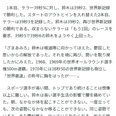
1本目、ケラー
39
秒
5
に対し、鈴木は
39
秒
2
、世界新記録
で勝利した。スタートのアウトとインを入れ替えた
2
本目、
ケラーは
39
秒
3
を記録した。鈴木は
39
秒
2
、再び世界新記録
の勝利である。収まらないケラーは「もう
1
回」のレースを
要求、
39
秒
5
で
39
秒
6
の鈴木をようやく上回った。
「ざまあみろ」――鈴木は報道陣に向かってほえた。鬱屈した
思いからの解放であった。それを境に再び、勢いを取り戻
したかにみえた。
1968
、
1969
年の世界オールラウンド選手
権
500m
連覇。
1970
年には
38
秒
50
の世界新記録も樹立し
「世界最速」の称号に胸をはったが……。
スポーツ選手が長い間、トップであり続けることは想像
以上に難しい。鈴木は長い選手生活の影響で腰を痛めてい
た。朝、なかなか体を起こすことができない。一度立って
も、次の姿勢になかなか移ることができない。同じ姿勢で
いると、また腰が痛み、立っていられなくなる。加えて焼