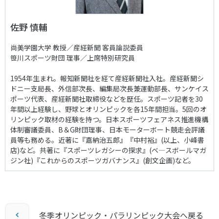
佐野 慎輔
尚美学園大学 教授／産経新聞 客員論説委員
笹川スポーツ財団 理事／上席特別研究員
1954年生まれ。報知新聞社を経て産経新聞社入社。産経新聞シ
ドニー支局長、外信部次長、編集局次長兼運動部長、サンケイス
ポーツ代表、産経新聞社取締役などを歴任。スポーツ記者を30
年間以上経験し、野球とオリンピックを各15年間担当。5回のオ
リンピック取材の経験を持つ。日本スポーツフェアネス推進機構
体制審議委員、B＆G財団理事、日本モーターボート競走会評議
員等も務める。近著に『嘉納治五郎』『中村裕』(以上、小峰書
店)など。共著に『スポーツレガシーの探求』(ベ―スボールマガ
ジン社)『これからのスポーツガバナンス』(創文企画)など。
冬季オリンピック・パラリンピック大会へ戻る