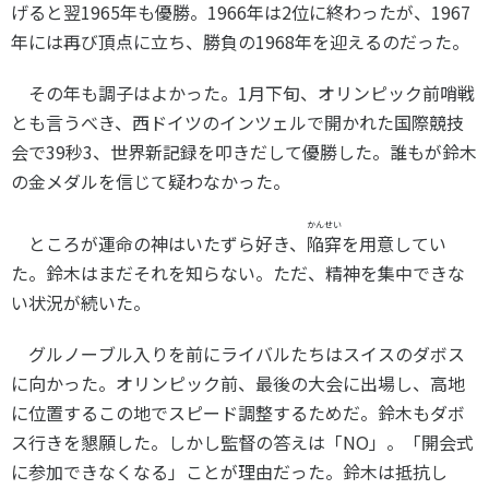
げると翌
1965
年も優勝。
1966
年は
2
位に終わったが、
1967
年には再び頂点に立ち、勝負の
1968
年を迎えるのだった。
その年も調子はよかった。
1
月下旬、オリンピック前哨戦
とも言うべき、西ドイツのインツェルで開かれた国際競技
会で
39
秒
3
、世界新記録を叩きだして優勝した。誰もが鈴木
の金メダルを信じて疑わなかった。
かんせい
ところが運命の神はいたずら好き、
陥穽
を用意してい
た。鈴木はまだそれを知らない。ただ、精神を集中できな
い状況が続いた。
グルノーブル入りを前にライバルたちはスイスのダボス
に向かった。オリンピック前、最後の大会に出場し、高地
に位置するこの地でスピード調整するためだ。鈴木もダボ
ス行きを懇願した。しかし監督の答えは「
NO
」。「開会式
に参加できなくなる」ことが理由だった。鈴木は抵抗し