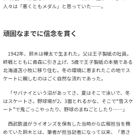
人々は「悪くともメダル」と思っていた……。
頑固なまでに信念を貫く
1942年、鈴木は樺太で生まれた。父は王子製紙の社員。
終戦とともに青森に引き上げ、
5
歳で王子製紙の本拠である
北海道苫小牧に移り住む。冬の環境に恵まれたこの地でス
ケートに親しむのはごく自然な流れであった。
「サバナイという沼があってさ、夏はそこで泳いで、冬
はスケートさ。野球場が
2
，
3
面とれるかな、そこで“雪スケ
ート”で鬼ごっこやったり、野球のまねごとしたり……」
西武鉄道がライオンズを保有した当時から広報担当を務
めていた鈴木とは、筆者が担当記者になって以来、「恵さ