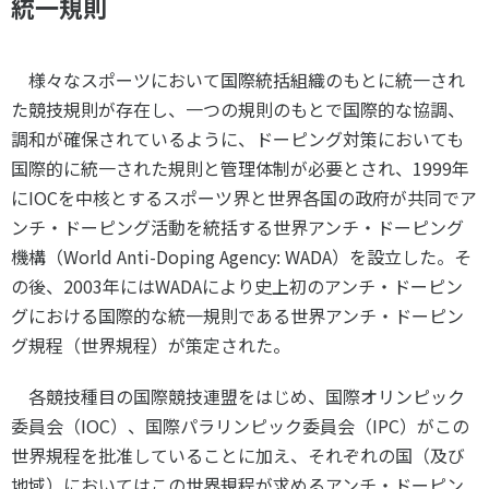
統一規則
スポーツライフ・データ
お問い合わせ・お申し込み
スポーツ白書
様々なスポーツにおいて国際統括組織のもとに統一され
政策提言
た競技規則が存在し、一つの規則のもとで国際的な協調、
子どものスポーツ
調和が確保されているように、ドーピング対策においても
障害者スポーツ
国際的に統一された規則と管理体制が必要とされ、
1999
年
スポーツによるまちづくり
に
IOC
を中核とするスポーツ界と世界各国の政府が共同でア
スポーツ・ガバナンス
ンチ・ドーピング活動を統括する世界アンチ・ドーピング
スポーツボランティア
機構（
World Anti-Doping Agency: WADA
メールマガジン
）を設立した。そ
アクセス
「SSFニュース」
スポーツ政策・予算
の後、
2003
年には
WADA
により史上初のアンチ・ドーピン
会員登録
健康とスポーツ
グにおける国際的な統一規則である世界アンチ・ドーピン
グ規程（世界規程）が策定された。
各競技種目の国際競技連盟をはじめ、国際オリンピック
社会づくり
委員会（
IOC
）、国際パラリンピック委員会（
IPC
）がこの
個人情報保護方針
世界規程を批准していることに加え、それぞれの国（及び
自治体との連携
ソーシャルメディア運営方針
地域）においてはこの世界規程が求めるアンチ・ドーピン