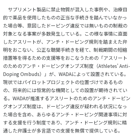
サプリメント製品に禁止物質が混入した事例や、治療目
的で薬品を使用したものの正当な手続きを踏んでいなかっ
た場合等、意図したドーピング違反では無いものの制裁の
対象となる事案が多数発生している。この様な事情に直面
したアスリートが、アンチ・ドーピング規則を踏まえた弁
明をおこない、公正な聴聞手続きを経て、制裁期間の短縮
措置等を得るための支援等をおこなうための「アスリート
のためのアンチ・ドーピングオンブズ制度（
Athletes’ Anti-
Doping Ombuds
）」が、
WADA
によって設置されている。
現状ではパイロットプロジェクトの位置づけであるもの
の、将来的には恒常的な機関としての設置が期待されてい
る。
WADA
が推進するアスリートのためのアンチ・ドーピン
グオンブズ制度は、ドーピング違反が疑われる状況になっ
た場合を含め、あらゆるアンチ・ドーピング関連事項に対
する支援を行う制度であり、アンチ・ドーピング規則に精
通した弁護士が多言語での支援を無償で提供している。