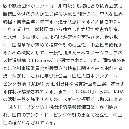
数を競技団体がコントロール可能な環境にあり検査立案に
競技団体側の介入が生じ得る状況と判断され、重大な世界
規程・国際基準に対する不遵守状態にあると評価された。
これを受けて、競技団体から独立した立場で検査方針策定
とスポーツ振興くじによる財源確保を実現させ、世界規
程・国際基準が求める検査体制の独立性・中立性を確保す
るための機関として、一般社団法人日本スポーツフェアネ
ス推進機構（
J-Fairness
）が設立された。また、同機構のも
とに体制審議委員会が設置され検査に関する基本指針を審
議・決定し、これに基づき公益財団法人日本アンチ・ドー
ピング機構（
JADA
）が個別具体な検査計画を立案、遂行す
る体制が構築されている。また、
2023
年
4
月からは、
JADA
の活動基盤を強化するため、スポーツ振興くじ助成による
「国内ドーピング防止機関組織基盤整備事業」が開始さ
れ、国内のアンチ・ドーピング体制の更なる独立性・中立
性の確保がなされている。