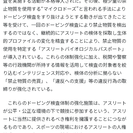
査を実施する活動が本格導入された。その後、極少量の禁
止物質を使用する“マイクロドーズ”と言われる手法により
ドーピング検査をすり抜けようとする動きが出てきたこと
等を受けて、一回のドーピング検査により禁止物質を検出
するのではなく、継続的にアスリートの検体を採取し生体
的プロファイルの変化を精査することにより、禁止物質の
使用を特定する「アスリートバイオロジカルパスポート」
が導入されている。これらの体制強化に加え、税関や警察
等の行政機関が所持する情報を活用して検査の対象者を絞
り込むインテリジェンス対応や、検体の分析に拠らない
「禁止物質の売買」、「違反への支援」等の違反行為の取
締りが強化されている。
これらのドーピング検査体制の強化施策は、アスリート
が公平・公正な環境の下で競技に参加するという、アスリ
ートに当然に提供されるべき権利を擁護することにつなが
るものであり、スポーツの現場におけるアスリートの人権