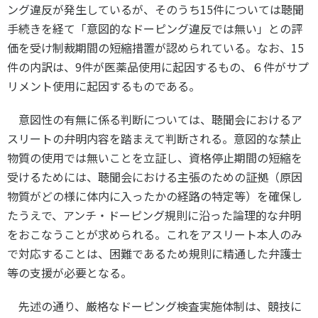
ング違反が発生しているが、そのうち
15
件については聴聞
手続きを経て「意図的なドーピング違反では無い」との評
価を受け制裁期間の短縮措置が認められている。なお、
15
件の内訳は、
9
件が医薬品使用に起因するもの、６件がサプ
リメント使用に起因するものである。
意図性の有無に係る判断については、聴聞会におけるア
スリートの弁明内容を踏まえて判断される。意図的な禁止
物質の使用では無いことを立証し、資格停止期間の短縮を
受けるためには、聴聞会における主張のための証拠（原因
物質がどの様に体内に入ったかの経路の特定等）を確保し
たうえで、アンチ・ドーピング規則に沿った論理的な弁明
をおこなうことが求められる。これをアスリート本人のみ
で対応することは、困難であるため規則に精通した弁護士
等の支援が必要となる。
先述の通り、厳格なドーピング検査実施体制は、競技に