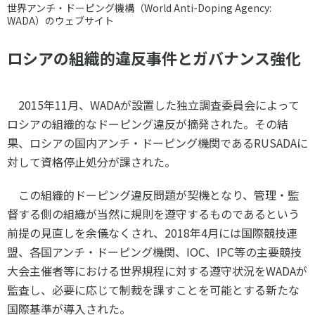
世界アンチ・ドーピング機構（World Anti-Doping Agency:
WADA）のウェブサイト
ロシアの組織的違反事件とガバナンス強化
2015
年
11
月、
WADA
が設置した独立調査委員会によって
ロシアの組織的なドーピング違反が摘発された。その結
果、ロシアの国内アンチ・ドーピング機関である
RUSADA
に
対して資格停止処分が課された。
この組織的ドーピング違反問題が契機となり、管理・監
督する側の組織が当然に規則を遵守するものであるという
前提の見直しを余儀なくされ、
2018
年
4
月には国際競技連
盟、各国アンチ・ドーピング機関、
IOC
、
IPC
等の主要競技
大会主催者等における世界規程に対する遵守状況を
WADA
が
監査し、必要に応じて制裁を課すことを可能とする新たな
国際基準が導入された。