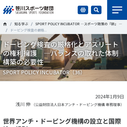
earch
知る学ぶ
SPORT POLICY INCUBATOR ―スポーツ政策の『卵』 ―
財団情報
ドーピング検査の厳格...
ドーピング検査の厳格化とアスリート
研究員紹介
＃誰が子どものスポーツをささえるのか
＃部活動
の権利擁護 ―バランスの取れた体制
調査・研究
構築の必要性―
＃アクティブなまちづくり
＃日本人の身体活動と健康寿命
SPORT POLICY INCUBATOR（36）
社会づくり
＃障害者スポーツ
＃スポーツ基本計画
＃競技人口
＃高齢者スポーツ
＃差別とダイバーシティ
国際情報
2024年1月9日
浅川 伸
（公益財団法人日本アンチ・ドーピング機構 専務理事）
知る学ぶ
調査・研究
世界アンチ・ドーピング機構の設立と国際
ニュース