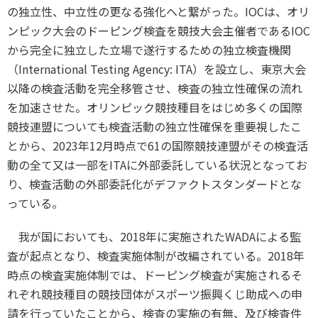
の独立性、中立性の更なる強化へと繋がった。
IOC
は、オリ
ンピック大会のドーピング検査を競技大会主催者である
IOC
から完全に独立した立場で遂行するための独立検査機関
（
International Testing Agency: ITA
）を設立し、東京大会
以降の検査活動を完全移管させ、検査の独立性確保の流れ
を加速させた。オリンピック競技種目をはじめ多くの国際
競技連盟についても検査活動の独立性確保を重要視したこ
とから、
2023
年
12
月時点で
61
の国際競技連盟がその検査活
動の全て又は一部を
ITA
に外部委託している状況となってお
り、検査活動の外部委託化がデファクトスタンダードとな
っている。
我が国においても、
2018
年に実施された
WADA
による監
査が起点となり、検査実施体制が改編されている。
2018
年
時点の検査実施体制では、ドーピング検査が実施されるそ
れぞれ競技種目の競技団体がスポーツ振興くじ助成への申
請を行っていたことから、検査の実施の有無、及び検査件