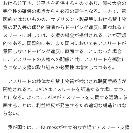
おける公正さ、公平さを担保するものであり、競技大会の
完全性の確保の視点からも必須の要件となる。一方で、意
図的ではないものの、サプリメント製品等における禁止物
質の混入等の偶発的事情からドーピング違反に問われるア
スリートに対しては、支援の機会が提供されることが理想
的である。国際的にも、また国内においてもアスリートが
意図しないドーピング違反に直面することになった場合
に、アスリートの人権への配慮と共にアスリートを孤独に
させない支援の取り組みの必要性は増大しつつある。
アスリートの検体から禁止物質が検出され聴聞手続きが
開始されると、
JADA
はアスリートを訴追する立場に立つこ
とになる。よって、
JADA
がアスリートを支援する活動に参
画することは、利益相反が発生するため適切な構造とはな
らない。
我が国では、
J-Fairness
が中立的な立場でアスリート支援