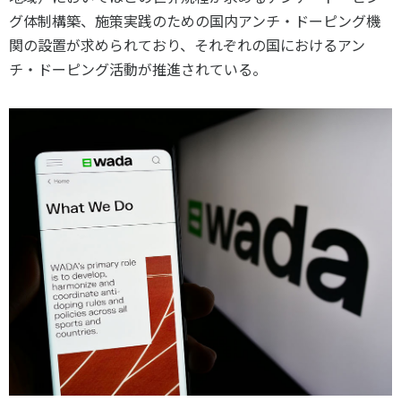
各教育機関との連携
グ体制構築、施策実践のための国内アンチ・ドーピング機
© 2020 SASAK
スポーツ振興団体との連携
関の設置が求められており、それぞれの国におけるアン
【動画】スポーツでアクティブなまちづくり
チ・ドーピング活動が推進されている。
知る学ぶ
SPORT POLICY INCUBATOR ―スポーツ政策の『卵』 ―
Sport Topics
スポーツ 歴史の検証
スポーツ辞典
SSF BOOKS