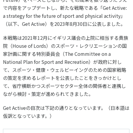
スポーツライフ・データ
で内容をアップデートし、新たな戦略である「
Get Active:
お問い合わせ・お申し込み
スポーツ白書
a strategy for the future of sport and physical activity
」
政策提言
（以下、
Get Active
）を
2023
年
8
月
30
日に公表しました。
子どものスポーツ
本戦略は
2021
年
12
月にイギリス議会の上院に相当する貴族
障害者スポーツ
院（
House of Lords
）のスポーツ・レクリエーションの国
スポーツによるまちづくり
家計画に関する特別委員会（
The Committee on a
スポーツ・ガバナンス
National Plan for Sport and Recreation
）が政府に対し
スポーツボランティア
て、スポーツ・健康・ウェルビーイングのための国家戦略
メールマガジン
アクセス
「SSFニュース」
スポーツ政策・予算
の策定を求めるレポートを公表したことをきっかけとし
会員登録
健康とスポーツ
て、省庁横断かつスポーツセクター全体の関係者と連携し
ながら検討・策定が進められてきました。
Get Active
の目次は下記の通りとなっています。（日本語は
社会づくり
仮訳となっています。）
個人情報保護方針
自治体との連携
ソーシャルメディア運営方針