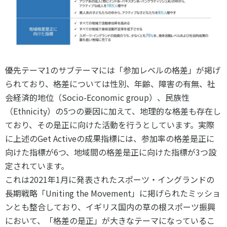
優先テーマ
1
のサブテーマには「参加レベルの格差」が掲げ
られており、格差については性別、年齢、障害の有無、社
会経済的地位（
Socio-Economic group
）、民族性
（
Ethnicity
）の
5
つの要因に加えて、地理的な格差も存在し
ており、その是正に向けた活動を行うとしています。実際
に上述の
Get Active
の成果指標には、参加率の格差是正に
向けた指標が
6
つ、地域間の格差是正に向けた指標が
3
つ設
定されています。
これは
2021
年
1
月に発表されたスポーツ・イングランドの
長期戦略「
Uniting the Movement
」に掲げられたミッショ
ンとも整合しており、イギリス国内の草の根スポーツ振興
において、「格差の是正」が大きなテーマになっているこ