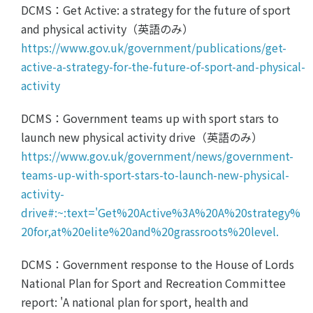
DCMS：Get Active: a strategy for the future of sport
and physical activity（英語のみ）
https://www.gov.uk/government/publications/get-
active-a-strategy-for-the-future-of-sport-and-physical-
activity
DCMS：Government teams up with sport stars to
launch new physical activity drive（英語のみ）
https://www.gov.uk/government/news/government-
teams-up-with-sport-stars-to-launch-new-physical-
activity-
drive#:~:text='Get%20Active%3A%20A%20strategy%
20for,at%20elite%20and%20grassroots%20level.
DCMS：Government response to the House of Lords
National Plan for Sport and Recreation Committee
report: 'A national plan for sport, health and