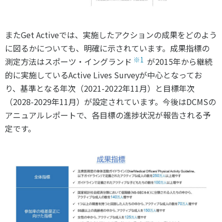
また
Get Active
では、実施したアクションの成果をどのよう
に図るかについても、明確に示されています。成果指標の
※1
測定方法はスポーツ・イングランド
が
2015
年から継続
的に実施している
Active Lives Survey
が中心となってお
り、基準となる年次（
2021-2022
年
11
月）と目標年次
（
2028-2029
年
11
月）が設定されています。今後は
DCMS
の
アニュアルレポートで、各目標の進捗状況が報告される予
定です。