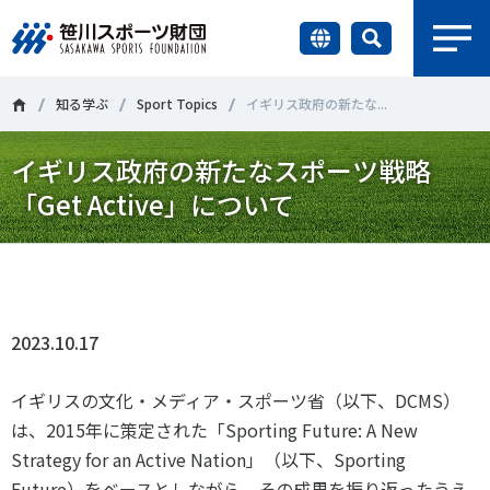
earch
財団情報
知る学ぶ
Sport Topics
イギリス政府の新たな...
イギリス政府の新たなスポーツ戦略
研究員紹介
＃誰が子どものスポーツをささえるのか
＃部活動
「Get Active」について
調査・研究
＃アクティブなまちづくり
＃日本人の身体活動と健康寿命
Tweet
シェア
社会づくり
＃障害者スポーツ
＃スポーツ基本計画
＃競技人口
2023.10.17
＃高齢者スポーツ
＃差別とダイバーシティ
国際情報
イギリスの文化・メディア・スポーツ省（以下、
DCMS
）
知る学ぶ
は、
2015
年に策定された「
Sporting Future: A New
調査・研究
Strategy for an Active Nation
」（以下、
Sporting
ニュース
Future
）をベースとしながら、その成果を振り返ったうえ