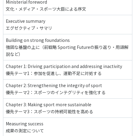
Ministerial foreword
各教育機関との連携
© 2020 SASAK
文化・メディア・スポーツ大臣による序文
スポーツ振興団体との連携
Executive summary
【動画】スポーツでアクティブなまちづくり
エグゼクティブ・サマリ
Building on strong foundations
知る学ぶ
強固な基盤の上に（前戦略 Sporting Futureの振り返り・用語解
説など）
SPORT POLICY INCUBATOR ―スポーツ政策の『卵』 ―
Chapter 1: Driving participation and addressing inactivity
優先テーマ1：参加を促進し、運動不足に対処する
Sport Topics
スポーツ 歴史の検証
Chapter 2: Strengthening the integrity of sport
優先テーマ2：スポーツのインテグリティを強化する
スポーツ辞典
SSF BOOKS
Chapter 3: Making sport more sustainable
優先テーマ3：スポーツの持続可能性を高める
Measuring success
成果の測定について