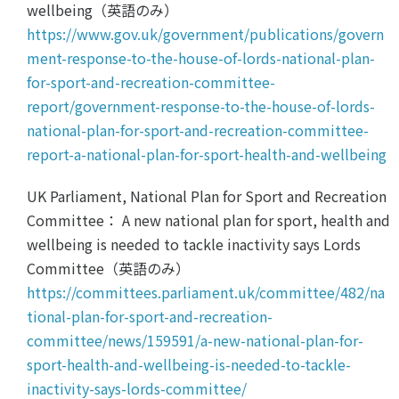
wellbeing（英語のみ）
https://www.gov.uk/government/publications/govern
ment-response-to-the-house-of-lords-national-plan-
for-sport-and-recreation-committee-
report/government-response-to-the-house-of-lords-
national-plan-for-sport-and-recreation-committee-
report-a-national-plan-for-sport-health-and-wellbeing
UK Parliament, National Plan for Sport and Recreation
Committee： A new national plan for sport, health and
wellbeing is needed to tackle inactivity says Lords
Committee（英語のみ）
https://committees.parliament.uk/committee/482/na
tional-plan-for-sport-and-recreation-
committee/news/159591/a-new-national-plan-for-
sport-health-and-wellbeing-is-needed-to-tackle-
inactivity-says-lords-committee/