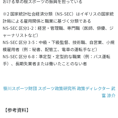
おける草の根スポーツの振興を担っている
※
2
国家統計社会経済分類（
NS-SEC
）はイギリスの国家統
計局による雇用関係と職業に基づく分類である
NS-SEC
区分
1-2
：経営・管理職、専門職（医師、俳優、ジ
ャーナリストなど）
NS-SEC
区分
3-5
：中級・下級監督、技術職、自営業、小規
模雇用者（例：秘書、配管工、電車の運転手など）
NS-SEC
区分
6-8
：準定型・定型的な職業（例：バス運転
手）、長期失業者または働いたことのない者
笹川スポーツ財団 スポーツ政策研究所 政策ディレクター 武
富 涼介
【参考資料】