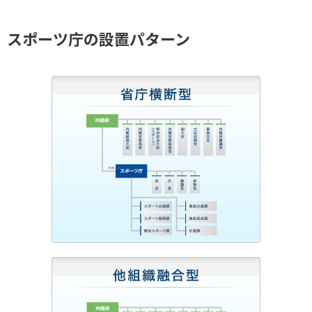
各教育機関との連携
© 2020 SASAK
スポーツ振興団体との連携
スポーツ庁の設置パターン
【動画】スポーツでアクティブなまちづくり
知る学ぶ
SPORT POLICY INCUBATOR ―スポーツ政策の『卵』 ―
Sport Topics
スポーツ 歴史の検証
スポーツ辞典
SSF BOOKS