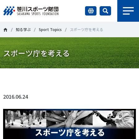
earch
財団情報
知る学ぶ
Sport Topics
スポーツ庁を考える
研究員紹介
スポーツ庁を考える
＃誰が子どものスポーツをささえるのか
＃部活動
調査・研究
＃アクティブなまちづくり
＃日本人の身体活動と健康寿命
Tweet
シェア
社会づくり
＃障害者スポーツ
＃スポーツ基本計画
＃競技人口
2016.06.24
＃高齢者スポーツ
＃差別とダイバーシティ
国際情報
知る学ぶ
調査・研究
ニュース