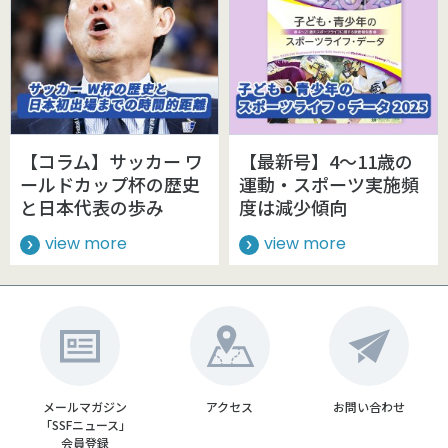
【コラム】サッカー ワ
【最新号】4～11歳の
ールドカップ杯の歴史
運動・スポーツ実施頻
と日本代表の歩み
度は減少傾向
view more
view more
メールマガジン
アクセス
お問い合わせ
「SSFニュース」
会員登録