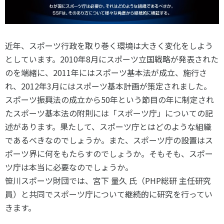
スポーツライフ・データ
お問い合わせ・お申し込み
スポーツ白書
政策提言
近年、スポーツ行政を取り巻く環境は大きく変化をしよう
子どものスポーツ
としています。2010年8月にスポーツ立国戦略が発表された
障害者スポーツ
のを端緒に、2011年にはスポーツ基本法が成立、施行さ
スポーツによるまちづくり
れ、2012年3月にはスポーツ基本計画が策定されました。
スポーツ・ガバナンス
スポーツ振興法の成立から50年という節目の年に制定され
たスポーツ基本法の附則には「スポーツ庁」についての記
スポーツボランティア
メールマガジン
アクセス
「SSFニュース」
述があります。果たして、スポーツ庁とはどのような組織
スポーツ政策・予算
会員登録
であるべきなのでしょうか。また、スポーツ庁の設置はス
健康とスポーツ
ポーツ界に何をもたらすのでしょうか。そもそも、スポー
ツ庁は本当に必要なのでしょうか。
笹川スポーツ財団では、宮下 量久 氏（PHP総研 主任研究
社会づくり
員）と共同でスポーツ庁について継続的に研究を行ってい
個人情報保護方針
きます。
自治体との連携
ソーシャルメディア運営方針