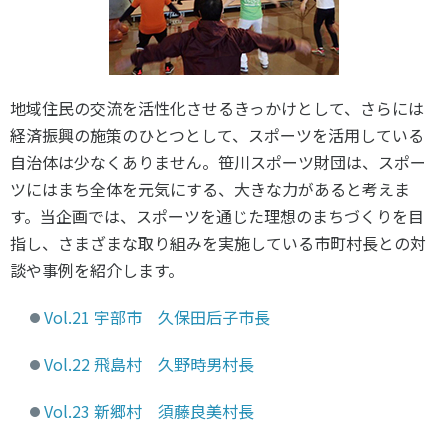
スポーツライフ・データ
お問い合わせ・お申し込み
スポーツ白書
政策提言
子どものスポーツ
地域住民の交流を活性化させるきっかけとして、さらには
障害者スポーツ
経済振興の施策のひとつとして、スポーツを活用している
自治体は少なくありません。笹川スポーツ財団は、スポー
スポーツによるまちづくり
ツにはまち全体を元気にする、大きな力があると考えま
スポーツ・ガバナンス
す。当企画では、スポーツを通じた理想のまちづくりを目
スポーツボランティア
メールマガジン
アクセス
指し、さまざまな取り組みを実施している市町村長との対
「SSFニュース」
スポーツ政策・予算
談や事例を紹介します。
会員登録
健康とスポーツ
Vol.21 宇部市 久保田后子市長
Vol.22 飛島村 久野時男村長
社会づくり
Vol.23 新郷村 須藤良美村長
個人情報保護方針
自治体との連携
ソーシャルメディア運営方針