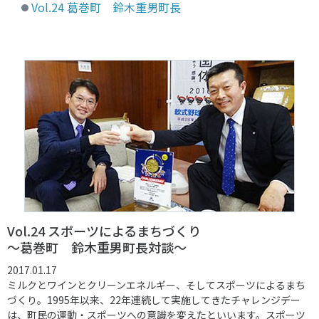
Vol.24 葛巻町 鈴木重男町長
各教育機関との連携
© 2020 SASAK
スポーツ振興団体との連携
【動画】スポーツでアクティブなまちづくり
知る学ぶ
SPORT POLICY INCUBATOR ―スポーツ政策の『卵』 ―
Sport Topics
スポーツ 歴史の検証
スポーツ辞典
Vol.24 スポーツによるまちづくり
SSF BOOKS
～葛巻町 鈴木重男町長対談～
2017.01.17
ミルクとワインとクリーンエネルギー、そしてスポーツによるまち
づくり。1995年以来、22年連続して実施してきたチャレンジデー
は、町民の運動・スポーツへの意識を変えたといいます。スポーツ