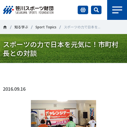
earch
財団情報
知る学ぶ
Sport Topics
スポーツの力で日本を...
スポーツの力で日本を元気に！市町村
研究員紹介
＃誰が子どものスポーツをささえるのか
＃部活動
長との対談
調査・研究
＃アクティブなまちづくり
＃日本人の身体活動と健康寿命
Tweet
シェア
社会づくり
＃障害者スポーツ
＃スポーツ基本計画
＃競技人口
2016.09.16
＃高齢者スポーツ
＃差別とダイバーシティ
国際情報
知る学ぶ
調査・研究
ニュース