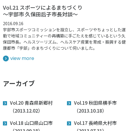
Vol.21 スポーツによるまちづくり
～宇部市 久保田后子市長対談～
2016.09.16
宇部市スポーツコミッションを設立し、スポーツやちょっとした運
動で地域コミュニティーの再構築に手ごたえを感じているという久
保田市長。ヘルスツーリズム、ヘルスケア産業を育成・振興する健
康都市「宇部」のまちづくりについて伺いました。
view more
アーカイブ
Vol.20 青森県新郷村
Vol.19 秋田県横手市
（2013.12.02）
（2013.10.18）
Vol.18 山口県山口市
Vol.17 長崎県大村市
（2013.09.18）
（2013.07.31）