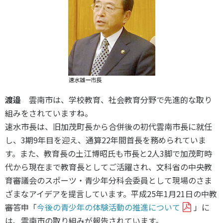
渡邉
雲南市は、学校教育、社会教育分野で先進的な取り
組みをされていますね。
速水市長は、旧加茂町長から合併後の初代雲南市長に就任
し、3期9年目を迎え、通算22年間首長を務められていま
す。また、教育長の土江博昭氏も市長と2人3脚で加茂町時
代から現在まで教育長としてご活躍され、文科省の中央教
育審議会のスポーツ・青少年分科会委員として現場のさま
ざまなアイデアを提言しています。平成25年1月21日の中教
審答申「
今後の青少年の体験活動の推進について
」に
は、雲南市の取り組みが報告されています。