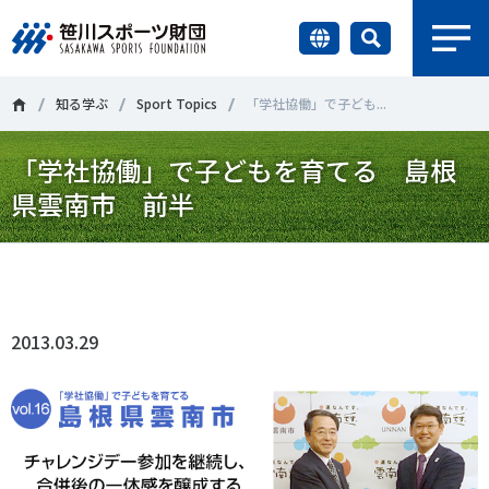
earch
財団情報
知る学ぶ
Sport Topics
「学社協働」で子ども...
「学社協働」で子どもを育てる 島根
研究員紹介
＃誰が子どものスポーツをささえるのか
＃部活動
県雲南市 前半
調査・研究
＃アクティブなまちづくり
＃日本人の身体活動と健康寿命
Tweet
シェア
社会づくり
＃障害者スポーツ
＃スポーツ基本計画
＃競技人口
2013.03.29
＃高齢者スポーツ
＃差別とダイバーシティ
国際情報
知る学ぶ
調査・研究
ニュース