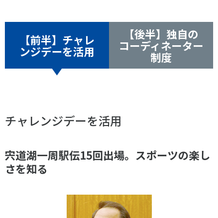
各教育機関との連携
© 2020 SASAK
スポーツ振興団体との連携
【後半】独自の
【動画】スポーツでアクティブなまちづくり
【前半】チャレ
コーディネーター
ンジデーを活用
制度
知る学ぶ
SPORT POLICY INCUBATOR ―スポーツ政策の『卵』 ―
チャレンジデーを活用
Sport Topics
スポーツ 歴史の検証
スポーツ辞典
宍道湖一周駅伝15回出場。スポーツの楽し
SSF BOOKS
さを知る