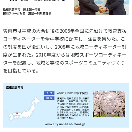
スポーツライフ・データ
お問い合わせ・お申し込み
スポーツ白書
政策提言
子どものスポーツ
雲南市は平成の大合併後の2006年全国に先駆けて教育支援
コーディネーターを全中学校に配置し、注目を集めた。こ
障害者スポーツ
の制度を国が後追いし、2008年に地域コーディネーター制
スポーツによるまちづくり
度が生まれた。2010年度からは地域スポーツコーディネー
スポーツ・ガバナンス
ターを配置し、地域と学校のスポーツコミュニティづくり
スポーツボランティア
メールマガジン
アクセス
を目指している。
「SSFニュース」
スポーツ政策・予算
会員登録
健康とスポーツ
社会づくり
個人情報保護方針
自治体との連携
ソーシャルメディア運営方針