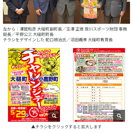
各教育機関との連携
© 2020 SASAK
スポーツ振興団体との連携
【動画】スポーツでアクティブなまちづくり
左から：澤舘和彦 大槌町副町長／玉澤 正徳 笹川スポーツ財団 事務
局長／平野公三 大槌町町長
チラシをデザインした 蛇口禎治氏／沼田義孝 大槌町教育長
知る学ぶ
SPORT POLICY INCUBATOR ―スポーツ政策の『卵』 ―
Sport Topics
スポーツ 歴史の検証
スポーツ辞典
SSF BOOKS
▲チラシをクリックすると拡大します