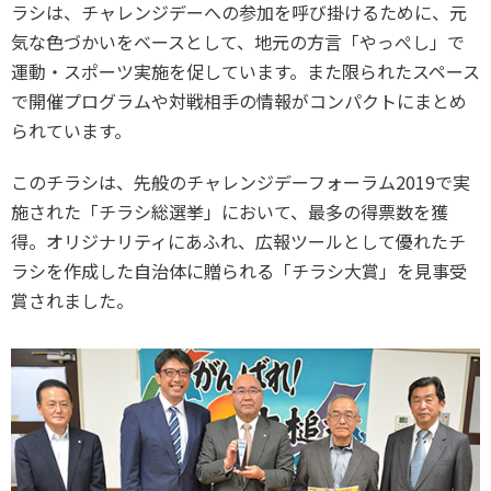
ラシは、チャレンジデーへの参加を呼び掛けるために、元
スポーツライフ・データ
気な色づかいをベースとして、地元の方言「やっぺし」で
お問い合わせ・お申し込み
スポーツ白書
運動・スポーツ実施を促しています。また限られたスペース
政策提言
で開催プログラムや対戦相手の情報がコンパクトにまとめ
子どものスポーツ
られています。
障害者スポーツ
スポーツによるまちづくり
このチラシは、先般のチャレンジデーフォーラム2019で実
施された「チラシ総選挙」において、最多の得票数を獲
スポーツ・ガバナンス
得。オリジナリティにあふれ、広報ツールとして優れたチ
スポーツボランティア
メールマガジン
アクセス
ラシを作成した自治体に贈られる「チラシ大賞」を見事受
「SSFニュース」
スポーツ政策・予算
会員登録
賞されました。
健康とスポーツ
社会づくり
個人情報保護方針
自治体との連携
ソーシャルメディア運営方針