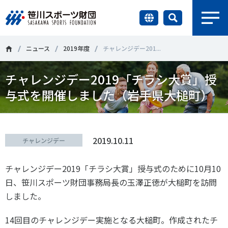
earch
財団情報
ニュース
2019年度
チャレンジデー201...
チャレンジデー2019「チラシ大賞」授
研究員紹介
＃誰が子どものスポーツをささえるのか
＃部活動
与式を開催しました（岩手県大槌町）
調査・研究
＃アクティブなまちづくり
＃日本人の身体活動と健康寿命
社会づくり
＃障害者スポーツ
＃スポーツ基本計画
＃競技人口
2019.10.11
チャレンジデー
＃高齢者スポーツ
＃差別とダイバーシティ
国際情報
チャレンジデー2019「チラシ大賞」授与式のために10月10
日、笹川スポーツ財団事務局長の玉澤正徳が大槌町を訪問
知る学ぶ
しました。
調査・研究
14回目のチャレンジデー実施となる大槌町。作成されたチ
ニュース