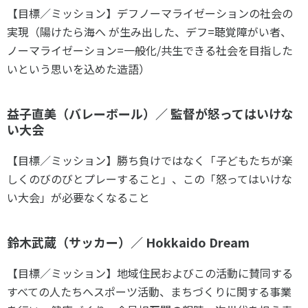
各教育機関との連携
【目標／ミッション】
デフノーマライゼーションの社会の
© 2020 SASAK
スポーツ振興団体との連携
実現（陽けたら海へ が生み出した、デフ=聴覚障がい者、
ノーマライゼーション=一般化/共生できる社会を目指した
【動画】スポーツでアクティブなまちづくり
いという思いを込めた造語）
知る学ぶ
益子直美（バレーボール）／ 監督が怒ってはいけな
い大会
SPORT POLICY INCUBATOR ―スポーツ政策の『卵』 ―
【目標／ミッション】勝ち負けではなく「子どもたちが楽
Sport Topics
しくのびのびとプレーすること」、この「怒ってはいけな
スポーツ 歴史の検証
い大会」が必要なくなること
スポーツ辞典
SSF BOOKS
鈴木武蔵（サッカー）／ Hokkaido Dream
【目標／ミッション】地域住民およびこの活動に賛同する
すべての人たちへスポーツ活動、まちづくりに関する事業