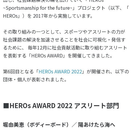
スポーツライフ・データ
~Sportsmanship for the future~」プロジェクト（以下、「
お問い合わせ・お申し込み
スポーツ白書
HEROs」）を 2017年から実施しています。
政策提言
子どものスポーツ
その取り組みの一つとして、スポーツやアスリートの力が
社会課題の解決を加速させることを社会に可視化・発信す
障害者スポーツ
るために、 毎年12月に社会貢献活動に取り組むアスリート
スポーツによるまちづくり
を表彰する「HEROs AWARD」を開催してきました。
スポーツ・ガバナンス
スポーツボランティア
メールマガジン
アクセス
第6回目となる「
HEROs AWARD 2022
」が開催され、以下の
「SSFニュース」
スポーツ政策・予算
団体・個人が表彰されました。
会員登録
健康とスポーツ
■
HEROs AWARD 2022 アスリート部門
社会づくり
個人情報保護方針
堀由美恵（ボディーボード）／ 陽あけたら海へ
自治体との連携
ソーシャルメディア運営方針