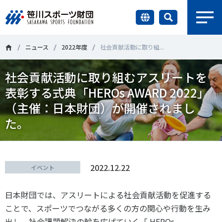
earch
財団情報
ニュース
2022年度
社会貢献活動に取り組...
社会貢献活動に取り組むアスリートを
研究員紹介
＃誰が子どものスポーツをささえるのか
＃部活動
表彰する式典「HEROs AWARD 2022」
調査・研究
（主催：日本財団）が開催されまし
＃アクティブなまちづくり
＃日本人の身体活動と健康寿命
た。
社会づくり
＃障害者スポーツ
＃スポーツ基本計画
＃競技人口
＃高齢者スポーツ
＃差別とダイバーシティ
国際情報
2022.12.22
イベント
知る学ぶ
日本財団では、アスリートによる社会貢献活動を促進する
調査・研究
ことで、スポーツでつながる多くの方の関心や行動を生み
ニュース
出し、社会課題解決の輪を広げていく「 HEROs