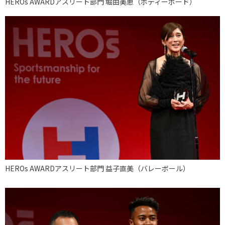
HEROs AWARDアスリート部門 堀由美恵（ボディーボード）
HEROs AWARDアスリート部門 益子直美（バレーボール）