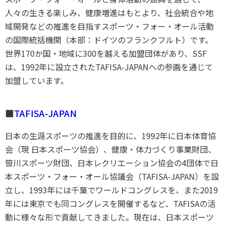
人々の生きる楽しみ、健康増進はもとより、社会統合や地
域開発などの推進を目指すスポーツ・フォー・オール活動
の国際統括機関（本部：ドイツのフランクフルト）です。
世界
170
か国・地域に
300
を越える加盟団体があり、
SSF
は、
1992
年に設立された
TAFISA-JAPAN
への参画を通じて
加盟しています。
■
TAFISA-JAPAN
日本の生涯スポーツの推進を目的に、
1992
年に日本体育協
会（現 日本スポーツ協会）、健康・体力づくり事業財団、
笹川スポーツ財団、日本レクリエーション協会の
4
団体で日
本スポーツ・フォー・オール協議会（
TAFISA-JAPAN
）を設
立し、
1993
年には千葉でワールドコングレスを、また
2019
年には東京でも同コングレスを開催するなど、
TAFISA
の活
動に様々な形で貢献してきました。現在は、日本スポーツ