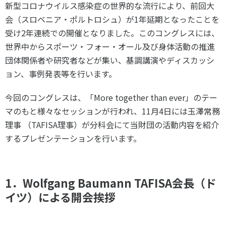
新型コロナウイルス感染症の世界的な流行により、前回大
スポーツライフ・データ
会（スロベニア・ポルトロシュ）が
1
年延期となったことを
お問い合わせ・お申し込み
スポーツ白書
受け
2
年連続での開催となりました。このコングレスには、
政策提言
世界中からスポーツ・フォー・オール及び身体活動の推進
子どものスポーツ
団体関係者や研究者などが集い、基調講演やディスカッシ
障害者スポーツ
ョン、事例発表等を行います。
スポーツによるまちづくり
今回のコングレスは、「
More together than ever
」のテー
スポーツ・ガバナンス
マのもと様々なセッションが行われ、
11
月
4
日には玉澤常務
スポーツボランティア
メールマガジン
アクセス
理事 （
TAFISA
理事）が分科会にて当財団の活動内容を紹介
「SSFニュース」
スポーツ政策・予算
会員登録
するプレゼンテーションを行います。
健康とスポーツ
1．Wolfgang Baumann TAFISA会長（ド
社会づくり
イツ）による開会挨拶
個人情報保護方針
自治体との連携
ソーシャルメディア運営方針