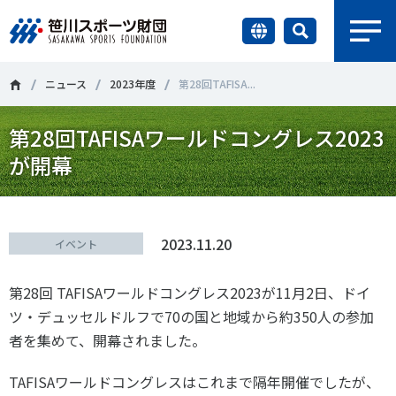
earch
財団情報
ニュース
2023年度
第28回TAFISA...
第28回TAFISAワールドコングレス2023
研究員紹介
＃誰が子どものスポーツをささえるのか
＃部活動
が開幕
調査・研究
＃アクティブなまちづくり
＃日本人の身体活動と健康寿命
社会づくり
＃障害者スポーツ
＃スポーツ基本計画
＃競技人口
2023.11.20
イベント
＃高齢者スポーツ
＃差別とダイバーシティ
国際情報
第
28
回
TAFISA
ワールドコングレス
2023
が
11
月
2
日、ドイ
ツ・デュッセルドルフで
70
の国と地域から約
350
人の参加
知る学ぶ
者を集めて、開幕されました。
調査・研究
TAFISA
ワールドコングレスはこれまで隔年開催でしたが、
ニュース