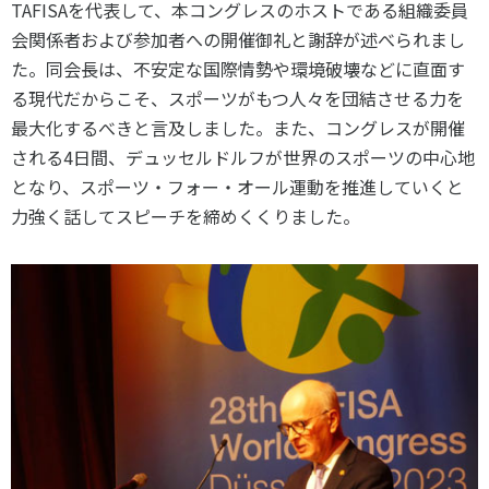
TAFISAを代表して、本コングレスのホストである組織委員
各教育機関との連携
© 2020 SASAK
会関係者および参加者への開催御礼と謝辞が述べられまし
スポーツ振興団体との連携
た。同会長は、不安定な国際情勢や環境破壊などに直面す
【動画】スポーツでアクティブなまちづくり
る現代だからこそ、スポーツがもつ人々を団結させる力を
最大化するべきと言及しました。また、コングレスが開催
される4日間、デュッセルドルフが世界のスポーツの中心地
知る学ぶ
となり、スポーツ・フォー・オール運動を推進していくと
力強く話してスピーチを締めくくりました。
SPORT POLICY INCUBATOR ―スポーツ政策の『卵』 ―
Sport Topics
スポーツ 歴史の検証
スポーツ辞典
SSF BOOKS