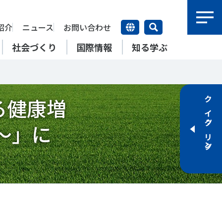
紹介
ニュース
お問い合わせ
社会づくり
国際情報
知る学ぶ
研究員紹介
よる健康増
研究員
クイックリンク
【動画】スポーツでアクティブ
SSFとできること
アクティブチャレンジ
SSFの英語版WEBサイト
上席特別研究員
ATOR―スポ
自治体／行政機関の方へ
なまちづくり
康寿命
＃障害者スポーツ
＃スポーツ基本計画
～」に
特別研究員
SSFとできること
スポーツ・ライフデータ
SSFとできること
新たな地域スポーツプラットフォーム
自治体／行政機関の方へ
研究機関／競技団体の方へ
RSMO 地域スポーツ運営組織
運動部活動の実態と地域展開・
SSFとできること
ポーツ
SSFとできること
運動部活動の実態と地域展開・
地域移行
研究機関／競技団体の方へ
学生／大学生の方へ
地域移行
新たな地域スポーツプラットフォーム
SSFとできること
RSMO 地域スポーツ運営組織
学生／大学生の方へ