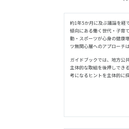
約1年5か⽉に及ぶ議論を経
傾向にある働く世代・⼦育
動・スポーツが⼼⾝の健康
ツ無関⼼層へのアプローチ
ガイドブックでは、地⽅公
主体的な取組を後押しでき
考になるヒントを主体的に