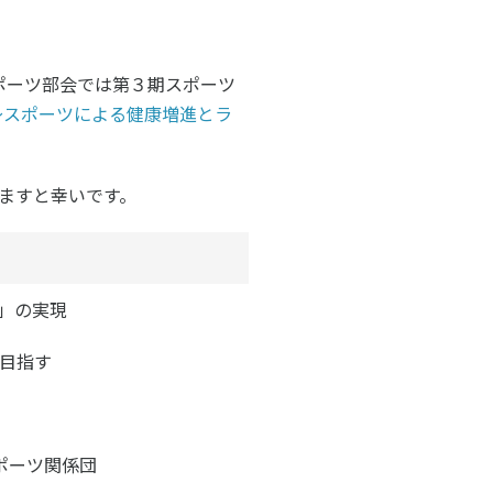
子どものスポーツ
スポーツボランティア
ポーツ部会
では第３期スポーツ
ブック ～スポーツによる健康増進とラ
国際情報
国際機関との連携
諸外国のスポーツ政策
ますと幸いです。
知る学ぶ
諸外国のスポーツ情報（イギリス）
諸外国のスポーツ情報（ドイツ）
諸外国のスポーツ情報（アメリカ）
NCUBATOR ―
Sport Topics
ちづくり
諸外国のスポーツ情報（カナダ）
』 ―
e」の実現
諸外国のスポーツ情報（ブラジル）
諸外国のスポーツ情報（オーストラリア
証
スポーツ辞典
目指す
SSF研究員による国際情報
ポーツ関係団