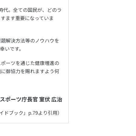
年時代。全ての国⺠が、どのラ
ますます重要になっていま
課題解決⽅法等のノウハウを
幸いです。
スポーツを通じた健康増進の
組に御協⼒を賜れますよう何
スポーツ庁⻑官 室伏 広治
ifeガイドブック」p.79より引用）