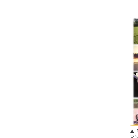
▲「
マン