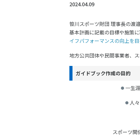
スポーツライフ・データ
スポー
2024.04.09
障害者スポーツ
スポー
笹川スポーツ財団 理事長の渡
スポーツ政策・予算
健康と
基本計画に記載の目標や施策に
イフパフォーマンスの向上を目
地方公共団体や民間事業者、ス
社会づくり
ガイドブック作成の目的
自治体との連携
各教育
一生涯
スポーツ振興団体との連携
【動画
なまち
人々
スポーツ関