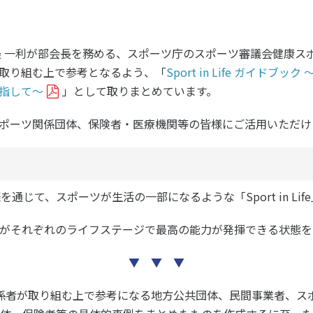
ツ白書
政策提言
ツによるまちづくり
スポーツ・ガバナンス
邉 ⼀利が部会長を務める、
スポーツ庁のスポーツ審議会健康ス
スポーツ
取り組む上で参考となるよう、「
Sport in Life ガイド
社会づくり
指して～
」として取りまとめています。
アクティブシティ
自治体との連携
ポーツ関係団体、保険者・医療機関等の皆様にご活用いただけ
各教育機関との連携
スポーツ振興団体との連携
セミナー
機関との連携
SPORT POLICY I
【動画】スポーツでアクティブなま
スポーツ政策の『卵
を通じて、スポーツが生活の一部になるような「Sport in Lif
チャレンジデー
】スポーツでアクティブ
スポーツアカデミー
づくり
スポーツ 歴史の検
がそれぞれのライフステージで最高の能力が発揮できる状態を
SSF BOOKS
▼ ▼ ▼
係者が取り組む上で参考になる地方公共団体、民間事業者、ス