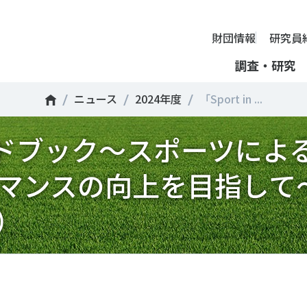
財団情報
研究員
調査・研究
ニュース
2024年度
「Sport in ...
財団情報
ifeガイドブック～スポーツに
ミッション
ーツライフ・データ
部活動の実態と地域展開・地域
アクティブシティ
国際機関との連携
スポーツ・ガバナンス
スポーツ 歴史の検証
し、スポー
国際機関や
理事長挨拶
ーツ白書
自治体との連携
諸外国のスポーツ政策
スポーツボランティア
SPORT POLICY INCUB
決につなが
の発表など
＃部活動
＃アクティブなまちづくり
＃日本人の身体活動と健
マンスの向上を目指して
提言
ーツ時事問題
各教育機関との連携
諸外国のスポーツ事情
スポーツ政策・予算
ーツ政策の『卵』―
組織
、研究、情
ものスポーツ
RT TOPICS
スポーツ振興団体との連携
SSF研究員による国際情報コラム
健康とスポーツ
SSF BOOKS
沿革
別とダイバーシティ
者スポーツ
者のスポーツの日常化
セミナー
その他
広報・出版
採用情報
）
ーツによるまちづくり
がささえやすい子どものスポー
【動画】スポーツでアクティブなまちづくり
調査一覧
投票・クイズ
情報公開
環境づくり
チャレンジデー30年の取り組み
新型コロナウイルスとス
アクセス
ーツ辞典
SSF Guidebook
調査・研究