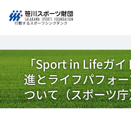
行動するスポーツシンクタンク
財団情報
研究員紹介
調査・研究
社会づくり
国際情報
知る学ぶ
Search
About
Researcher
Think Tank
Do Tank
International information
Knowledge
「Sport in L
スポ
運動
Mission＆Visionの達成に向けさまざまな
自治体・スポーツ組織・企業・教育機関等と連携
「スポーツ・フォー・オール」の理念を共有する
日本のスポーツ政策についての論考、部
スポ
移行
研究調査活動を行います。客観的な分
ツ推進計画の策定やスポーツ振興、地域課題の解
日本国外の組織との連携、国際会議での研究成果
活動やこどもの運動実施率などのスポー
＃誰が子どものスポーツをささえるのか
進とライフパフォー
政策
スポ
析・研究に基づく実現性のある政策提言
る取り組みを共同で実践しています。
を行います。また、諸外国のスポーツ政策の比較
ツ界の諸問題に関するコラム、スポーツ
子ど
SPO
につなげています。
報収集に積極的に取り組んでいます。
史に残る貴重な証言など、様々な読み物
＃競技人口
＃高齢者スポーツ
＃差
障害
障害
ついて（スポーツ庁
コンテンツを作成し、スポーツの果たす
スポ
誰も
ツの
べき役割を考察しています。
スポ