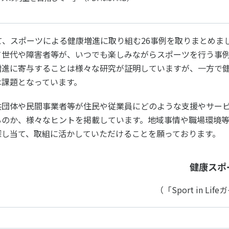
個人情報保護方針
ソーシャ
て、スポーツによる健康増進に取り組む26事例を取りまとめま
て世代や障害者等が、いつでも楽しみながらスポーツを⾏う事
増進に寄与することは様々な研究が証明していますが、⼀⽅で
は課題となっています。
共団体や⺠間事業者等が住⺠や従業員にどのような⽀援やサー
るのか、様々なヒントを掲載しています。地域事情や職場環境
探し当て、取組に活かしていただけることを願っております。
健康スポ
（「Sport in L