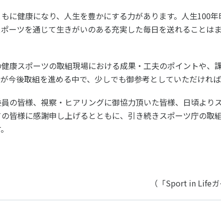
もに健康になり、⼈⽣を豊かにする⼒があります。⼈⽣100
スポーツを通じて⽣きがいのある充実した毎⽇を送れることは
の健康スポーツの取組現場における成果・⼯夫のポイントや、
様が今後取組を進める中で、少しでも御参考としていただければ
委員の皆様、視察・ヒアリングに御協⼒頂いた皆様、⽇頃より
ての皆様に感謝申し上げるとともに、引き続きスポーツ庁の取
す。
（「Sport in L