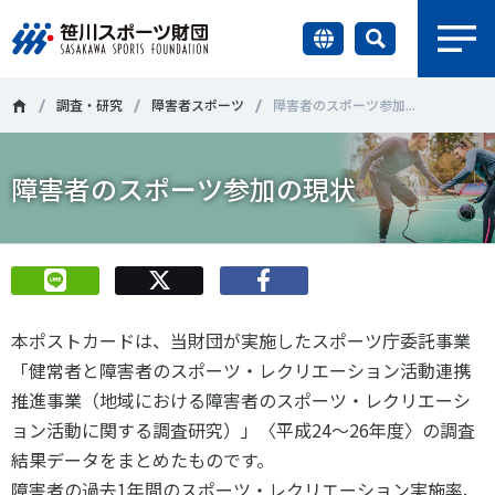
earch
財団情報
調査・研究
障害者スポーツ
障害者のスポーツ参加...
研究員紹介
障害者のスポーツ参加の現状
＃誰が子どものスポーツをささえるのか
＃部活動
調査・研究
＃アクティブなまちづくり
＃日本人の身体活動と健康寿命
社会づくり
＃障害者スポーツ
＃スポーツ基本計画
＃競技人口
本ポストカードは、当財団が実施したスポーツ庁委託事業
＃高齢者スポーツ
＃差別とダイバーシティ
国際情報
「健常者と障害者のスポーツ・レクリエーション活動連携
推進事業（地域における障害者のスポーツ・レクリエーシ
知る学ぶ
ョン活動に関する調査研究）」〈平成24～26年度〉の調査
調査・研究
結果データをまとめたものです。
ニュース
障害者の過去1年間のスポーツ・レクリエーション実施率、