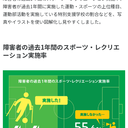
スポーツライフ・データ
障害者が過去1年間に実施した運動・スポーツの上位種目、
お問い合わせ・お申し込み
スポーツ白書
運動部活動を実施している特別支援学校の割合などを、写
政策提言
真やイラストを使い図解化し見やすくしました。
子どものスポーツ
障害者スポーツ
障害者の過去1年間のスポーツ・レクリエ
スポーツによるまちづくり
ーション実施率
スポーツ・ガバナンス
スポーツボランティア
メールマガジン
アクセス
「SSFニュース」
スポーツ政策・予算
会員登録
健康とスポーツ
社会づくり
個人情報保護方針
自治体との連携
ソーシャルメディア運営方針