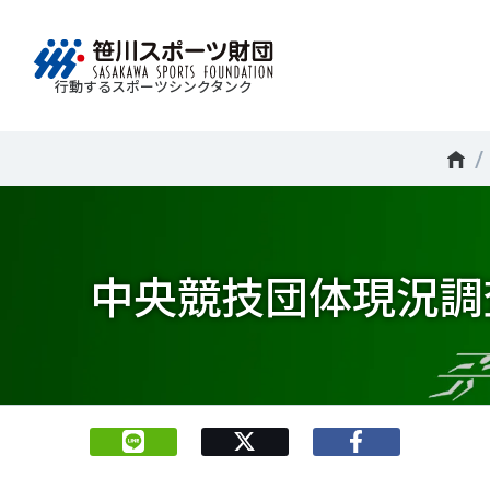
行動するスポーツシンクタンク
財団情報
研究員紹介
調査・研究
社会づくり
国際情報
知る学ぶ
Search
About
Researcher
Think Tank
Do Tank
International information
Knowledge
スポ
運動
Mission＆Visionの達成に向けさまざまな
自治体・スポーツ組織・企業・教育機関等と連携
「スポーツ・フォー・オール」の理念を共有する
日本のスポーツ政策についての論考、部
スポ
移行
研究調査活動を行います。客観的な分
ツ推進計画の策定やスポーツ振興、地域課題の解
日本国外の組織との連携、国際会議での研究成果
活動やこどもの運動実施率などのスポー
＃誰が子どものスポーツをささえるのか
中央競技団体現況調査
政策
スポ
析・研究に基づく実現性のある政策提言
る取り組みを共同で実践しています。
を行います。また、諸外国のスポーツ政策の比較
ツ界の諸問題に関するコラム、スポーツ
子ど
SPO
につなげています。
報収集に積極的に取り組んでいます。
史に残る貴重な証言など、様々な読み物
＃競技人口
＃高齢者スポーツ
＃差
障害
障害
コンテンツを作成し、スポーツの果たす
スポ
誰も
ツの
べき役割を考察しています。
スポ