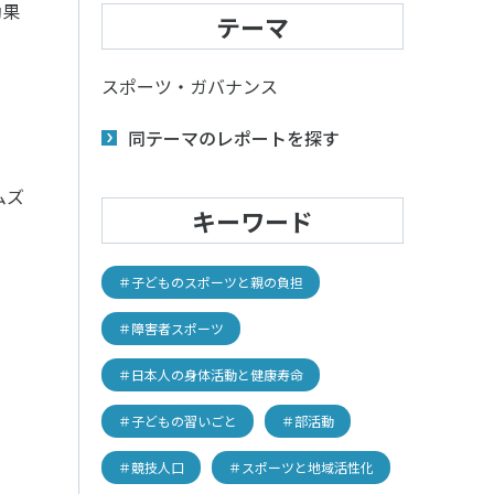
子どものスポーツ
効果
テーマ
スポーツボランティア
スポーツ・ガバナンス
国際情報
同テーマのレポートを探す
国際機関との連携
諸外国のスポーツ政策
ムズ
知る学ぶ
諸外国のスポーツ情報（イギリス）
キーワード
諸外国のスポーツ情報（ドイツ）
諸外国のスポーツ情報（アメリカ）
NCUBATOR ―
Sport Topics
＃子どものスポーツと親の負担
ちづくり
諸外国のスポーツ情報（カナダ）
』 ―
諸外国のスポーツ情報（ブラジル）
＃障害者スポーツ
諸外国のスポーツ情報（オーストラリア
証
スポーツ辞典
SSF研究員による国際情報
＃日本人の身体活動と健康寿命
＃子どもの習いごと
＃部活動
＃競技人口
＃スポーツと地域活性化