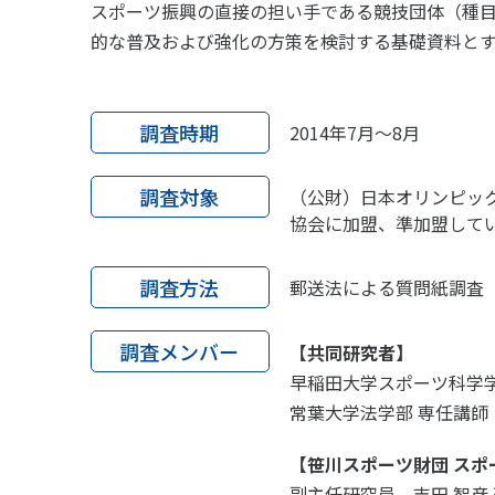
スポーツライフ・データ
スポー
スポーツ振興の直接の担い手である競技団体（種
的な普及および強化の方策を検討する基礎資料と
障害者スポーツ
スポー
スポーツ政策・予算
健康と
調査時期
2014年7月～8月
調査対象
（公財）日本オリンピッ
社会づくり
協会に加盟、準加盟してい
自治体との連携
各教育
調査方法
郵送法による質問紙調査
スポーツ振興団体との連携
【動画
調査メンバー
【共同研究者】
なまち
早稲田大学スポーツ科学学
常葉大学法学部 専任講師
【笹川スポーツ財団 スポ
副主任研究員 吉田 智彦