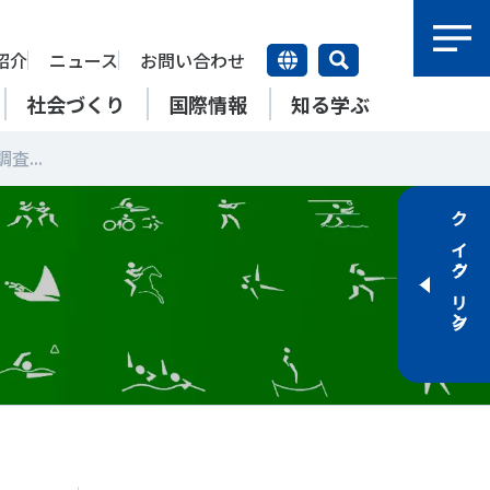
紹介
ニュース
お問い合わせ
社会づくり
国際情報
知る学ぶ
...
研究員紹介
研究員
クイックリンク
【動画】スポーツでアクティブ
SSFとできること
アクティブチャレンジ
SSFの英語版WEBサイト
上席特別研究員
ATOR―スポ
自治体／行政機関の方へ
なまちづくり
康寿命
＃障害者スポーツ
＃スポーツ基本計画
特別研究員
SSFとできること
スポーツ・ライフデータ
SSFとできること
新たな地域スポーツプラットフォーム
自治体／行政機関の方へ
研究機関／競技団体の方へ
RSMO 地域スポーツ運営組織
運動部活動の実態と地域展開・
SSFとできること
ポーツ
SSFとできること
運動部活動の実態と地域展開・
地域移行
研究機関／競技団体の方へ
学生／大学生の方へ
地域移行
新たな地域スポーツプラットフォーム
SSFとできること
RSMO 地域スポーツ運営組織
学生／大学生の方へ