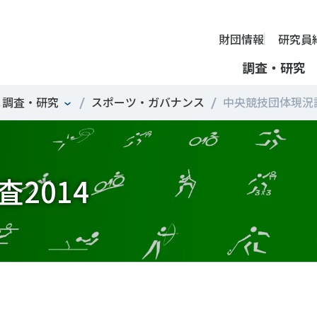
財団情報
研究員
調査・研究
調査・研究
スポーツ・ガバナンス
中央競技団体現況調査
財団情報
ミッション
ーツライフ・データ
部活動の実態と地域展開・地域
アクティブシティ
国際機関との連携
スポーツ・ガバナンス
スポーツ 歴史の検証
し、スポー
国際機関や
理事長挨拶
ーツ白書
自治体との連携
諸外国のスポーツ政策
スポーツボランティア
SPORT POLICY INCUB
決につなが
の発表など
＃部活動
＃アクティブなまちづくり
＃日本人の身体活動と健
2014
提言
ーツ時事問題
各教育機関との連携
諸外国のスポーツ事情
スポーツ政策・予算
ーツ政策の『卵』―
組織
、研究、情
ものスポーツ
RT TOPICS
スポーツ振興団体との連携
SSF研究員による国際情報コラム
健康とスポーツ
SSF BOOKS
沿革
別とダイバーシティ
者スポーツ
者のスポーツの日常化
セミナー
その他
広報・出版
採用情報
ーツによるまちづくり
がささえやすい子どものスポー
【動画】スポーツでアクティブなまちづくり
調査一覧
投票・クイズ
情報公開
環境づくり
チャレンジデー30年の取り組み
新型コロナウイルスとス
アクセス
ーツ辞典
SSF Guidebook
調査・研究