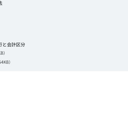
法
移行と会計区分
KB）
54KB）