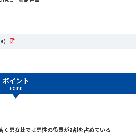
ニュース
お問い合わせ・お申し込み
MB）
ポイント
Point
メールマガジン
「SSFニュース」
会員登録
高く男女比では男性の役員が9割を占めている