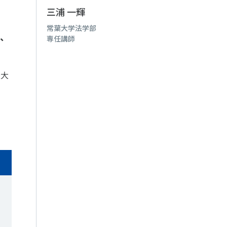
三浦 一輝
常葉大学法学部
ル、
専任講師
最大