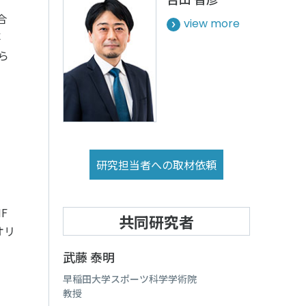
ルメディア運営方針
合
view more
事
ら
研究担当者への取材依頼
F
共同研究者
オリ
武藤 泰明
早稲田大学スポーツ科学学術院
教授