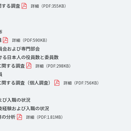
関する調査
詳細（PDF:355KB）
布
構
詳細（PDF:590KB）
委員会および専門部会
おける日本人の役員数と委員数
に関する調査
詳細（PDF:298KB）
員
に関する調査（個人調査）
詳細（PDF:756KB）
および入職の状況
競技経験および入職の状況
算の分析
詳細（PDF:1.81MB）