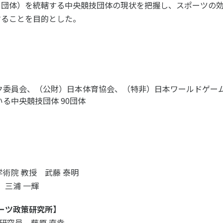
ツ白書
政策提言
目団体）を統轄する中央競技団体の現状を把握し、スポーツの
することを目的とした。
ツによるまちづくり
スポーツ・ガバナンス
スポーツ
社会づくり
アクティブシティ
自治体との連携
ク委員会、（公財）日本体育協会、（特非）日本ワールドゲー
各教育機関との連携
る中央競技団体 90団体
スポーツ振興団体との連携
セミナー
機関との連携
SPORT POLICY I
【動画】スポーツでアクティブなま
スポーツ政策の『卵
チャレンジデー
】スポーツでアクティブ
スポーツアカデミー
づくり
スポーツ 歴史の検
術院 教授 武藤 泰明
SSF BOOKS
 三浦 一輝
ーツ政策研究所】
 研究員 藤原 直幸