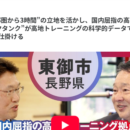
ニュース
“首都圏から3時間”の立地を活かし、国内屈指
クタンク”が高地トレーニングの科学的データ
お問い合わせ・お申し込み
仕掛ける
メールマガジン
「SSFニュース」
会員登録