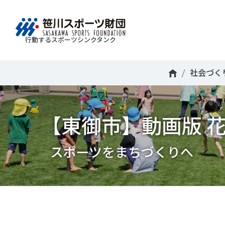
行動するスポーツシンクタンク
財団情報
研究員紹介
調査・研究
社会づくり
国際情報
知る学ぶ
社会づく
Search
About
Researcher
Think Tank
Do Tank
International information
Knowledge
スポ
運動
Mission＆Visionの達成に向けさまざまな
自治体・スポーツ組織・企業・教育機関等と連携
「スポーツ・フォー・オール」の理念を共有する
日本のスポーツ政策についての論考、部
【東御市】動画版 花
スポ
移行
研究調査活動を行います。客観的な分
ツ推進計画の策定やスポーツ振興、地域課題の解
日本国外の組織との連携、国際会議での研究成果
活動やこどもの運動実施率などのスポー
＃誰が子どものスポーツをささえるのか
政策
スポ
析・研究に基づく実現性のある政策提言
る取り組みを共同で実践しています。
を行います。また、諸外国のスポーツ政策の比較
ツ界の諸問題に関するコラム、スポーツ
子ど
SPO
につなげています。
報収集に積極的に取り組んでいます。
史に残る貴重な証言など、様々な読み物
＃競技人口
＃高齢者スポーツ
＃差
障害
障害
スポーツをまちづくりへ
コンテンツを作成し、スポーツの果たす
スポ
誰も
ツの
べき役割を考察しています。
スポ