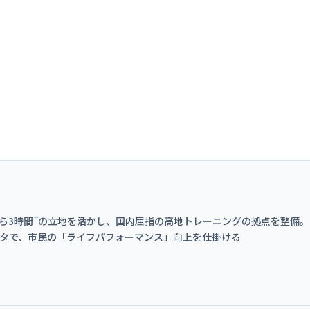
ツ白書
政策提言
ツによるまちづくり
スポーツ・ガバナンス
スポーツ
社会づくり
アクティブシティ
自治体との連携
各教育機関との連携
スポーツ振興団体との連携
セミナー
機関との連携
SPORT POLICY I
【動画】スポーツでアクティブなま
スポーツ政策の『卵
チャレンジデー
】スポーツでアクティブ
スポーツアカデミー
都圏から3時間”の立地を活かし、国内屈指の高地トレーニングの拠点を整備
づくり
スポーツ 歴史の検
タで、市民の「ライフパフォーマンス」向上を仕掛ける
SSF BOOKS