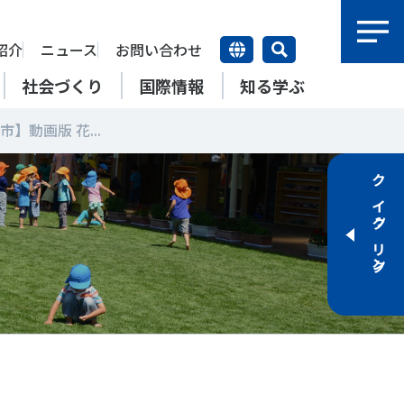
紹介
ニュース
お問い合わせ
社会づくり
国際情報
知る学ぶ
市】動画版 花...
研究員紹介
研究員
クイックリンク
【動画】スポーツでアクティブ
SSFとできること
アクティブチャレンジ
SSFの英語版WEBサイト
上席特別研究員
ATOR―スポ
自治体／行政機関の方へ
なまちづくり
康寿命
＃障害者スポーツ
＃スポーツ基本計画
特別研究員
SSFとできること
スポーツ・ライフデータ
SSFとできること
新たな地域スポーツプラットフォーム
自治体／行政機関の方へ
研究機関／競技団体の方へ
RSMO 地域スポーツ運営組織
運動部活動の実態と地域展開・
SSFとできること
ポーツ
SSFとできること
運動部活動の実態と地域展開・
地域移行
研究機関／競技団体の方へ
学生／大学生の方へ
地域移行
新たな地域スポーツプラットフォーム
SSFとできること
RSMO 地域スポーツ運営組織
学生／大学生の方へ