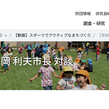
財団情報
研究員
調査・研究
り
【動画】スポーツでアクティブなまちづくり
【東御
財団情報
ミッション
ーツライフ・データ
部活動の実態と地域展開・地域
アクティブシティ
国際機関との連携
スポーツ・ガバナンス
スポーツ 歴史の検証
し、スポー
国際機関や
理事長挨拶
岡 利夫市長 対談
ーツ白書
自治体との連携
諸外国のスポーツ政策
スポーツボランティア
SPORT POLICY INCUB
決につなが
の発表など
＃部活動
＃アクティブなまちづくり
＃日本人の身体活動と健
提言
ーツ時事問題
各教育機関との連携
諸外国のスポーツ事情
スポーツ政策・予算
ーツ政策の『卵』―
組織
、研究、情
ものスポーツ
RT TOPICS
スポーツ振興団体との連携
SSF研究員による国際情報コラム
健康とスポーツ
SSF BOOKS
沿革
別とダイバーシティ
者スポーツ
者のスポーツの日常化
セミナー
その他
広報・出版
採用情報
ーツによるまちづくり
がささえやすい子どものスポー
【動画】スポーツでアクティブなまちづくり
調査一覧
投票・クイズ
情報公開
環境づくり
チャレンジデー30年の取り組み
新型コロナウイルスとス
アクセス
ーツ辞典
SSF Guidebook
調査・研究