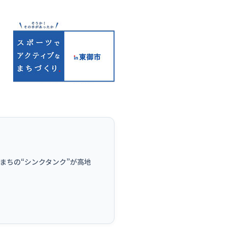
子どものスポーツ
スポーツボランティア
国際情報
国際機関との連携
諸外国のスポーツ政策
知る学ぶ
諸外国のスポーツ情報（イギリス）
諸外国のスポーツ情報（ドイツ）
諸外国のスポーツ情報（アメリカ）
NCUBATOR ―
Sport Topics
ちづくり
諸外国のスポーツ情報（カナダ）
』 ―
諸外国のスポーツ情報（ブラジル）
諸外国のスポーツ情報（オーストラリア
。まちの“シンクタンク”が高地
証
スポーツ辞典
SSF研究員による国際情報