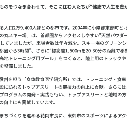
ものをつなぎ合わせて、そこに住む人たちが“健康で人生を豊
人口2万9,400人ほどの都市です。2004年に小県郡
東
部町と
の丸スキー場」は、首都圏からアクセスしやすい”天然パウダ
客していましたが、来場者数は年々減少。スキー場のグリーン
“首都圏から3時間”、さらに“標高差1,500mを20-30分の距離
高地トレーニング用プール」をつくると、陸上用のトラックや
を整備しました。
役割を担う「身体教育医学研究所」では、トレーニング・食事
設に訪れるトップアスリートの競技力の向上に貢献。さらには
プログラムの開発・実践も行い、トップアスリートと地域の方
の向上にも貢献しています。
まちづくりを進める花岡市長に、東御市のスポーツによるアク