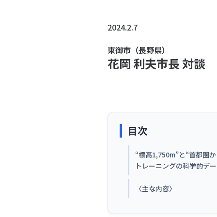
スポーツライフ・データ
スポー
障害者スポーツ
スポー
2024.2.7
スポーツ政策・予算
健康と
東御市（長野県）
花岡 利夫市長 対談
社会づくり
自治体との連携
各教育
目次
スポーツ振興団体との連携
【動画
“標高1,750m”と“首
なまち
トレーニングの科学的デー
〈主な内容〉