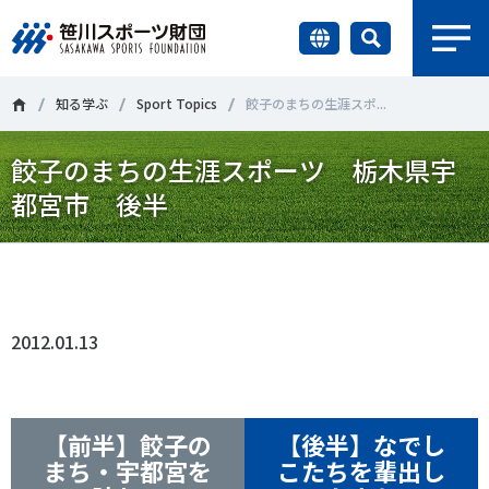
earch
財団情報
知る学ぶ
Sport Topics
餃子のまちの生涯スポ...
餃子のまちの生涯スポーツ 栃木県宇
研究員紹介
＃誰が子どものスポーツをささえるのか
＃部活動
都宮市 後半
調査・研究
＃アクティブなまちづくり
＃日本人の身体活動と健康寿命
Tweet
シェア
社会づくり
＃障害者スポーツ
＃スポーツ基本計画
＃競技人口
2012.01.13
＃高齢者スポーツ
＃差別とダイバーシティ
国際情報
知る学ぶ
調査・研究
【前半】餃子の
【後半】なでし
まち・宇都宮を
こたちを輩出し
ニュース