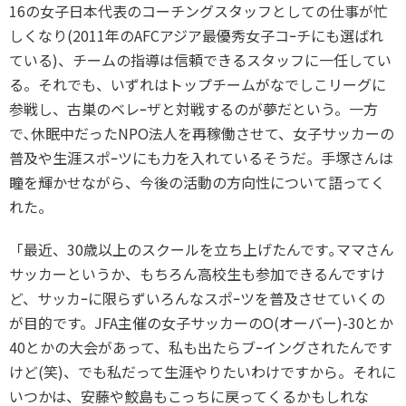
16の女子日本代表のコーチングスタッフとしての仕事が忙
しくなり(2011年のAFCアジア最優秀女子コｰチにも選ばれ
ている)、チームの指導は信頼できるスタッフに一任してい
る。それでも、いずれはトップチームがなでしこリーグに
参戦し、古巣のベレｰザと対戦するのが夢だという。一方
で､休眠中だったNPO法人を再稼働させて、女子サッカーの
普及や生涯スポｰツにも力を入れているそうだ。手塚さんは
瞳を輝かせながら、今後の活動の方向性について語ってく
れた。
「最近、30歳以上のスクールを立ち上げたんです｡ママさん
サッカーというか、もちろん高校生も参加できるんですけ
ど、サッカｰに限らずいろんなスポｰツを普及させていくの
が目的です。JFA主催の女子サッカーのO(オーバー)-30とか
40とかの大会があって、私も出たらブｰイングされたんです
けど(笑)、でも私だって生涯やりたいわけですから。それに
いつかは、安藤や鮫島もこっちに戻ってくるかもしれな