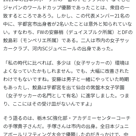
各教育機関との連携
ジャパンのワールドカップ優勝であったことは、衆目の一
© 2020 SASAK
スポーツ振興団体との連携
致するところであろう。しかし、この代表メンバー21名の
【動画】スポーツでアクティブなまちづくり
中に、宇都宮市出身者が2名いたことは意外と知られていな
い。すなわち、FWの安藤梢（デュイスブルク所属）とDFの
鮫島彩（モンペリエ所属）である。二人は市内の女子サッ
知る学ぶ
カークラブ、河内SCジュベニールの出身であった。
「私の時代に比べれば、多少は（女子サッカーの）環境は
SPORT POLICY INCUBATOR ―スポーツ政策の『卵』 ―
よくなっていたかもしれません。でも、大幅に改善された
Sport Topics
わけでもないですね。安藤は男子と一緒にやっていた時期
スポーツ 歴史の検証
もあったし、鮫島は宇都宮を出て仙台の常盤木女子学園
スポーツ辞典
（女子サッカーの名門として有名）に進学しました。つま
SSF BOOKS
り、ここにはその受け皿がないんですよ」
そう語るのは、栃木SC強化部・アカデミーセンターコーチ
の手塚貴子さんだ。手塚さんは市内の出身。全日本ジュニ
アボールリフティング大会で優勝したのがきっかけで、中