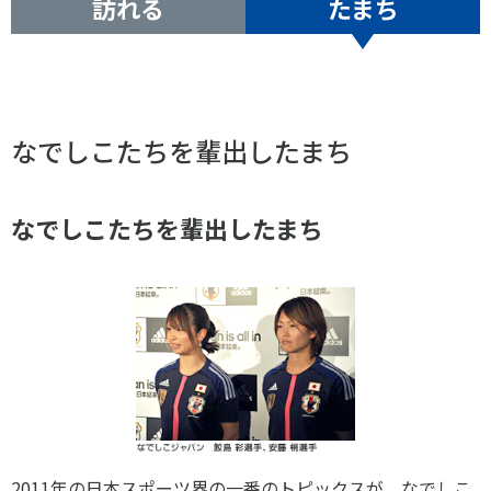
訪れる
たまち
スポーツライフ・データ
お問い合わせ・お申し込み
スポーツ白書
政策提言
子どものスポーツ
なでしこたちを輩出したまち
障害者スポーツ
スポーツによるまちづくり
スポーツ・ガバナンス
なでしこたちを輩出したまち
スポーツボランティア
メールマガジン
アクセス
「SSFニュース」
スポーツ政策・予算
会員登録
健康とスポーツ
社会づくり
個人情報保護方針
自治体との連携
ソーシャルメディア運営方針
2011年の日本スポーツ界の一番のトピックスが、なでしこ