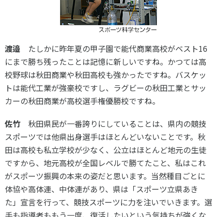
渡邉
たしかに昨年夏の甲子園で能代商業高校がベスト16
にまで勝ち残ったことは記憶に新しいですね。かつては高
校野球は秋田商業や秋田高校も強かったですね。バスケッ
トは能代工業が強豪校ですし、ラグビーの秋田工業とサッ
カーの秋田商業が高校選手権優勝校ですね。
佐竹
秋田県民が一番誇りにしていることは、県内の競技
スポーツでは他県出身選手はほとんどいないことです。秋
田は高校も私立学校が少なく、公立はほとんど地元の生徒
ですから、地元高校が全国レベルで勝てたこと、私はこれ
がスポーツ振興の本来の姿だと思います。当然種目ごとに
体協や高体連、中体連があり、県は「スポーツ立県あき
た」宣言を行って、競技スポーツに力を注いでいきます。選
手も指導者ももう一度、復活したいという気持ちが強くな