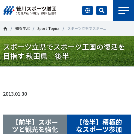
earch
財団情報
知る学ぶ
Sport Topics
スポーツ立県でスポー...
スポーツ立県でスポーツ王国の復活を
研究員紹介
＃誰が子どものスポーツをささえるのか
＃部活動
目指す 秋田県 後半
調査・研究
＃アクティブなまちづくり
＃日本人の身体活動と健康寿命
Tweet
シェア
社会づくり
＃障害者スポーツ
＃スポーツ基本計画
＃競技人口
2013.01.30
＃高齢者スポーツ
＃差別とダイバーシティ
国際情報
知る学ぶ
調査・研究
【前半】スポー
【後半】積極的
ツと観光を強化
なスポーツ参加
ニュース