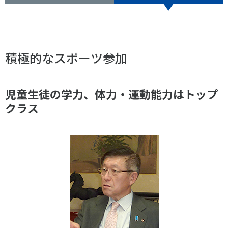
スポーツライフ・データ
お問い合わせ・お申し込み
スポーツ白書
政策提言
子どものスポーツ
積極的なスポーツ参加
障害者スポーツ
スポーツによるまちづくり
児童生徒の学力、体力・運動能力はトップ
スポーツ・ガバナンス
クラス
スポーツボランティア
メールマガジン
アクセス
「SSFニュース」
スポーツ政策・予算
会員登録
健康とスポーツ
社会づくり
個人情報保護方針
自治体との連携
ソーシャルメディア運営方針