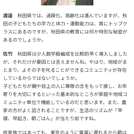
各教育機関との連携
© 2020 SASAK
スポーツ振興団体との連携
渡邉
秋田県では、過疎化、高齢化は進んでいますが、秋
【動画】スポーツでアクティブなまちづくり
田の子どもたちの学力と体力・運動能力は、常にトップク
ラスにあるのですが、秋田県の教育には何か特別な秘密が
あるのでしょうか。
知る学ぶ
佐竹
秋田県は少人数学級編成を比較的早く導入しました
が、それだけが要因とは言えませんね。やはり、地域がま
SPORT POLICY INCUBATOR ―スポーツ政策の『卵』 ―
とまり、よその子を叱ることができるコミュニティが存在
Sport Topics
しているからではないでしょうか。
スポーツ 歴史の検証
子どもたちが親や目上の人に尊敬の念をもって接し、お年
スポーツ辞典
寄りを大切にするといった基本的なところが家庭や地域コ
SSF BOOKS
ミュニティ単位で機能しているのだと思います。また、農
家の方がよく話されることですが、生活のリズムが「早
寝、早起き、朝ごはん」が当たり前ですね。
核家族ではあっても、東京のように電車に遅れるから朝は