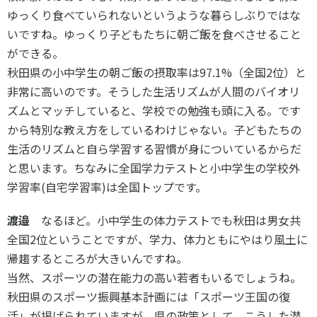
ゆっくり食べていられないというような暮らしぶりではな
いですね。ゆっくり子どもたちに朝ご飯を食べさせること
ができる。
秋田県の小中学生の朝ご飯の摂取率は97.1%（全国2位）と
非常に高いのです。そうした生活リズムが人間のバイオリ
ズムとマッチしていると、学校での勉強も頭に入る。です
から特別な教え方をしているわけじゃない。子どもたちの
生活のリズムと自ら学習する習慣が身についているからだ
と思います。ちなみに全国学力テストと小中学生の学校外
学習率(自宅学習率)は全国トップです。
渡邉
なるほど。小中学生の体力テストでも秋田は男女共
全国2位ということですが、学力、体力ともにやはり風土に
帰趨するところが大きいんですね。
当然、スポーツの潜在能力の高い若者もいるでしょうね。
秋田県のスポーツ振興基本計画には「スポーツ王国の復
活」が掲げられていますが、県の政策として、こうした潜