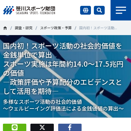
earch
財団情報
調査・研究
スポーツ政策・予算
国内初！スポーツ活動...
国内初！スポーツ活動の社会的価値を
研究員紹介
＃誰が子どものスポーツをささえるのか
＃部活動
金銭単位で算出
調査・研究
スポーツ実施は年間約14.0～17.5兆円
＃アクティブなまちづくり
＃日本人の身体活動と健康寿命
の価値
社会づくり
＃障害者スポーツ
＃スポーツ基本計画
＃競技人口
―政策評価や予算配分のエビデンスと
して活用を期待―
＃高齢者スポーツ
＃差別とダイバーシティ
国際情報
多様なスポーツ活動の社会的価値
～ウェルビーイング評価法による金銭価値の算出～
知る学ぶ
調査・研究
ニュース