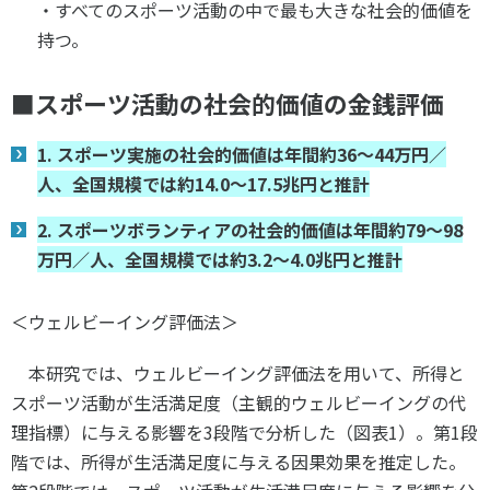
・すべてのスポーツ活動の中で最も大きな社会的価値を
持つ。
■スポーツ活動の社会的価値の金銭評価
1. スポーツ実施の社会的価値は年間約36～44万円／
人、全国規模では約14.0～17.5兆円と推計
2. スポーツボランティアの社会的価値は年間約79～98
万円／人、全国規模では約3.2～4.0兆円と推計
＜ウェルビーイング評価法＞
本研究では、ウェルビーイング評価法を用いて、所得と
スポーツ活動が生活満足度（主観的ウェルビーイングの代
理指標）に与える影響を
3
段階で分析した（図表
1
）。第
1
段
階では、所得が生活満足度に与える因果効果を推定した。