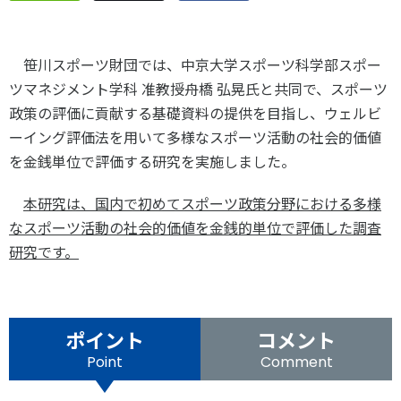
スポーツライフ・データ
お問い合わせ・お申し込み
スポーツ白書
笹川スポーツ財団では、中京大学スポーツ科学部スポー
政策提言
ツマネジメント学科 准教授舟橋 弘晃氏と共同で、スポーツ
子どものスポーツ
政策の評価に貢献する基礎資料の提供を目指し、ウェルビ
障害者スポーツ
ーイング評価法を用いて多様なスポーツ活動の社会的価値
スポーツによるまちづくり
を金銭単位で評価する研究を実施しました。
スポーツ・ガバナンス
本研究は、国内で初めてスポーツ政策分野における多様
スポーツボランティア
メールマガジン
アクセス
「SSFニュース」
なスポーツ活動の社会的価値を金銭的単位で評価した調査
スポーツ政策・予算
会員登録
研究です。
健康とスポーツ
社会づくり
ポイント
コメント
Point
Comment
個人情報保護方針
自治体との連携
ソーシャルメディア運営方針