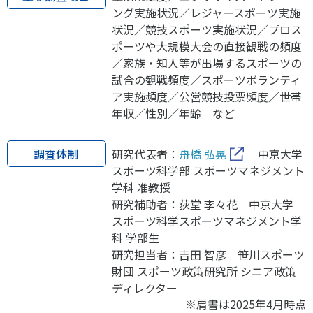
ング実施状況／レジャースポーツ実施
状況／競技スポーツ実施状況／プロス
ポーツや大規模大会の直接観戦の頻度
／家族・知人等が出場するスポーツの
試合の観戦頻度／スポーツボランティ
ア実施頻度／公営競技投票頻度／世帯
年収／性別／年齢 など
調査体制
研究代表者：
舟橋 弘晃
中京大学
スポーツ科学部 スポーツマネジメント
学科 准教授
研究補助者：荻堂 李々花 中京大学
スポーツ科学スポーツマネジメント学
科 学部生
研究担当者：吉田 智彦 笹川スポーツ
財団 スポーツ政策研究所 シニア政策
ディレクター
※肩書は2025年4月時点