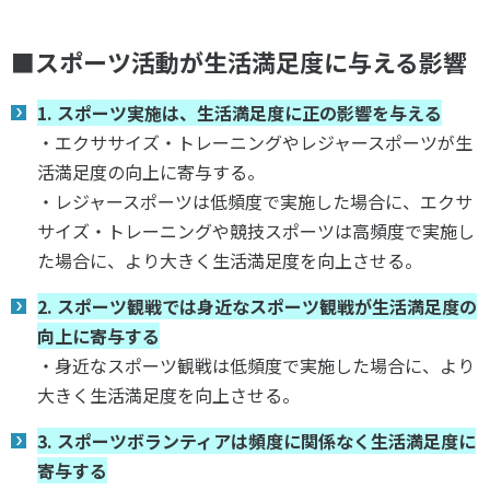
各教育機関との連携
© 2020 SASAK
スポーツ振興団体との連携
■スポーツ活動が生活満足度に与える影響
【動画】スポーツでアクティブなまちづくり
1. スポーツ実施は、生活満足度に正の影響を与える
・エクササイズ・トレーニングやレジャースポーツが生
知る学ぶ
活満足度の向上に寄与する。
・レジャースポーツは低頻度で実施した場合に、エクサ
サイズ・トレーニングや競技スポーツは高頻度で実施し
SPORT POLICY INCUBATOR ―スポーツ政策の『卵』 ―
た場合に、より大きく生活満足度を向上させる。
Sport Topics
スポーツ 歴史の検証
2. スポーツ観戦では身近なスポーツ観戦が生活満足度の
向上に寄与する
スポーツ辞典
・身近なスポーツ観戦は低頻度で実施した場合に、より
SSF BOOKS
大きく生活満足度を向上させる。
3. スポーツボランティアは頻度に関係なく生活満足度に
寄与する