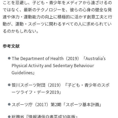
ことを忌避し、子ども・青少年をメディアから遠ざけるの
ではなく、最新のテクノロジーを、彼らの心身の健全な発
達や体力・運動能力の向上に積極的に活かす創意工夫と行
動が、運動・スポーツに関わるすべての人に求められてい
るのかもしれない。
参考文献
The Department of Health
（
2019
）「
Australia's
Physical Activity and Sedentary Behaviour
Guidelines
」
笹川スポーツ財団（
2019
）『子ども・青少年のスポ
ーツライフ・データ
2019
」
スポーツ庁（
2017
）第
2
期「スポーツ基本計画」
総務省『情報通信白書平成
30
年版』