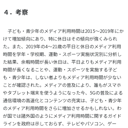
４．考察
子ども・青少年のメディア利用時間は
2015
～
2019
年にか
けて増加傾向にあり、特に休日はその傾向が強くみられ
た。また、
2019
年の
4
～
21
歳の平日と休日のメディア利用
時間を学年・学校期、運動・スポーツ実施状況別に分析し
た結果、余暇時間が長い休日は、平日よりもメディア利用
時間が長くなることや、運動・スポーツを実施する子ど
も・青少年は、しない者よりもメディア利用時間が少ない
ことが確認された。メディアの普及により、誰もがスマホ
やタブレット端末を使うようになった今、
5G
の普及による
通信環境の高速化とコンテンツの充実は、子ども・青少年
のメディア利用時間をさらに増加させるかもしれない。わ
が国では諸外国のようにメディア利用時間に関するガイド
ラインを政府は示しておらず、テレビやパソコン、ゲー