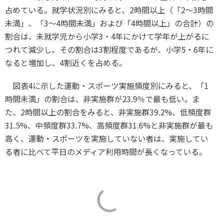
占めている。就学状況別にみると、
2
時間以上（「
2
～
3
時間
未満」、「
3
～
4
時間未満」および「
4
時間以上」の合計）の
割合は、未就学児から小学
3
・
4
年にかけて学年が上がるに
つれて減少し、その割合は
3
割程度であるが、小学
5
・
6
年に
なると増加し、
4
割近くを占める。
図表
4
に示した運動・スポーツ実施頻度別にみると、「
1
時間未満」の割合は、非実施群が
23.9
％で最も低い。ま
た、
2
時間以上の割合をみると、非実施群
39.2%
、低頻度群
31.5%
、中頻度群
33.7%
、高頻度群
31.6%
と非実施群が最も
高く、運動・スポーツを実施していない者は、実施してい
る者に比べて平日のメディア利用時間が長くなっている。