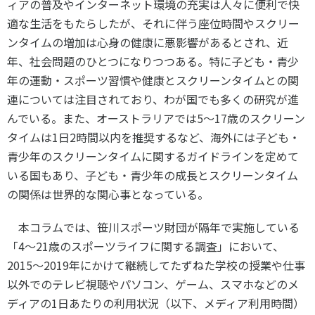
ィアの普及やインターネット環境の充実は人々に便利で快
各教育機関との連携
© 2020 SASAK
適な生活をもたらしたが、それに伴う座位時間やスクリー
スポーツ振興団体との連携
ンタイムの増加は心身の健康に悪影響があるとされ、近
【動画】スポーツでアクティブなまちづくり
年、社会問題のひとつになりつつある。特に子ども・青少
年の運動・スポーツ習慣や健康とスクリーンタイムとの関
連については注目されており、わが国でも多くの研究が進
知る学ぶ
んでいる。また、オーストラリアでは
5
～
17
歳のスクリーン
タイムは
1
日
2
時間以内を推奨するなど、海外には子ども・
SPORT POLICY INCUBATOR ―スポーツ政策の『卵』 ―
青少年のスクリーンタイムに関するガイドラインを定めて
Sport Topics
いる国もあり、子ども・青少年の成長とスクリーンタイム
の関係は世界的な関心事となっている。
スポーツ 歴史の検証
スポーツ辞典
本コラムでは、笹川スポーツ財団が隔年で実施している
SSF BOOKS
「
4
～
21
歳のスポーツライフに関する調査」において、
2015
～
2019
年にかけて継続してたずねた学校の授業や仕事
以外でのテレビ視聴やパソコン、ゲーム、スマホなどのメ
ディアの
1
日あたりの利用状況（以下、メディア利用時間）