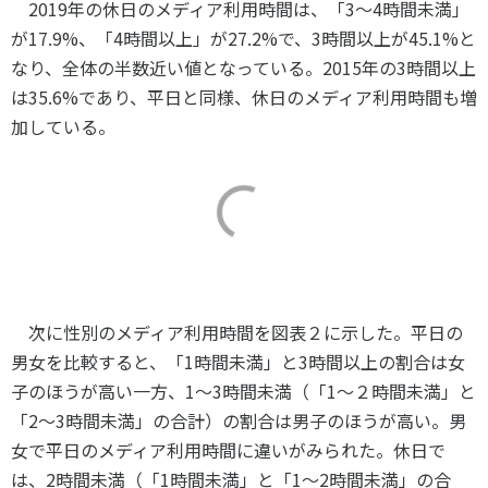
2019
年の休日のメディア利用時間は、「
3
～
4
時間未満」
が
17.9%
、「
4
時間以上」が
27.2%
で、
3
時間以上が
45.1%
と
なり、全体の半数近い値となっている。
2015
年の
3
時間以上
は
35.6%
であり、平日と同様、休日のメディア利用時間も増
加している。
次に性別のメディア利用時間を図表２に示した。平日の
男女を比較すると、「
1
時間未満」と
3
時間以上の割合は女
子のほうが高い一方、
1
～
3
時間未満（「
1
～２時間未満」と
「
2
～
3
時間未満」の合計）の割合は男子のほうが高い。男
女で平日のメディア利用時間に違いがみられた。休日で
は、
2
時間未満（「
1
時間未満」と「
1
～
2
時間未満」の合