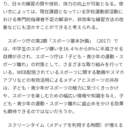
り、日々の練習の質や技術、体力の向上が可能となる。使
い方によっては、現在課題となっている学校運動部活動に
おける専門的指導者不足の解消や、非効率な練習方法の改
善などにも活かすことができると考えられる。
スポーツ庁の第
2
期「スポーツ基本計画」（
2017
）で
は、中学生のスポーツ嫌いを
16.
４％から
8
％に半減させる
目標が示され、スポーツ庁は「子ども・青少年の運動・ス
ポーツ離れ」の対策として、さまざまな取り組みを行って
いる。
WEB
配信されているスポーツに関する動画やスマホ
アプリなどの有効活用によるメディアとスポーツの共存
は、子ども・青少年がスポーツの魅力に気づくきっかけ
や、スポーツを楽しむための幅広い情報や知識を与え、子
ども・青少年の運動・スポーツ離れに歯止めをかける効果
も期待できるのではないだろうか。
スクリーンタイム（メディアを利用する時間）が増える