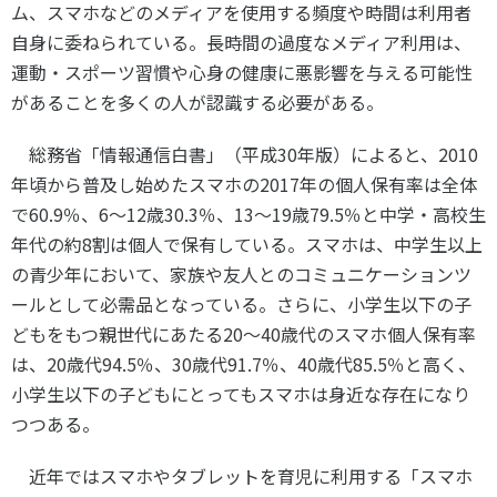
ム、スマホなどのメディアを使用する頻度や時間は利用者
自身に委ねられている。長時間の過度なメディア利用は、
運動・スポーツ習慣や心身の健康に悪影響を与える可能性
があることを多くの人が認識する必要がある。
総務省「情報通信白書」（平成
30
年版）によると、
2010
年頃から普及し始めたスマホの
2017
年の個人保有率は全体
で
60.9
％、
6
～
12
歳
30.3
％、
13
～
19
歳
79.5
％と中学・高校生
年代の約
8
割は個人で保有している。スマホは、中学生以上
の青少年において、家族や友人とのコミュニケーションツ
ールとして必需品となっている。さらに、小学生以下の子
どもをもつ親世代にあたる
20
～
40
歳代のスマホ個人保有率
は、
20
歳代
94.5
％、
30
歳代
91.7
％、
40
歳代
85.5
％と高く、
小学生以下の子どもにとってもスマホは身近な存在になり
つつある。
近年ではスマホやタブレットを育児に利用する「スマホ