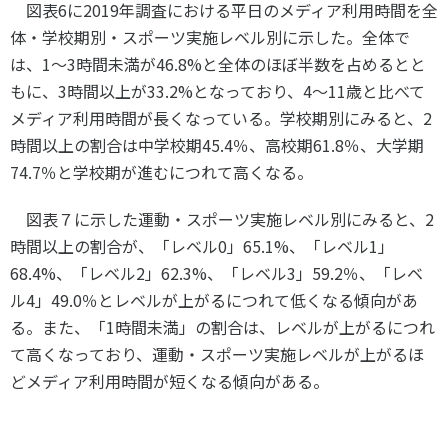
図表
6
に
2019
年調査における平日のメディア利用時間を全
体・学校期別・スポーツ実施レベル別に示した。全体で
は、
1
～
3
時間未満が
46.8%
と全体のほぼ半数を占めるとと
もに、
3
時間以上が
33.2%
となっており、
4
～
11
歳と比べて
メディア利用時間が長くなっている。学校期別にみると、
2
時間以上の割合は中学校期
45.4
％、高校期
61.8
％、大学期
74.7
％と学校期が進むにつれて高くなる。
図表７に示した運動・スポーツ実施レベル別にみると、
2
時間以上の割合が、「レベル
0
」
65.1%
、「レベル
1
」
68.4%
、「レベル
2
」
62.3%
、「レベル
3
」
59.2
％、「レベ
ル
4
」
49.0
％とレベルが上がるにつれて低くなる傾向があ
る。また、「
1
時間未満」の割合は、レベルが上がるにつれ
て高くなっており、運動・スポーツ実施レベルが上がるほ
どメディア利用時間が短くなる傾向がある。