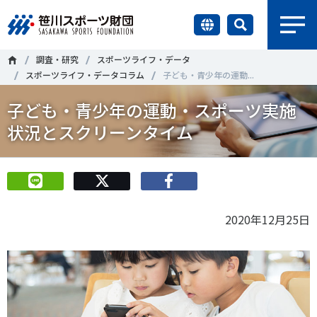
earch
調査・研究
スポーツライフ・データ
財団情報
スポーツライフ・データコラム
子ども・青少年の運動...
子ども・青少年の運動・スポーツ実施
研究員紹介
＃誰が子どものスポーツをささえるのか
＃部活動
状況とスクリーンタイム
調査・研究
＃アクティブなまちづくり
＃日本人の身体活動と健康寿命
社会づくり
＃障害者スポーツ
＃スポーツ基本計画
＃競技人口
2020年12月25日
＃高齢者スポーツ
＃差別とダイバーシティ
国際情報
知る学ぶ
調査・研究
ニュース