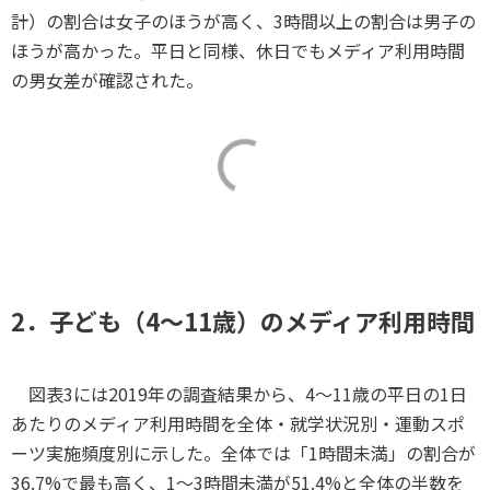
計）の割合は女子のほうが高く、
3
時間以上の割合は男子の
ほうが高かった。平日と同様、休日でもメディア利用時間
の男女差が確認された。
2．子ども（4～11歳）のメディア利用時間
図表
3
には
2019
年の調査結果から、
4
～
11
歳の平日の
1
日
あたりのメディア利用時間を全体・就学状況別・運動スポ
ーツ実施頻度別に示した。全体では「
1
時間未満」の割合が
36.7%
で最も高く、
1
～
3
時間未満が
51.4%
と全体の半数を