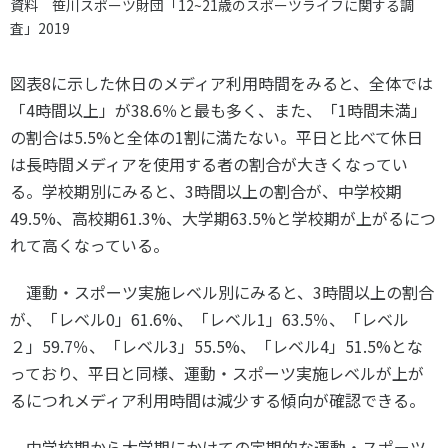
資料 笹川スポーツ財団「12~21歳のスポーツライフに関する調
査」2019
図表
8
に示した休日のメディア利用時間をみると、全体では
「
4
時間以上」が
38.6
％と最も多く、また、「
1
時間未満」
の割合は
5.5%
と全体の
1
割に満たない。平日と比べて休日
は長時間メディアを使用する者の割合が大きくなってい
る。学校期別にみると、
3
時間以上の割合が、中学校期
49.5%
、高校期
61.3%
、大学期
63.5%
と学校期が上がるにつ
れて高くなっている。
運動・スポーツ実施レベル別にみると、
3
時間以上の割合
が、「レベル
0
」
61.6%
、「レベル
1
」
63.5
％、「レベル
２」
59.7
％、「レベル
3
」
55.5%
、「レベル
4
」
51.5%
とな
っており、平日と同様、運動・スポーツ実施レベルが上が
るにつれメディア利用時間は減少する傾向が確認できる。
中学校期から大学期にかけての定期的な運動・スポーツ