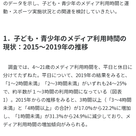
のデータを示し、子ども・青少年のメディア利用時間と運
動・スポーツ実施状況との関連を検討していきたい。
1．子ども・青少年のメディア利用時間の
現状：2015～2019年の推移
調査では、
4
～
21
歳のメディア利用時間を、平日と休日に
分けてたずねた。平日について、
2019
年の結果をみると、
「
1
～
2
時間未満」「
2
～
3
時間未満」がいずれも
24
～
25%
で、約半数が１～
3
時間の利用時間になっている（図表
1
）。
2015
年からの推移をみると、
3
時間以上（「
3
～
4
時間
未満」と「
4
時間以上」の合計）が
17.0%
から
22.2%
に増加
し、「
1
時間未満」が
31.3%
から
24.9%
に減少しており、メ
ディア利用時間の増加傾向がみられる。