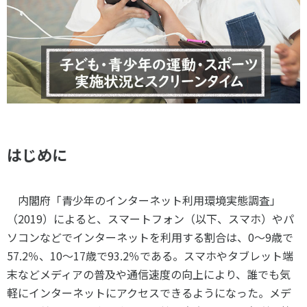
スポーツライフ・データ
お問い合わせ・お申し込み
スポーツ白書
政策提言
子どものスポーツ
障害者スポーツ
スポーツによるまちづくり
スポーツ・ガバナンス
はじめに
スポーツボランティア
メールマガジン
アクセス
「SSFニュース」
スポーツ政策・予算
会員登録
健康とスポーツ
内閣府「青少年のインターネット利用環境実態調査」
（
2019
）によると、スマートフォン（以下、スマホ）やパ
ソコンなどでインターネットを利用する割合は、
0
～
9
歳で
社会づくり
57.2
％、
10
～
17
歳で
93.2
％である。スマホやタブレット端
末などメディアの普及や通信速度の向上により、誰でも気
個人情報保護方針
軽にインターネットにアクセスできるようになった。メデ
自治体との連携
ソーシャルメディア運営方針