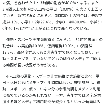
未満」を合わせた１～
3
時間の割合が
48.8%
となる。また、
3
時間以上の割合が
31.2%
と平日（
10.0
％）を大きく上回っ
ている。就学状況別にみると、
3
時間以上の割合は、未就学
児
24.1
％、小学
1
・
2
年
27.4
％、小学
3
・
4
年
30.0
％、小学
5
・
6
年
40.1
％と学年が上がるにつれて高くなっている。
運動・スポーツ実施頻度群別にみると、「
1
時間未満」の
割合は、非実施群
10.9%
、低頻度群
19.9%
、中頻度群
17.3%
、高頻度群
16.0%
と非実施群で低くなっており、運
動・スポーツをしていない子どものほうがメディアに触れ
る時間が長い状況がうかがえる。
4
～
11
歳の運動・スポーツ非実施群は実施群と比べ、平
日・休日ともにメディア利用時間は長い。非実施群は、運
動・スポーツに使っていない分の余暇時間をメディア利用
に充てているのかもしれない。一方、実施群では頻度が増
加するほどメディア利用時間が減少するといった傾向はみ