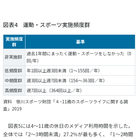
図表4 運動・スポーツ実施頻度群
実施頻度
基準
群
過去1年間にまったく運動・スポーツをしなかった（0
非実施群
回/年）
低頻度群
年1回以上週3回未満（1～155回／年）
中頻度群
週3回以上週7回未満（156～363回／年）
高頻度群
週7回以上（364回以上／年）
資料 笹川スポーツ財団「４~11歳のスポーツライフに関する調
査」2019
図表
5
には
4
～
11
歳の休日のメディア利用時間を示した。
全体では「
2
～
3
時間未満」
27.2
％が最も多く、「
1
～
2
時間