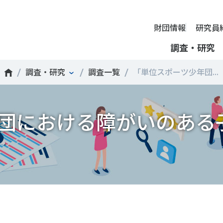
財団情報
研究員
調査・研究
調査・研究
調査一覧
「単位スポーツ少年団...
財団情報
ミッション
ーツライフ・データ
部活動の実態と地域展開・地域
アクティブシティ
国際機関との連携
スポーツ・ガバナンス
スポーツ 歴史の検証
し、スポー
国際機関や
団における障がいのある
理事長挨拶
ーツ白書
自治体との連携
諸外国のスポーツ政策
スポーツボランティア
SPORT POLICY INCUB
決につなが
の発表など
＃部活動
＃アクティブなまちづくり
＃日本人の身体活動と健
提言
ーツ時事問題
各教育機関との連携
諸外国のスポーツ事情
スポーツ政策・予算
ーツ政策の『卵』―
組織
、研究、情
ものスポーツ
RT TOPICS
スポーツ振興団体との連携
SSF研究員による国際情報コラム
健康とスポーツ
SSF BOOKS
沿革
別とダイバーシティ
者スポーツ
者のスポーツの日常化
セミナー
その他
広報・出版
採用情報
ーツによるまちづくり
がささえやすい子どものスポー
【動画】スポーツでアクティブなまちづくり
調査一覧
投票・クイズ
情報公開
環境づくり
チャレンジデー30年の取り組み
新型コロナウイルスとス
アクセス
ーツ辞典
SSF Guidebook
調査・研究