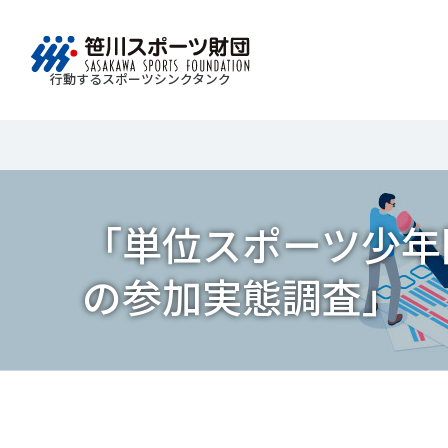
行動するスポーツシンクタンク
財団情報
研究員紹介
調査・研究
社会づくり
国際情報
知る学ぶ
Search
About
Researcher
Think Tank
Do Tank
International information
Knowledge
スポ
運動
Mission＆Visionの達成に向けさまざまな
自治体・スポーツ組織・企業・教育機関等と連携
「スポーツ・フォー・オール」の理念を共有する
日本のスポーツ政策についての論考、部
「単位スポーツ少年
スポ
移行
研究調査活動を行います。客観的な分
ツ推進計画の策定やスポーツ振興、地域課題の解
日本国外の組織との連携、国際会議での研究成果
活動やこどもの運動実施率などのスポー
＃誰が子どものスポーツをささえるのか
政策
スポ
析・研究に基づく実現性のある政策提言
る取り組みを共同で実践しています。
を行います。また、諸外国のスポーツ政策の比較
ツ界の諸問題に関するコラム、スポーツ
子ど
SPO
の参加実態調査」
につなげています。
報収集に積極的に取り組んでいます。
史に残る貴重な証言など、様々な読み物
＃競技人口
＃高齢者スポーツ
＃差
障害
障害
コンテンツを作成し、スポーツの果たす
スポ
誰も
ツの
べき役割を考察しています。
スポ