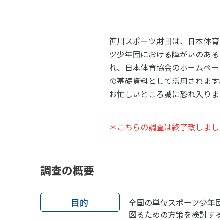
スポーツライフ・データ
スポー
障害者スポーツ
スポー
笹川スポーツ財団は、日本体育
スポーツ政策・予算
健康と
ツ少年団における障がいのある
れ、日本体育協会のホームペー
の基礎資料として活用されます
社会づくり
お忙しいところ誠に恐れ入りま
自治体との連携
各教育
＊こちらの調査は終了致しまし
スポーツ振興団体との連携
【動画
なまち
調査の概要
目的
全国の単位スポーツ少年
図るための方策を検討す