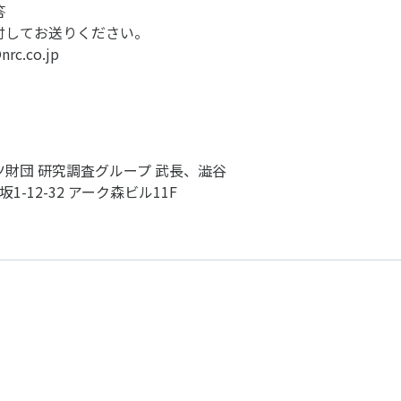
個人情報保護方針
ソーシャ
答
付してお送りください。
c.co.jp
財団 研究調査グループ 武長、澁谷
坂1-12-32 アーク森ビル11F