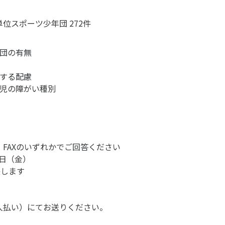
位スポーツ少年団 272件
ニュース
お問い合わせ・お申し込み
位団の有無
対する配慮
い児の障がい種別
FAXのいずれかでご回答ください
メールマガジン
9日（金）
「SSFニュース」
長します
会員登録
人払い）にてお送りください。