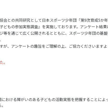
ツ白書
政策提言
ツによるまちづくり
スポーツ・ガバナンス
協会との共同研究として日本スポーツ少年団「第9次育成5か
スポーツ
子どもの参加実態調査』を実施しております。アンケート結果
社会づくり
ジ等を通じて広く公開されるとともに、スポーツ少年団の基盤
アクティブシティ
。
自治体との連携
すが、アンケートの趣旨をご理解の上、ご協力くださいますよ
各教育機関との連携
スポーツ振興団体との連携
セミナー
機関との連携
SPORT POLICY I
た。
【動画】スポーツでアクティブなま
スポーツ政策の『卵
チャレンジデー
】スポーツでアクティブ
スポーツアカデミー
づくり
スポーツ 歴史の検
SSF BOOKS
団における障がいのある子どもの活動実態を把握することによ
る。