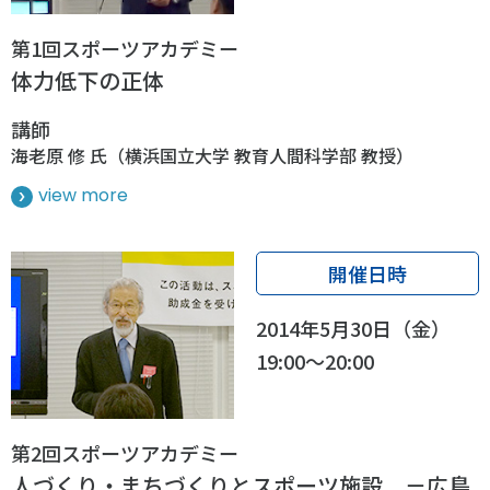
スポーツライフ・データ
お問い合わせ・お申し込み
スポーツ白書
第1回スポーツアカデミー
体力低下の正体
政策提言
子どものスポーツ
講師
障害者スポーツ
海老原 修 氏（横浜国立大学 教育人間科学部 教授）
スポーツによるまちづくり
view more
スポーツ・ガバナンス
スポーツボランティア
メールマガジン
アクセス
開催日時
「SSFニュース」
スポーツ政策・予算
会員登録
健康とスポーツ
2014年5月30日（金）
19:00～20:00
社会づくり
個人情報保護方針
第2回スポーツアカデミー
自治体との連携
人づくり・まちづくりとスポーツ施設 －広島
ソーシャルメディア運営方針