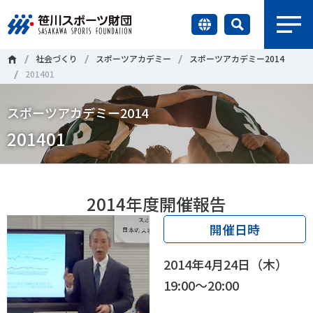
earch
社会づくり
スポーツアカデミー
スポーツアカデミー2014
財団情報
201401
研究員紹介
スポーツアカデミー2014
＃誰が子どものスポーツをささえるのか
＃部活動
201401
調査・研究
＃アクティブなまちづくり
＃日本人の身体活動と健康寿命
社会づくり
＃障害者スポーツ
＃スポーツ基本計画
＃競技人口
2014年度開催報告
＃高齢者スポーツ
＃差別とダイバーシティ
国際情報
開催日時
知る学ぶ
2014年4月24日（木）
調査・研究
19:00～20:00
ニュース