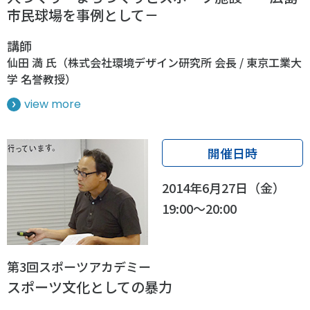
各教育機関との連携
市民球場を事例として－
© 2020 SASAK
スポーツ振興団体との連携
講師
【動画】スポーツでアクティブなまちづくり
仙田 満 氏（株式会社環境デザイン研究所 会長 / 東京工業大
学 名誉教授）
view more
知る学ぶ
SPORT POLICY INCUBATOR ―スポーツ政策の『卵』 ―
開催日時
Sport Topics
2014年6月27日（金）
スポーツ 歴史の検証
19:00～20:00
スポーツ辞典
SSF BOOKS
第3回スポーツアカデミー
スポーツ文化としての暴力