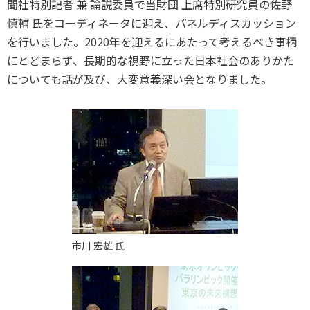
聞社特別記者 兼 論説委員で当財団 上席特別研究員の佐野
スポーツライフ・データ
慎輔 氏をコーディネータに迎え、パネルディスカッション
お問い合わせ・お申し込み
スポーツ白書
を行いました。2020年を迎えるにあたって考えるべき事柄
政策提言
にとどまらず、長期的な視野に立った日本社会のありかた
子どものスポーツ
についても話が及び、大変意義深い会となりました。
障害者スポーツ
スポーツによるまちづくり
スポーツ・ガバナンス
スポーツボランティア
メールマガジン
アクセス
「SSFニュース」
スポーツ政策・予算
会員登録
健康とスポーツ
市川 宏雄 氏
社会づくり
個人情報保護方針
自治体との連携
ソーシャルメディア運営方針