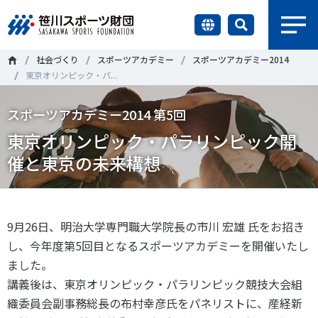
earch
社会づくり
スポーツアカデミー
スポーツアカデミー2014
財団情報
東京オリンピック・パ...
研究員紹介
スポーツアカデミー2014 第5回
＃誰が子どものスポーツをささえるのか
＃部活動
東京オリンピック・パラリンピック開
調査・研究
＃アクティブなまちづくり
＃日本人の身体活動と健康寿命
催と東京の未来構想
社会づくり
＃障害者スポーツ
＃スポーツ基本計画
＃競技人口
＃高齢者スポーツ
＃差別とダイバーシティ
9月26日、明治大学専門職大学院長の市川 宏雄 氏をお招き
国際情報
し、今年度第5回目となるスポーツアカデミーを開催いたし
ました。
知る学ぶ
調査・研究
講義後は、東京オリンピック・パラリンピック競技大会組
織委員会副事務総長の布村幸彦氏をパネリストに、産経新
ニュース