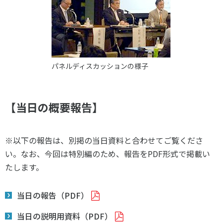
各教育機関との連携
© 2020 SASAK
スポーツ振興団体との連携
【動画】スポーツでアクティブなまちづくり
パネルディスカッションの様子
知る学ぶ
【当日の概要報告】
SPORT POLICY INCUBATOR ―スポーツ政策の『卵』 ―
Sport Topics
スポーツ 歴史の検証
※以下の報告は、別掲の当日資料と合わせてご覧くださ
スポーツ辞典
い。なお、今回は特別編のため、報告をPDF形式で掲載い
たします。
SSF BOOKS
当日の報告（PDF）
当日の説明用資料（PDF）