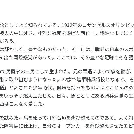
ツ白書
政策提言
ツによるまちづくり
スポーツ・ガバナンス
公としてよく知られている。1932年のロサンゼルスオリンピ
スポーツ
戦火の中に赴き、壮烈な戦死を遂げた西竹一。残酷なまでにく
社会づくり
だろう。
アクティブシティ
は輝かしく、豊かなものだった。そこには、戦前の日本のスポ
自治体との連携
ん出た国際感覚があった。ここでは、その豊かな足跡こそを語
各教育機関との連携
スポーツ振興団体との連携
・麻布で男爵家の三男として生まれた。兄の早逝によって家を継ぎ
セミナー
機関との連携
SPORT POLICY I
術に取り組むようになった。22歳で陸軍騎兵将校となると、
【動画】スポーツでアクティブなま
スポーツ政策の『卵
チャレンジデー
僧」と評された少年時代。興味を持ったものにはとことんのめ
】スポーツでアクティブ
スポーツアカデミー
をいっそう燃え立たせた。日々、馬とともにある騎兵連隊の生
づくり
スポーツ 歴史の検
西はこよなく愛した。
SSF BOOKS
を試みた。馬を駆って柵や石垣を跳び越えるのである。よく知
た障害馬に仕上げ、自分のオープンカーを跳び越えさせたエピ