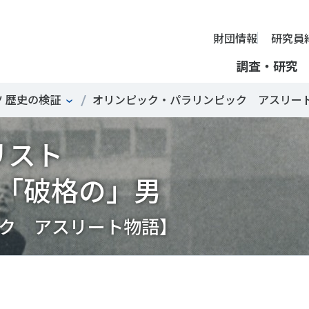
財団情報
研究員
調査・研究
 歴史の検証
オリンピック・パラリンピック アスリー
財団情報
リスト
ミッション
ーツライフ・データ
部活動の実態と地域展開・地域
アクティブシティ
国際機関との連携
スポーツ・ガバナンス
スポーツ 歴史の検証
し、スポー
国際機関や
理事長挨拶
ーツ白書
自治体との連携
諸外国のスポーツ政策
スポーツボランティア
SPORT POLICY INCUB
決につなが
の発表など
＃部活動
＃アクティブなまちづくり
＃日本人の身体活動と健
提言
ーツ時事問題
各教育機関との連携
諸外国のスポーツ事情
スポーツ政策・予算
ーツ政策の『卵』―
組織
「破格の」男
、研究、情
ものスポーツ
RT TOPICS
スポーツ振興団体との連携
SSF研究員による国際情報コラム
健康とスポーツ
SSF BOOKS
沿革
別とダイバーシティ
者スポーツ
者のスポーツの日常化
セミナー
その他
広報・出版
採用情報
ーツによるまちづくり
がささえやすい子どものスポー
【動画】スポーツでアクティブなまちづくり
調査一覧
投票・クイズ
ク アスリート物語】
情報公開
環境づくり
チャレンジデー30年の取り組み
新型コロナウイルスとス
アクセス
ーツ辞典
SSF Guidebook
調査・研究