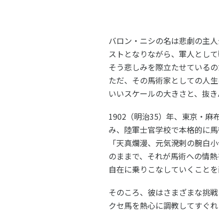
スポーツライフ・データ
スポー
障害者スポーツ
スポー
バロン・ニシの名は悲劇の主人
スポーツ政策・予算
健康と
ストとなりながら、軍人として
そう悲しみを際立たせているの
ただ、その馬術家としての人生
社会づくり
いいスケールの大きさと、抜き
1902（明治35）年、東京
自治体との連携
各教育
み、陸軍士官学校で本格的に馬
「天真爛漫、元気溌剌の腕白小
スポーツ振興団体との連携
【動画
のままで、それが馬術への情熱
なまち
自在に乗りこなしていくことを
そのころ、彼はさまざまな挑戦
クセ馬を熱心に調教してすぐれ