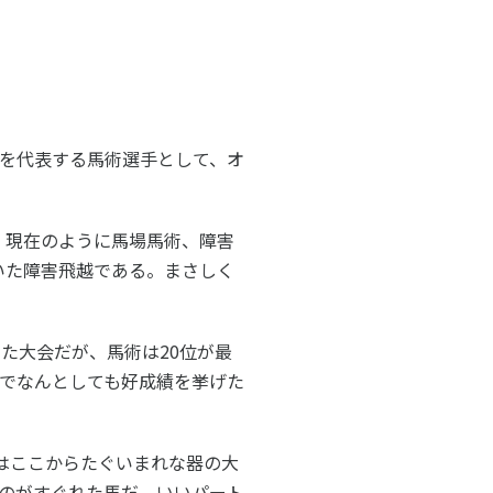
ルメディア運営方針
本を代表する馬術選手として、オ
は、現在のように馬場馬術、障害
いた障害飛越である。まさしく
た大会だが、馬術は20位が最
スでなんとしても好成績を挙げた
はここからたぐいまれな器の大
のがすぐれた馬だ。いいパート