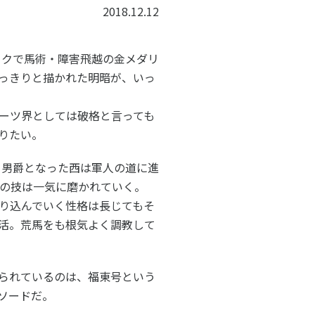
子どものスポーツ
2018.12.12
スポーツボランティア
ックで馬術・障害飛越の金メダリ
っきりと描かれた明暗が、いっ
国際情報
国際機関との連携
ーツ界としては破格と言っても
諸外国のスポーツ政策
知る学ぶ
りたい。
諸外国のスポーツ情報（イギリス）
諸外国のスポーツ情報（ドイツ）
、男爵となった西は軍人の道に進
諸外国のスポーツ情報（アメリカ）
NCUBATOR ―
Sport Topics
その技は一気に磨かれていく。
ちづくり
諸外国のスポーツ情報（カナダ）
』 ―
諸外国のスポーツ情報（ブラジル）
り込んでいく性格は長じてもそ
諸外国のスポーツ情報（オーストラリア
活。荒馬をも根気よく調教して
証
スポーツ辞典
SSF研究員による国際情報
られているのは、福東号という
ソードだ。