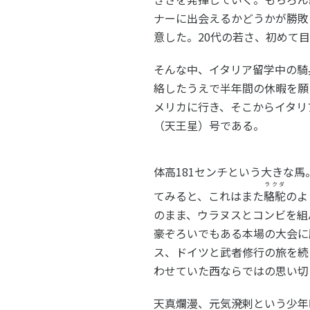
ナーに出会えるかどうかが勝敗
意した。20代の若さ、初めて
そんな中、イタリア留学中の騎
絡したうえで半年間の休暇を願
メリカに行き、そこからイタリ
（天王星）号である。
体高181センチという大きな
ラクダ
てみると、これはまた
駱駝
のよ
のまま、ウラヌスとコンビを組
豪ぞろいでもある本場の大会に
ス、ドイツと武者修行の旅を続
わせていた西ならではの思い切
天真爛漫、元気溌剌という少年