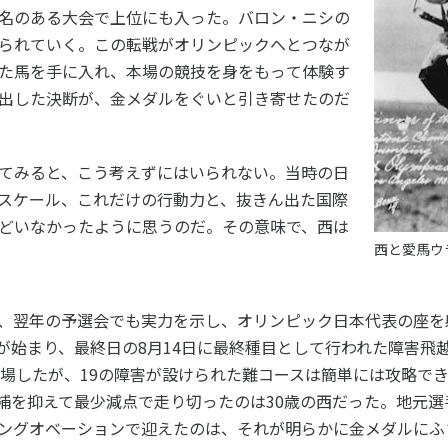
名のある大会で上位にも入った。バロン・ニシの
られていく。この転戦がオリンピックへとつなが
た馬を手に入れ、本場の競技を身をもって体験す
出した決断が、金メダルをぐいと引き寄せたのだ
てみると、こう考えずにはいられない。当時の日
スケール、これだけの行動力と、抜きん出た国際
どいなかったように思うのだ。その意味で、西は
西と愛馬ウ
、翌年の予選会でも実力を示し、オリンピック日本代表の座を
会が始まり、最終日の8月14日に最終種目として行われた障害
出場したが、19の障害が設けられた難コースは簡単には攻略で
補を抑えて最少減点で走り切ったのは30歳の西だった。地元選
ングオベーションで迎えたのは、それが明らかに金メダルにふ