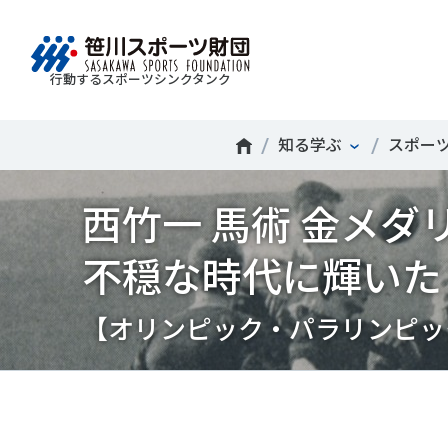
行動するスポーツシンクタンク
財団情報
研究員紹介
調査・研究
社会づくり
国際情報
知る学ぶ
知る学ぶ
スポーツ
Search
About
Researcher
Think Tank
Do Tank
International information
Knowledge
西竹一 馬術 金メダ
スポ
運動
Mission＆Visionの達成に向けさまざまな
自治体・スポーツ組織・企業・教育機関等と連携
「スポーツ・フォー・オール」の理念を共有する
日本のスポーツ政策についての論考、部
スポ
移行
研究調査活動を行います。客観的な分
ツ推進計画の策定やスポーツ振興、地域課題の解
日本国外の組織との連携、国際会議での研究成果
活動やこどもの運動実施率などのスポー
＃誰が子どものスポーツをささえるのか
政策
スポ
不穏な時代に輝いた
析・研究に基づく実現性のある政策提言
る取り組みを共同で実践しています。
を行います。また、諸外国のスポーツ政策の比較
ツ界の諸問題に関するコラム、スポーツ
子ど
SPO
につなげています。
報収集に積極的に取り組んでいます。
史に残る貴重な証言など、様々な読み物
＃競技人口
＃高齢者スポーツ
＃差
障害
障害
コンテンツを作成し、スポーツの果たす
スポ
誰も
【オリンピック・パラリンピッ
ツの
べき役割を考察しています。
スポ
Tweet
シェア