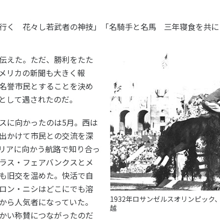
行く 花々し若武者の神技」「名騎手と名馬 三年寝食を共に
伝えた。ただ、勝利をたた
メリカの新聞も大きく報
名誉市民とすることを決め
として遇されたのだ。
スに向かったのは5月。西は
出かけて市民との交流を深
リアに向かう航路で知り合っ
ラス・フェアバンクスとメ
も旧交を温めた。快活で自
ロン・ニシはどこにでも溶
1932年ロサンゼルスオリンピッ
から人気者になっていた。
越
かい称賛につながったのだ