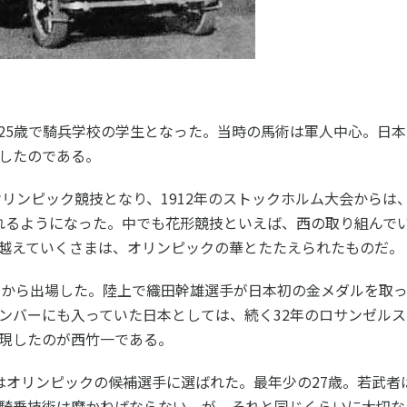
個人情報保護方針
ソーシャ
25歳で騎兵学校の学生となった。当時の馬術は軍人中心。日
したのである。
オリンピック競技となり、1912年のストックホルム大会から
れるようになった。中でも花形競技といえば、西の取り組んで
越えていくさまは、オリンピックの華とたたえられたものだ。
ダムから出場した。陸上で織田幹雄選手が日本初の金メダルを取っ
ンバーにも入っていた日本としては、続く32年のロサンゼル
現したのが西竹一である。
はオリンピックの候補選手に選ばれた。最年少の27歳。若武者
騎乗技術は磨かねばならない。が、それと同じくらいに大切な