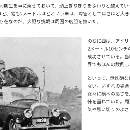
同期生を車に乗せておいて、頭上ぎりぎりをふわりと越えてい
ほど、幅も2メートルほどという車は、障害としてはさほど大
ニュース
存在なのだ。大胆な挑戦は周囲の度胆を抜いた。
お問い合わせ・お申し込み
のちに西は、アイリ
2メートル10セン
成功させている。当
界でもほんの数例し
といって、無鉄砲な
ない。いずれの場合
メールマガジン
徐々に横木の高さを
「SSFニュース」
会員登録
練を重ねていた。周
気や思い切りのよさ