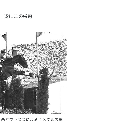
 遂にこの栄冠」
ク、西とウラヌスによる金メダルの飛