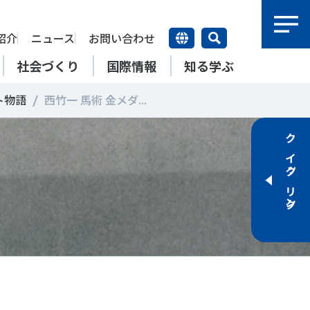
紹介
ニュース
お問い合わせ
社会づくり
国際情報
知る学ぶ
ト物語
西竹一 馬術 金メダ...
研究員紹介
研究員
クイックリンク
【動画】スポーツでアクティブ
SSFとできること
アクティブチャレンジ
SSFの英語版WEBサイト
上席特別研究員
ATOR―スポ
自治体／行政機関の方へ
なまちづくり
康寿命
＃障害者スポーツ
＃スポーツ基本計画
特別研究員
SSFとできること
スポーツ・ライフデータ
SSFとできること
新たな地域スポーツプラットフォーム
自治体／行政機関の方へ
研究機関／競技団体の方へ
RSMO 地域スポーツ運営組織
運動部活動の実態と地域展開・
SSFとできること
ポーツ
SSFとできること
運動部活動の実態と地域展開・
地域移行
研究機関／競技団体の方へ
学生／大学生の方へ
地域移行
新たな地域スポーツプラットフォーム
SSFとできること
RSMO 地域スポーツ運営組織
学生／大学生の方へ