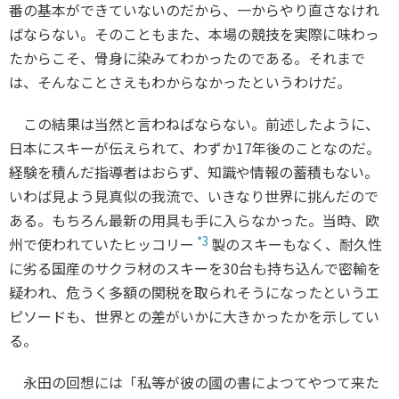
番の基本ができていないのだから、一からやり直さなけれ
ばならない。そのこともまた、本場の競技を実際に味わっ
たからこそ、骨身に染みてわかったのである。それまで
は、そんなことさえもわからなかったというわけだ。
この結果は当然と言わねばならない。前述したように、
日本にスキーが伝えられて、わずか
17
年後のことなのだ。
経験を積んだ指導者はおらず、知識や情報の蓄積もない。
いわば見よう見真似の我流で、いきなり世界に挑んだので
ある。もちろん最新の用具も手に入らなかった。当時、欧
*3
州で使われていたヒッコリー
製のスキーもなく、耐久性
に劣る国産のサクラ材のスキーを
30
台も持ち込んで密輸を
疑われ、危うく多額の関税を取られそうになったというエ
ピソードも、世界との差がいかに大きかったかを示してい
る。
永田の回想には「私等が彼の國の書によつてやつて来た