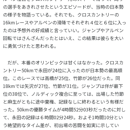
の選手をあきれさせたというエピソードが、当時の日本勢
の様子を物語っている。それでも、クロスカントリーの
16km
レースやアルペンの滑降でそれぞれ４位と６位に入っ
たのは予想外の好成績と言っていい。ジャンプやアルペン
回転ではさんざんだったとはいえ、この結果は彼らを大い
に勇気づけたと思われる。
だが、本番のオリンピックは甘くはなかった。クロスカ
ントリー
50km
で永田が
24
位に入ったのが日本勢の最高順
位。このレースでは高橋が
25
位、竹節が
26
位だった。同
18km
では矢沢が
27
位、竹節が
31
位。ジャンプは伴が最下
位の
38
位で、ノルディック複合に至っては、出場した竹節
と麻生がともに途中棄権、記録なしに終わるという有様だ
った。
50km
の優勝タイムが
4
時間
52
分
03
秒だったのに対し
て、永田の記録は６時間
02
分
24
秒。およそ
1
時間
10
分とい
う絶望的なタイム差が、初出場の苦闘を如実に示してい