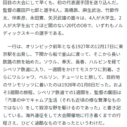
回目の大会にして早くも、初の代表選手団を送り込んだ。
監督の廣田戸七郎と選手
6
人。高橋昴、麻生武治、竹節作
太、伴素彦、永田實、矢沢武雄の面々は、
4
人が大学生、
2
人が大学を出てさほど間のない
20
代の
OB
で、いずれもノル
ディックスキーの選手である。
一行は、オリンピック前年となる
1927
年の
12
月
17
日に東
京駅を出発し、下関から船で釜山に渡って、そこから長い
鉄路の旅を始めた。ソウル、奉天、長春、ハルビンを経て
シベリア鉄道に入り、一週間をかけてモスクワに到着。さ
らにワルシャワ、ベルリン、チューリヒと旅して、目的地
のサンモリッツに着いたのは
1928
年の
1
月
8
日だった。およ
そ
3
週間の旅程。シベリア鉄道での
1
週間を、監督の廣田は
「汽車の中でキャムプ生活（それも近頃の様な贅澤なもの
ではない）をして寂涼な野を駆けるのであった」と書き記
している。海外遠征をして大会開催地に行き着くまでの行
程さえ、ひどく過酷なものであったというわけだ。