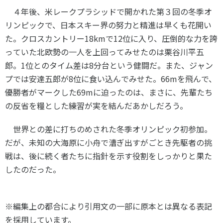
４年後、米レークプラシッドで開かれた第３回の冬季オ
リンピックで、日本スキー界の努力と精進は早くも花開い
た。クロスカントリー
18km
で
12
位に入り、圧倒的な力を誇
っていた北欧勢の一人を上回ってみせたのは栗谷川平五
郎。
1
位とのタイム差は
8
分台という健闘だ。また、ジャン
プでは安達五郎が
8
位に食い込んでみせた。
66m
を飛んで、
優勝者がマークした
69m
に迫ったのは、まさに、先輩たち
の反省を糧とした練習が実を結んだあかしだろう。
世界との差に打ちのめされた冬季オリンピック初参加。
だが、未知の大海原に小舟で漕ぎ出すがごとき先駆者の挑
戦は、後に続く者たちに指針を示す役割をしっかりと果た
したのだった。
※編集上の都合により引用文の一部に原本とは異なる表記
を採用しています。