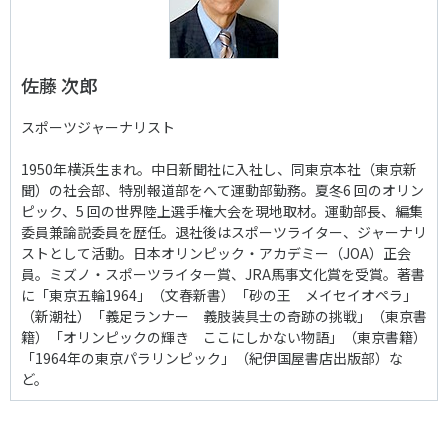
佐藤 次郎
スポーツジャーナリスト
1950年横浜生まれ。中日新聞社に入社し、同東京本社（東京新
聞）の社会部、特別報道部をへて運動部勤務。夏冬6 回のオリン
ピック、5 回の世界陸上選手権大会を現地取材。運動部長、編集
委員兼論説委員を歴任。退社後はスポーツライター、ジャーナリ
ストとして活動。日本オリンピック・アカデミー（JOA）正会
員。ミズノ・スポーツライター賞、JRA馬事文化賞を受賞。著書
に「東京五輪1964」（文春新書）「砂の王 メイセイオペラ」
（新潮社）「義足ランナー 義肢装具士の奇跡の挑戦」（東京書
籍）「オリンピックの輝き ここにしかない物語」（東京書籍）
「1964年の東京パラリンピック」（紀伊国屋書店出版部）な
ど。