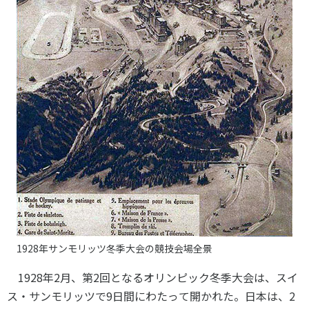
各教育機関との連携
© 2020 SASAK
スポーツ振興団体との連携
【動画】スポーツでアクティブなまちづくり
知る学ぶ
SPORT POLICY INCUBATOR ―スポーツ政策の『卵』 ―
Sport Topics
スポーツ 歴史の検証
スポーツ辞典
SSF BOOKS
1928年サンモリッツ冬季大会の競技会場全景
1928年
2
月、第
2
回となるオリンピック冬季大会は、スイ
ス・サンモリッツで
9
日間にわたって開かれた。日本は、
2