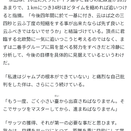
あまりで、１
km
につき
34
秒ほどタイムを縮めれば追いつけ
ると指摘。「今後四年間に於て一基に付き、云はば之の三
四秒と云ふ丁度の短縮をする事が出来たならば先ず良いと
云ふべきではないでせうか」と結論づけている。頂点に君
臨する北欧勢に一気に追いつこうと考えるのではなく、ま
ずは二番手グループに肩を並べる努力をすべきだと冷静に
分析して、今後の目標を具体的に見据えているというわけ
だ。
「私達はジャムプの根本ができていない」と痛烈な自己批
判をした伴は、さらにこう続けている。
だい
「もう一度、ごく小さい
臺
から出直さねばなりません。そ
こでサッツをマスターしてから、進まねばなりません」
「サッツの獲得、それが第一の必要な事だと思ひます。
我々は、目標をサッツにとつて、距離を重に目的にして當