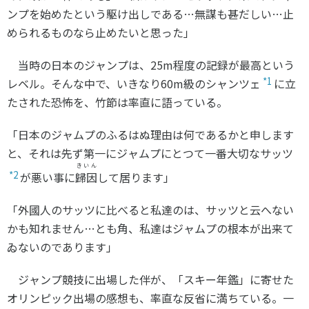
ンプを始めたという駆け出しである…無謀も甚だしい…止
められるものなら止めたいと思った」
当時の日本のジャンプは、
25m
程度の記録が最高という
*1
レベル。そんな中で、いきなり
60m
級のシャンツェ
に立
たされた恐怖を、竹節は率直に語っている。
「日本のジャムプのふるはぬ理由は何であるかと申します
と、それは先ず第一にジャムプにとつて一番大切なサッツ
きいん
*2
が悪い事に
歸因
して居ります」
「外國人のサッツに比べると私達のは、サッツと云へない
かも知れません…とも角、私達はジャムプの根本が出来て
ゐないのであります」
ジャンプ競技に出場した伴が、「スキー年鑑」に寄せた
オリンピック出場の感想も、率直な反省に満ちている。一