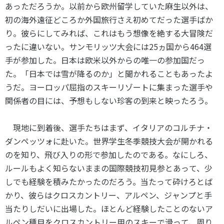
あっただろうか。以前から欧州留学していた麻生以外は、
初の海外遠征どころか外国旅行さえ初めてだった選手ばか
り。彼らにしてみれば、これはもう想像を絶する大冒険だ
ったに違いない。サンモリッツ大会には
25
ヵ国から
464
選
手が参加した。日本は欧米以外からの唯一の参加国だっ
た。「日本では雪が降るのか」と聞かれることもあったよ
うだ。ヨーロッパ屈指のスキーリゾートに集まった選手や
関係者の目には、予想もしない珍客の到来と映ったろう。
現地に到着後、選手たちはまず、イタリアのコルチナ・
ダンペッツォに赴いた。世界学生冬季競技大会が開かれる
のを知り、飛び入りの形で参加したのである。なにしろ、
ルールもよく知らないままの国際競技初見参とあって、少
しでも経験を積みたかったのだろう。当たって砕けろとば
かり、彼らはクロスカントリー、アルペン、ジャンプと手
当たりしだいに出場した。ほとんど経験したことのないア
ルペン種目をクロスカントリー用のスキーで滑って、周り