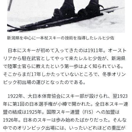
新潟県を中心に一本杖スキーの技術を指導したレルヒ少佐
日本にスキーが初めて入ってきたのは
1911
年。オースト
リアから駐在武官としてやって来たレルヒ少佐が、新潟県
で陸軍士官らに教えたという第一歩はよく知られている。
そこからまだ
17
年しかたっていないところで、冬季オリン
ピック初出場の運びとなったのである。
1922年、大日本体育協会にスキー部が設けられ、翌
1923
年に第
1
回の日本選手権が小樽で開かれた。全日本スキー連
盟の結成は
1925
年。国際スキー連盟（
FIS
）への加盟は
1926
年。日本のスキーは歩み始めたばかりだった。そんな
中でのオリンピック出場には、いったいどれほどの重圧が