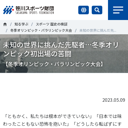
earch
知る学ぶ
スポーツ 歴史の検証
財団情報
冬季オリンピック・パラリンピック大会
未知の世界に挑んだ先...
未知の世界に挑んだ先駆者…冬季オリ
研究員紹介
＃誰が子どものスポーツをささえるのか
＃部活動
ンピック初出場の苦闘
調査・研究
＃アクティブなまちづくり
＃日本人の身体活動と健康寿命
【冬季オリンピック・パラリンピック大会】
社会づくり
＃障害者スポーツ
＃スポーツ基本計画
＃競技人口
Tweet
シェア
＃高齢者スポーツ
＃差別とダイバーシティ
国際情報
2023.05.09
知る学ぶ
調査・研究
「ともかく、私たちは根本ができていない」「日本では味
わったこともない恐怖を抱いた」「どうしたら転ばずにす
ニュース