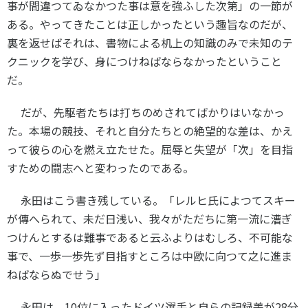
事が間違つてゐなかつた事は意を強ふした次第」の一節が
ある。やってきたことは正しかったという趣旨なのだが、
裏を返せばそれは、書物による机上の知識のみで未知のテ
クニックを学び、身につけねばならなかったということ
だ。
だが、先駆者たちは打ちのめされてばかりはいなかっ
た。本場の競技、それと自分たちとの絶望的な差は、かえ
って彼らの心を燃え立たせた。屈辱と失望が「次」を目指
すための闘志へと変わったのである。
永田はこう書き残している。「レルヒ氏によつてスキー
が傳へられて、未だ日浅い、我々がただちに第一流に漕ぎ
つけんとするは難事であると云ふよりはむしろ、不可能な
事で、一歩一歩先ず目指すところは中歐に向つて之に進ま
ねばならぬでせう」
永田は、
10
位に入ったドイツ選手と自らの記録差が
28
分