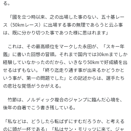
る。
「國を立つ時以来、之の出場した事のない、五十基レー
ス（50kmレース）に出場する事の無理であらうと云ふ事
は、既に分かり切つた事であつた様に思はれます」
これは、その最高順位をマークした永田が、「スキー年
鑑」に書いた回想の冒頭。それまで国内では
30km
までしか
経験していなかったのだから、いきなり
50km
で好成績を出
せるはずもない。「終り迄走り通す事が出来るかどうかと
いう事が、第一の問題でした」との記述からは、選手たち
の悲壮な覚悟がうかがえる。
竹節は、ノルディック複合のジャンプに臨んだ心境を、
後年の自著でこう書き残している。
「私などは、どうしたら転ばずにすむだろうか、と考える
のに頭が一杯である」「私はサン・モリッツに来て、ジャ