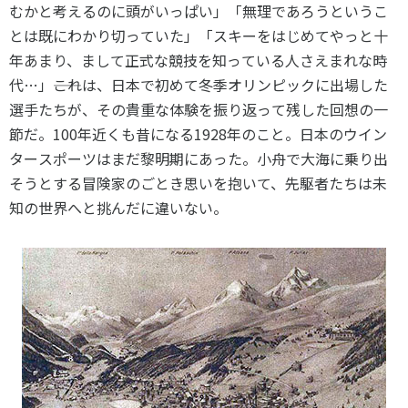
スポーツライフ・データ
むかと考えるのに頭がいっぱい」「無理であろうというこ
とは既にわかり切っていた」「スキーをはじめてやっと十
お問い合わせ・お申し込み
スポーツ白書
年あまり、まして正式な競技を知っている人さえまれな時
政策提言
代…」――これは、日本で初めて冬季オリンピックに出場した
子どものスポーツ
選手たちが、その貴重な体験を振り返って残した回想の一
障害者スポーツ
節だ。
100
年近くも昔になる
1928
年のこと。日本のウイン
スポーツによるまちづくり
タースポーツはまだ黎明期にあった。小舟で大海に乗り出
スポーツ・ガバナンス
そうとする冒険家のごとき思いを抱いて、先駆者たちは未
スポーツボランティア
知の世界へと挑んだに違いない。
メールマガジン
アクセス
「SSFニュース」
スポーツ政策・予算
会員登録
健康とスポーツ
社会づくり
個人情報保護方針
自治体との連携
ソーシャルメディア運営方針