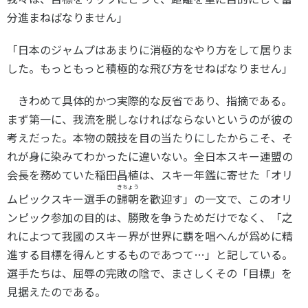
分進まねばなりません」
「日本のジャムプはあまりに消極的なやり方をして居りま
した。もっともっと積極的な飛び方をせねばなりません」
きわめて具体的かつ実際的な反省であり、指摘である。
まず第一に、我流を脱しなければならないというのが彼の
考えだった。本物の競技を目の当たりにしたからこそ、そ
れが身に染みてわかったに違いない。全日本スキー連盟の
会長を務めていた稲田昌植は、スキー年鑑に寄せた「オリ
きちょう
ムピックスキー選手の
歸朝
を歡迎す」の一文で、このオリ
ンピック参加の目的は、勝敗を争うためだけでなく、「之
れによつて我國のスキー界が世界に覇を唱へんが爲めに精
進する目標を得んとするものであつて…」と記している。
選手たちは、屈辱の完敗の陰で、まさしくその「目標」を
見据えたのである。