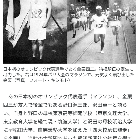
各教育機関との連携
© 2020 SASAK
スポーツ振興団体との連携
【動画】スポーツでアクティブなまちづくり
知る学ぶ
SPORT POLICY INCUBATOR ―スポーツ政策の『卵』 ―
日本初のオリンピック代表選手である金栗四三。箱根駅伝の誕生に
尽力した。右は1924年パリ大会のマラソンで、元気よく飛び出した
Sport Topics
金栗（写真：フォート・キシモト）
スポーツ 歴史の検証
スポーツ辞典
あの日本初のオリンピック代表選手（マラソン）、金栗
四三が友人で後輩でもある野口源三郎、沢田英一と語ら
SSF BOOKS
い、自身と野口の母校東京高等師範学校（東京文理大学、
東京教育大学を経て現・筑波大学）と沢田の母校明治大学
に早稲田大学、慶應義塾大学を加えた「四大校駅伝競走」
を企画し、当時の大新聞であった報知新聞社の後援を得て