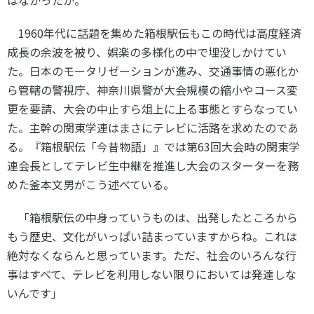
1960
年代に話題を集めた箱根駅伝もこの時代は高度経済
成長の余波を被り、娯楽の多様化の中で埋没しかけてい
た。日本のモータリゼーションが進み、交通事情の悪化か
ら管轄の警視庁、神奈川県警が大会規模の縮小やコース変
更を要請、大会の中止すら俎上に上る事態とすらなってい
た。主幹の関東学連はまさにテレビに活路を求めたのであ
る。『箱根駅伝「今昔物語」』では第
63
回大会時の関東学
連会長としてテレビ生中継を推進し大会のスターターを務
めた釜本文男がこう述べている。
「箱根駅伝の中身っていうものは、出発したところから
もう歴史、文化がいっぱい詰まっていますからね。これは
絶対なくならんと思っています。ただ、社会のいろんな行
事はすべて、テレビを利用しない限りにおいては発達しな
いんです」