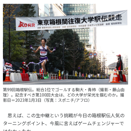
第99回箱根駅伝。総合1位でゴールする駒大・青柿（撮影・藤山由
理）。記念すべき第100回大会は、どの大学が栄光を掴むのか。撮
影日＝2023年1月3日（写真：スポニチ/アフロ）
思えば、この生中継という挑戦が今日の箱根駅伝人気の
ターニングポイント、今風に言えばゲームチェンジャーで
はなかったか。