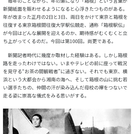
毎年のことながら、年の瀬になり「箱根」という言葉が
スポーツライフ・データ
新聞紙面を賑わせるようになると心浮きたつものがある。
お問い合わせ・お申し込み
スポーツ白書
年が改まった正月の
2
日と
3
日、両日をかけて東京と箱根を
政策提言
往復する東京箱根間往復大学駅伝競走、通称「箱根駅伝」
子どものスポーツ
が今回はどんな展開を迎えるのか、期待感がむくむくと立
障害者スポーツ
ち上がってくるのだ。今回は第
100
回。尚更である。
スポーツによるまちづくり
新聞記者時代に幾度か取材した経験はある。しかし箱根
スポーツ・ガバナンス
路を走ったわけではない。いまやテレビの前に座って戦況
スポーツボランティア
メールマガジン
アクセス
を見守る“お茶の間観戦者”に過ぎない。それでも東京、横
「SSFニュース」
スポーツ政策・予算
浜という大都会から湘南の海へ、そして箱根の山に挑む若
会員登録
健康とスポーツ
い選手たちの、仲間の汗が染み込んだ母校の襷をつないで
走る姿に崇高な儀式をみる思いがする。
社会づくり
個人情報保護方針
自治体との連携
ソーシャルメディア運営方針