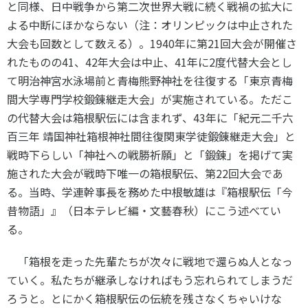
と同様、日中戦争から第二次世界大戦に続く戦禍の拡大に
よる中断にほかならない（注：オリンピックは中止された
大会も回数として数える）。
1940
年に第
21
回大会が開催さ
れたものの
41
、
42
年大会は中止、
41
年に
2
度代替大会とし
て明治神宮水泳場前と青梅熊野神社を往復する「東京青梅
間大学専門学校鍛錬継走大会」が実施されている。ただこ
の代替大会は箱根駅伝には含まれず、
43
年に「紀元二千六
百三年 靖国神社箱根神社間往復関東学徒鍛錬継走大会」と
戦時下らしい「神社への戦勝祈願」と「鍛錬」を掲げて実
施された大会が戦時下唯一の箱根駅伝、第
22
回大会であ
る。当時、学連幹事長を務めた中根敏雄は『箱根駅伝「今
昔物語」』（日本テレビ編・文藝春秋）にこう述べてい
る。
「箱根を走った先輩たちが次々に戦地で還らぬ人となっ
ていく。私たちが継承しなければもう忘れられてしまうだ
ろうと。とにかく箱根駅伝の伝統を残さなくちゃいけな