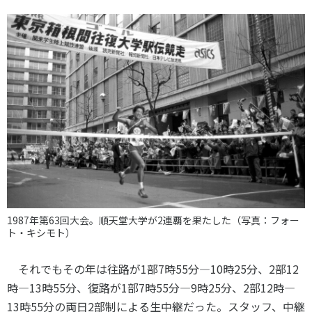
1987年第63回大会。順天堂大学が2連覇を果たした（写真：フォー
ト・キシモト）
それでもその年は往路が
1
部
7
時
55
分―
10
時
25
分、
2
部
12
時—
13
時
55
分、復路が1部
7
時
55
分―
9
時
25
分、
2
部
12
時—
13
時
55
分の両日
2
部制による生中継だった。スタッフ、中継