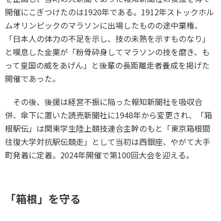
開催にこぎつけたのは
1920
年である。
1912
年ストックホル
ムオリンピックのマラソンに出場したものの途中棄権、
「日本人の体力の不足を示し、技の未熟を示すものなり」
と嘆息した金栗が「粉骨砕身してマラソンの技を磨き、も
って皇国の威をあげん」と後輩の長距離走者養成を掲げた
開催であった。
その後、後援は経営不振に陥った報知新聞社を吸収合
併、傘下に置いた読売新聞社に
1948
年から変更され、「箱
根駅伝」は関東学生陸上競技連合主幹のもと「東京箱根間
往復大学対抗駅伝競走」として当初は西銀座、やがて大手
町発着に定着。
2024
年開催で第
100
回大会を迎える。
「箱根」を守る