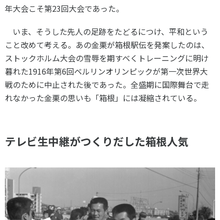
年大会こそ第
23
回大会であった。
いま、そうした先人の足跡をたどるにつけ、平和という
こと改めて考える。あの金栗が箱根駅伝を発案したのは、
ストックホルム大会の雪辱を期すべくトレーニングに明け
暮れた
1916
年第
6
回ベルリンオリンピックが第一次世界大
戦のために中止された後であった。全盛期に国際舞台で走
れなかった金栗の思いも「箱根」には凝縮されている。
テレビ生中継がつくりだした箱根人気