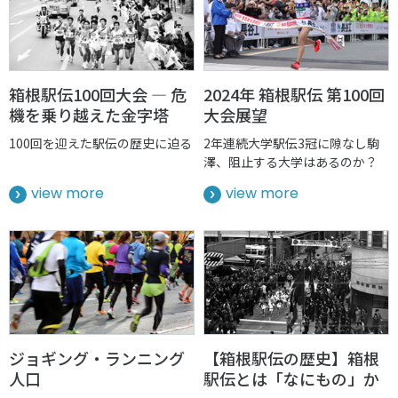
箱根駅伝100回大会 — 危
2024年 箱根駅伝 第100回
機を乗り越えた金字塔
大会展望
100回を迎えた駅伝の歴史に迫る
2年連続大学駅伝3冠に隙なし駒
澤、阻止する大学はあるのか？
view more
view more
ジョギング・ランニング
【箱根駅伝の歴史】箱根
人口
駅伝とは「なにもの」か