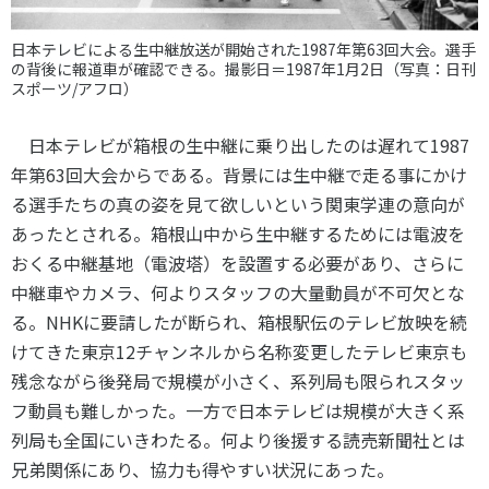
日本テレビによる生中継放送が開始された1987年第63回大会。選手
の背後に報道車が確認できる。撮影日＝1987年1月2日（写真：日刊
スポーツ/アフロ）
日本テレビが箱根の生中継に乗り出したのは遅れて
1987
年第
63
回大会からである。背景には生中継で走る事にかけ
る選手たちの真の姿を見て欲しいという関東学連の意向が
あったとされる。箱根山中から生中継するためには電波を
おくる中継基地（電波塔）を設置する必要があり、さらに
中継車やカメラ、何よりスタッフの大量動員が不可欠とな
る。
NHK
に要請したが断られ、箱根駅伝のテレビ放映を続
けてきた東京
12
チャンネルから名称変更したテレビ東京も
残念ながら後発局で規模が小さく、系列局も限られスタッ
フ動員も難しかった。一方で日本テレビは規模が大きく系
列局も全国にいきわたる。何より後援する読売新聞社とは
兄弟関係にあり、協力も得やすい状況にあった。