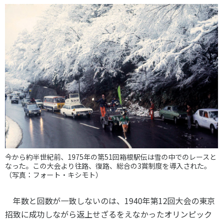
今から約半世紀前、1975年の第51回箱根駅伝は雪の中でのレースと
なった。この大会より往路、復路、総合の3賞制度を導入された。
（写真：フォート・キシモト）
年数と回数が一致しないのは、
1940
年第
12
回大会の東京
招致に成功しながら返上せざるをえなかったオリンピック