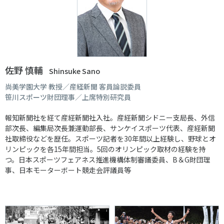
佐野 慎輔
Shinsuke Sano
尚美学園大学 教授／産経新聞 客員論説委員
笹川スポーツ財団理事／上席特別研究員
報知新聞社を経て産経新聞社入社。産経新聞シドニー支局長、外信
部次長、編集局次長兼運動部長、サンケイスポーツ代表、産経新聞
社取締役などを歴任。スポーツ記者を30年間以上経験し、野球とオ
リンピックを各15年間担当。5回のオリンピック取材の経験を持
つ。日本スポーツフェアネス推進機構体制審議委員、B＆G財団理
事、日本モーターボート競走会評議員等