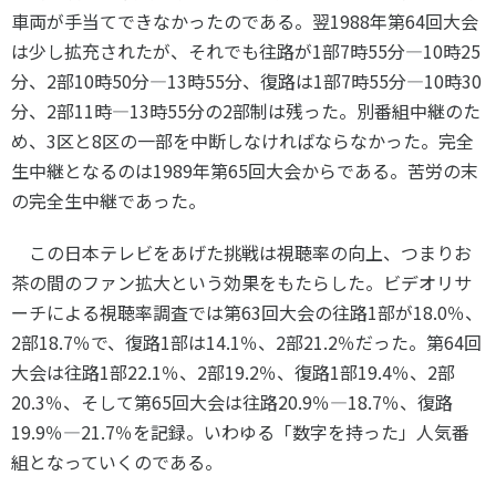
車両が手当てできなかったのである。翌
1988
年第
64
回大会
は少し拡充されたが、それでも往路が
1
部
7
時
55
分―
10
時
25
分、
2
部
10
時
50
分―
13
時
55
分、復路は
1
部
7
時
55
分―
10
時
30
分、
2
部
11
時―
13
時
55
分の
2
部制は残った。別番組中継のた
め、
3
区と
8
区の一部を中断しなければならなかった。完全
生中継となるのは
1989
年第
65
回大会からである。苦労の末
の完全生中継であった。
この日本テレビをあげた挑戦は視聴率の向上、つまりお
茶の間のファン拡大という効果をもたらした。ビデオリサ
ーチによる視聴率調査では第
63
回大会の往路
1
部が
18.0
％、
2
部
18.7
％で、復路
1
部は
14.1
％、
2
部
21.2
％だった。第
64
回
大会は往路
1
部
22.1
％、
2
部
19.2
％、復路
1
部
19.4
％、
2
部
20.3
％、そして第
65
回大会は往路
20.9
％—
18.7
％、復路
19.9
％―
21.7
％を記録。いわゆる「数字を持った」人気番
組となっていくのである。