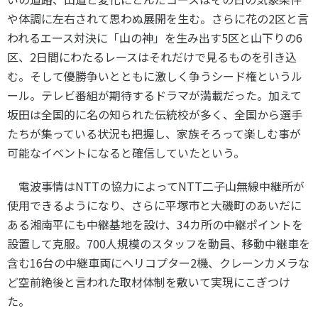
や体調に左右されて思わぬ展開を生む。さらに花の
2
区と言
われるエース対決に「山の神」を生み出す
5
区と山下りの6
区、
2
日間にわたるレースはそれだけで見るものを引き込
む。そして優勝争いとともに激しく争うシード権というル
ール。テレビ番組が期待するドラマが満載だった。加えて
坂田は全国的に名の知られた伝統校が多く、全国から選手
たちが集っている状況も把握し、家族そろって楽しむ事が
可能なイベントになると確信していたという。
電波事情は
NTT
の協力によって
NTT
二子山無線中継所が
使用できるようになり、さらに平塚市と大磯町のあいだに
ある湘南平にも中継基地を設け、
34
カ所の中継ポイントを
設置して克服。
700
人規模のスタッフを動員、移動中継車を
含む
16
台の中継車両にヘリコプター
2
機、クレーンカメラな
ど空前絶後と言われた取材体制を敷いて実現にこぎつけ
た。