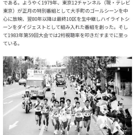
である。ようやく
1979
年、東京
12
チャンネル（現・テレビ
東京）が正月の特別番組として大手町のゴールシーンを中
心に放映、翌
80
年以降は最終
10
区を生中継しハイライトシ
ーンをダイジェストとして組み入れた番組を創った。そし
て
1983
年第
59
回大会では
2
桁視聴率を叩きだすまでに至っ
ている。