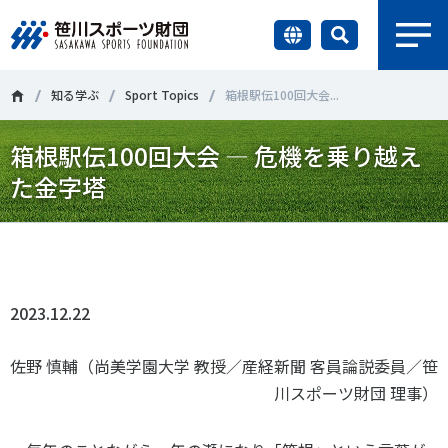
earch
財団情報
知る学ぶ
Sport Topics
箱根駅伝100回大会...
箱根駅伝100回大会 — 危機を乗り越え
研究員紹介
＃誰が子どものスポーツをささえるのか
＃部活動
た金字塔
調査・研究
＃アクティブなまちづくり
＃日本人の身体活動と健康寿命
Tweet
シェア
社会づくり
＃障害者スポーツ
＃スポーツ基本計画
＃競技人口
2023.12.22
＃高齢者スポーツ
＃差別とダイバーシティ
国際情報
佐野 慎輔（尚美学園大学 教授／産経新聞 客員論説委員／笹
知る学ぶ
川スポーツ財団 理事）
調査・研究
ニュース