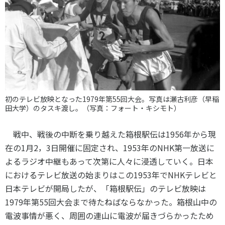
初のテレビ放映となった1979年第55回大会。写真は瀬古利彦（早稲
田大学）のタスキ渡し。（写真：フォート・キシモト）
戦中、戦後の中断を乗り越えた箱根駅伝は
1956
年から現
在の
1
月2，3日開催に固定され、
1953
年の
NHK
第一放送に
よるラジオ中継もあって次第に人々に浸透していく。日本
におけるテレビ放送の始まりはこの
1953
年で
NHK
テレビと
日本テレビが開局したが、「箱根駅伝」のテレビ放映は
1979
年第
55
回大会まで待たねばならなかった。箱根山中の
電波事情が悪く、周囲の連山に電波が届きづらかったため