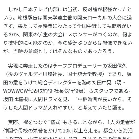
しかし日本テレビ内部には当初、反対論が根強かったと
いう。箱根駅伝は関東学連主催の関東ローカルの大会に過
ぎず、果たして長時間にわたって全国中継して視聴者がい
るのか、関東の学生の大会にスポンサーがつくのか、何よ
り技術的に可能なのか、今の盛況ぶりからは想像できない
が、当時の意識としてはそんなものであったろう。
実現に奔走したのはチーフプロデューサーの坂田信久
（後のヴェルディ川崎社長、国士舘大学教授）であり、坂
田の意をうけて総合ディレクターを務めた田中晃（現・
WOWWOW
代表取締役 社長執行役員）らスタッフである。
坂田は箱根に人間ドラマを見、「中継時間が長いから、そ
うした人間ドラマが入れやすい」と考えていたと語る。
実際、襷をつなぐ“儀式”もさることながら、
1
人の走者が
仲間や母校の栄誉をかけて
20
㎞以上を走る。都会から海沿
いの道路、山道と変化にとんだコースはその日の気象条件