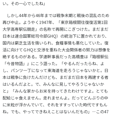
い。その一心でしたね」
しかし
44
年から
46
年までは戦争末期と戦後の混乱のため
再び中止。ようやく
1947
年、「東京箱根間往復復活第
1
回
大学高専駅伝競走」の名称で再開にこぎつけた。まだまだ
日本は連合国軍総司令部
GHQ
）の統治下に置かれており、
国内は窮乏生活を強いられ、食糧事情も悪化していた。復
活に向けてＧ
HQ
と交渉を重ねた大会関係者の努力は想像を
絶するものがある。学連幹事長だった高橋豊は『箱根駅伝
「今昔物語」』にこう語った。「やるんだったらね、よ
し、パンツ一丁になって東海道を走ろうじゃないかと。日
本は戦争に負けたんだけども、まだまだ日本を再建する者
はいるんだよと。で、みんなに見してやろうじゃないか
と」「みんな家からお米を持ってきたわけですよ。とても
配給じゃ食えません。走れませんよ。だってどんぶりの中
に米粒が浮かんでいて、それをすすっていた時代ですもん
ね。でも、やってできねえことはないんだもの」―この
47