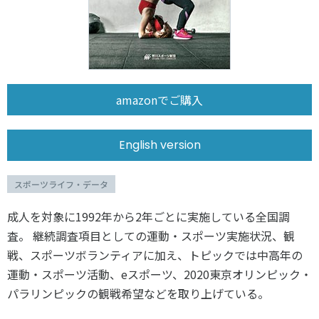
スポーツライフ・データ
お問い合わせ・お申し込み
スポーツ白書
政策提言
子どものスポーツ
障害者スポーツ
amazonでご購入
スポーツによるまちづくり
スポーツ・ガバナンス
English version
スポーツボランティア
メールマガジン
アクセス
「SSFニュース」
スポーツ政策・予算
スポーツライフ・データ
会員登録
健康とスポーツ
成人を対象に1992年から2年ごとに実施している全国調
査。 継続調査項目としての運動・スポーツ実施状況、観
戦、スポーツボランティアに加え、トピックでは中高年の
社会づくり
運動・スポーツ活動、eスポーツ、2020東京オリンピック・
個人情報保護方針
パラリンピックの観戦希望などを取り上げている。
自治体との連携
ソーシャルメディア運営方針