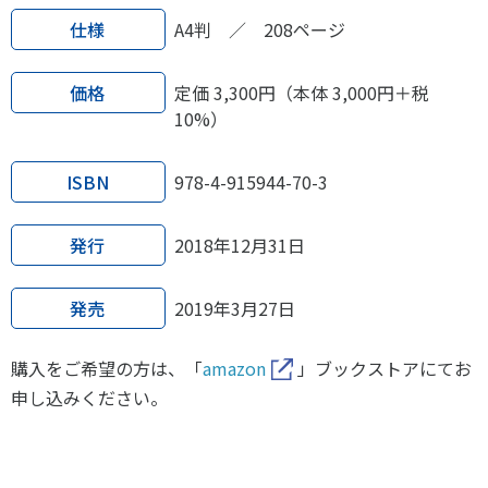
各教育機関との連携
仕様
A4判 ／ 208ページ
© 2020 SASAK
スポーツ振興団体との連携
【動画】スポーツでアクティブなまちづくり
価格
定価 3,300円（本体 3,000円＋税
10%）
知る学ぶ
ISBN
978-4-915944-70-3
SPORT POLICY INCUBATOR ―スポーツ政策の『卵』 ―
発行
2018年12月31日
Sport Topics
スポーツ 歴史の検証
発売
2019年3月27日
スポーツ辞典
購入をご希望の方は、「
amazon
」ブックストアにてお
SSF BOOKS
申し込みください。