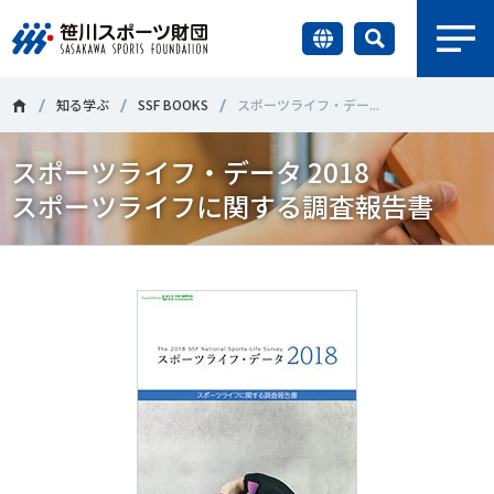
earch
財団情報
知る学ぶ
SSF BOOKS
スポーツライフ・デー...
スポーツライフ・データ 2018
研究員紹介
＃誰が子どものスポーツをささえるのか
＃部活動
スポーツライフに関する調査報告書
調査・研究
＃アクティブなまちづくり
＃日本人の身体活動と健康寿命
社会づくり
＃障害者スポーツ
＃スポーツ基本計画
＃競技人口
＃高齢者スポーツ
＃差別とダイバーシティ
国際情報
知る学ぶ
調査・研究
ニュース