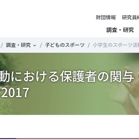
財団情報
研究員
調査・研究
調査・研究
子どものスポーツ
小学生のスポーツ活動.
財団情報
ミッション
ーツライフ・データ
部活動の実態と地域展開・地域
アクティブシティ
国際機関との連携
スポーツ・ガバナンス
スポーツ 歴史の検証
し、スポー
国際機関や
動における保護者の関与
理事長挨拶
ーツ白書
自治体との連携
諸外国のスポーツ政策
スポーツボランティア
SPORT POLICY INCUB
決につなが
の発表など
＃部活動
＃アクティブなまちづくり
＃日本人の身体活動と健
提言
ーツ時事問題
各教育機関との連携
諸外国のスポーツ事情
スポーツ政策・予算
ーツ政策の『卵』―
組織
、研究、情
ものスポーツ
RT TOPICS
スポーツ振興団体との連携
SSF研究員による国際情報コラム
健康とスポーツ
SSF BOOKS
017
沿革
別とダイバーシティ
者スポーツ
者のスポーツの日常化
セミナー
その他
広報・出版
採用情報
ーツによるまちづくり
がささえやすい子どものスポー
【動画】スポーツでアクティブなまちづくり
調査一覧
投票・クイズ
情報公開
環境づくり
チャレンジデー30年の取り組み
新型コロナウイルスとス
アクセス
ーツ辞典
SSF Guidebook
調査・研究