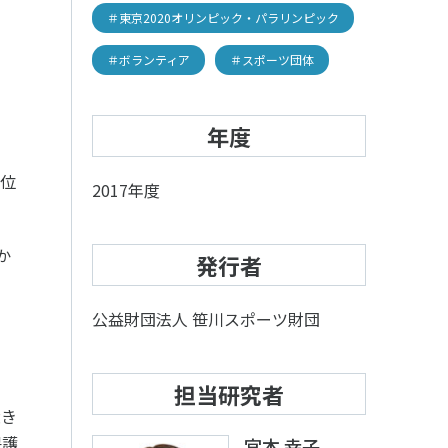
＃東京2020オリンピック・パラリンピック
＃ボランティア
＃スポーツ団体
年度
上位
2017年度
か
発行者
アクセス
お問い合わせ
公益財団法人 笹川スポーツ財団
担当研究者
大き
保護
宮本 幸子