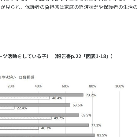
個人情報保護方針
ソーシャ
差が見られ、保護者の負担感は家庭の経済状況や保護者の生活
ツ活動をしている子）（報告書p.22「図表1-18」）