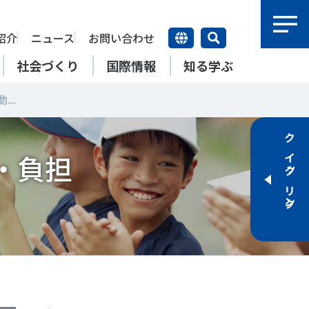
紹介
ニュース
お問い合わせ
社会づくり
国際情報
知る学ぶ
..
研究員紹介
研究員
クイックリンク
【動画】スポーツでアクティブ
SSFとできること
・負担
アクティブチャレンジ
SSFの英語版WEBサイト
上席特別研究員
ATOR―スポ
自治体／行政機関の方へ
なまちづくり
康寿命
＃障害者スポーツ
＃スポーツ基本計画
特別研究員
SSFとできること
スポーツ・ライフデータ
SSFとできること
新たな地域スポーツプラットフォーム
自治体／行政機関の方へ
研究機関／競技団体の方へ
RSMO 地域スポーツ運営組織
運動部活動の実態と地域展開・
SSFとできること
ポーツ
SSFとできること
運動部活動の実態と地域展開・
地域移行
研究機関／競技団体の方へ
学生／大学生の方へ
地域移行
新たな地域スポーツプラットフォーム
SSFとできること
RSMO 地域スポーツ運営組織
学生／大学生の方へ