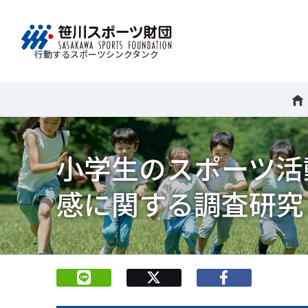
行動するスポーツシンクタンク
財団情報
研究員紹介
調査・研究
社会づくり
国際情報
知る学ぶ
Search
About
Researcher
Think Tank
Do Tank
International information
Knowledge
スポ
運動
Mission＆Visionの達成に向けさまざまな
自治体・スポーツ組織・企業・教育機関等と連携
「スポーツ・フォー・オール」の理念を共有する
日本のスポーツ政策についての論考、部
小学生のスポーツ活
スポ
移行
研究調査活動を行います。客観的な分
ツ推進計画の策定やスポーツ振興、地域課題の解
日本国外の組織との連携、国際会議での研究成果
活動やこどもの運動実施率などのスポー
＃誰が子どものスポーツをささえるのか
政策
スポ
析・研究に基づく実現性のある政策提言
る取り組みを共同で実践しています。
を行います。また、諸外国のスポーツ政策の比較
ツ界の諸問題に関するコラム、スポーツ
子ど
SPO
感に関する調査研究 2
につなげています。
報収集に積極的に取り組んでいます。
史に残る貴重な証言など、様々な読み物
＃競技人口
＃高齢者スポーツ
＃差
障害
障害
コンテンツを作成し、スポーツの果たす
スポ
誰も
ツの
べき役割を考察しています。
スポ