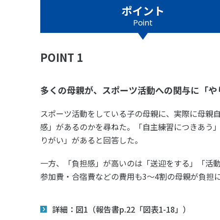
スポーツライフ・データ
スポー
ポイント
障害者スポーツ
スポー
Point
スポーツ政策・予算
健康と
POINT 1
多くの母親が、スポーツ活動への関与に「や
社会づくり
スポーツ活動をしている子の母親に、実際に母親
自治体との連携
各教育
感」があるのかを尋ねた。「自主練習につきあう」
りがい」があると回答した。
スポーツ振興団体との連携
【動画
なまち
一方、「負担感」が高いのは「送迎をする」「活動
参加費・合宿費などの費用も3～4割の母親が負担
詳細：図1（報告書p.22「図表1-18」）