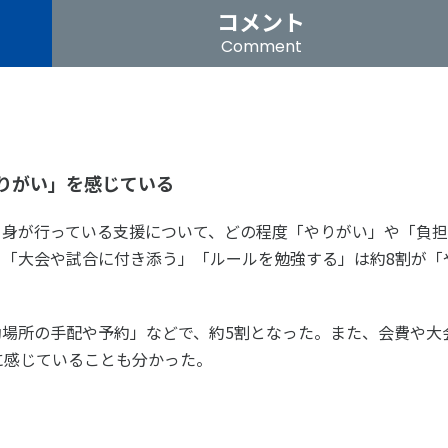
ツ白書
政策提言
コメント
ツによるまちづくり
スポーツ・ガバナンス
Comment
スポーツ
社会づくり
アクティブシティ
自治体との連携
りがい」を感じている
各教育機関との連携
スポーツ振興団体との連携
自身が行っている支援について、どの程度「やりがい」や「負担
セミナー
機関との連携
SPORT POLICY I
「大会や試合に付き添う」「ルールを勉強する」は約8割が「
【動画】スポーツでアクティブなま
スポーツ政策の『卵
チャレンジデー
】スポーツでアクティブ
スポーツアカデミー
づくり
スポーツ 歴史の検
場所の手配や予約」などで、約5割となった。また、会費や大
に感じていることも分かった。
SSF BOOKS