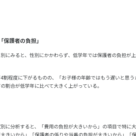
ニュース
お問い合わせ・お申し込み
「保護者の負担」
年別にみると、性別にかかわらず、低学年では保護者の負担が
4割程度に下がるものの、「お子様の年齢ではもう遅いと思う
どの割合が低学年に比べて大きく上がっている。
メールマガジン
「SSFニュース」
会員登録
収別に分析すると、「費用の負担が大きいから」の項目で特に
が大きいから」「保護者の係りや当番の負担が大きいから」「