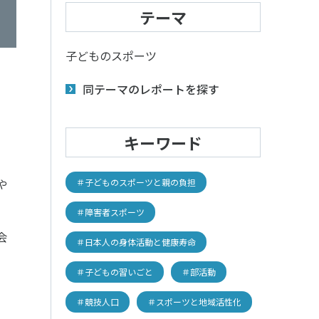
子どものスポーツ
テーマ
スポーツボランティア
子どものスポーツ
国際情報
同テーマのレポートを探す
国際機関との連携
諸外国のスポーツ政策
知る学ぶ
諸外国のスポーツ情報（イギリス）
キーワード
諸外国のスポーツ情報（ドイツ）
諸外国のスポーツ情報（アメリカ）
NCUBATOR ―
Sport Topics
や
＃子どものスポーツと親の負担
ちづくり
諸外国のスポーツ情報（カナダ）
』 ―
諸外国のスポーツ情報（ブラジル）
＃障害者スポーツ
諸外国のスポーツ情報（オーストラリア
証
スポーツ辞典
会
SSF研究員による国際情報
＃日本人の身体活動と健康寿命
＃子どもの習いごと
＃部活動
＃競技人口
＃スポーツと地域活性化