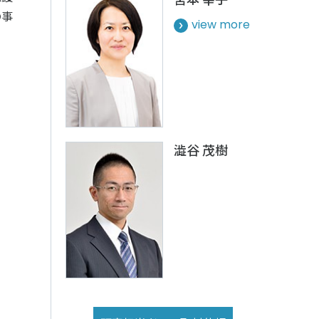
ルメディア運営方針
の事
view more
澁谷 茂樹