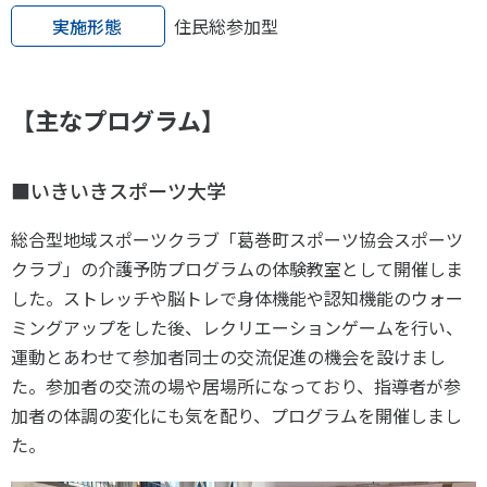
各教育機関との連携
実施形態
住民総参加型
© 2020 SASAK
スポーツ振興団体との連携
【動画】スポーツでアクティブなまちづくり
【主なプログラム】
知る学ぶ
■いきいきスポーツ大学
SPORT POLICY INCUBATOR ―スポーツ政策の『卵』 ―
総合型地域スポーツクラブ「葛巻町スポーツ協会スポーツ
Sport Topics
クラブ」の介護予防プログラムの体験教室として開催しま
した。ストレッチや脳トレで身体機能や認知機能のウォー
スポーツ 歴史の検証
ミングアップをした後、レクリエーションゲームを行い、
スポーツ辞典
運動とあわせて参加者同士の交流促進の機会を設けまし
SSF BOOKS
た。参加者の交流の場や居場所になっており、指導者が参
加者の体調の変化にも気を配り、プログラムを開催しまし
た。