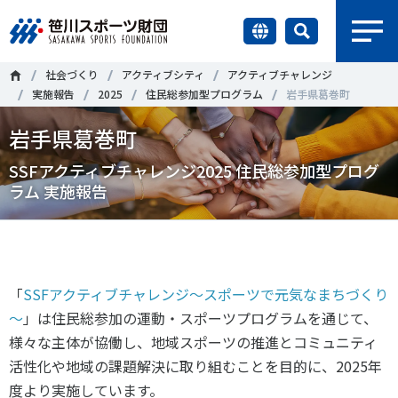
earch
社会づくり
アクティブシティ
アクティブチャレンジ
財団情報
実施報告
2025
住民総参加型プログラム
岩手県葛巻町
岩手県葛巻町
研究員紹介
＃誰が子どものスポーツをささえるのか
＃部活動
SSFアクティブチャレンジ2025 住民総参加型プログ
調査・研究
ラム 実施報告
＃アクティブなまちづくり
＃日本人の身体活動と健康寿命
社会づくり
＃障害者スポーツ
＃スポーツ基本計画
＃競技人口
＃高齢者スポーツ
＃差別とダイバーシティ
国際情報
「
SSF
アクティブチャレンジ～スポーツで元気なまちづくり
～
」は住民総参加の運動・スポーツプログラムを通じて、
知る学ぶ
様々な主体が協働し、地域スポーツの推進とコミュニティ
調査・研究
活性化や地域の課題解決に取り組むことを目的に、
2025
年
ニュース
度より実施しています。