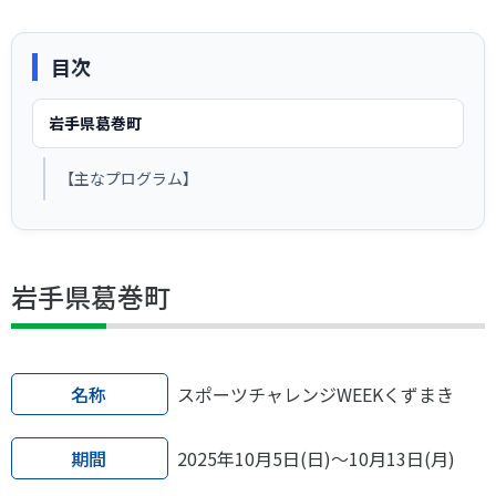
スポーツライフ・データ
お問い合わせ・お申し込み
スポーツ白書
目次
政策提言
子どものスポーツ
岩手県葛巻町
障害者スポーツ
【主なプログラム】
スポーツによるまちづくり
スポーツ・ガバナンス
スポーツボランティア
メールマガジン
アクセス
「SSFニュース」
スポーツ政策・予算
岩手県葛巻町
会員登録
健康とスポーツ
名称
スポーツチャレンジWEEKくずまき
社会づくり
個人情報保護方針
期間
2025年10月5日(日)～10月13日(月)
自治体との連携
ソーシャルメディア運営方針