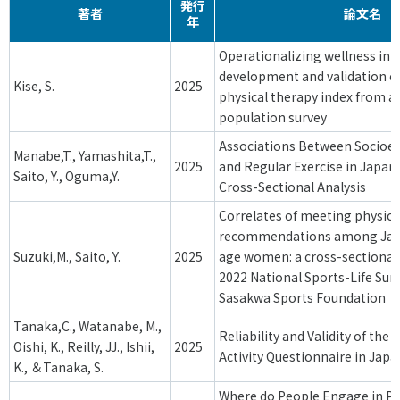
発行
スポーツライフ・データ
著者
論文名
年
お問い合わせ・お申し込み
スポーツ白書
Operationalizing wellness in 
政策提言
development and validation of
Kise, S.
2025
子どものスポーツ
physical therapy index from a
population survey
障害者スポーツ
Associations Between Socioe
スポーツによるまちづくり
Manabe,T., Yamashita,T.,
2025
and Regular Exercise in Japane
スポーツ・ガバナンス
Saito, Y., Oguma,Y.
Cross-Sectional Analysis
スポーツボランティア
メールマガジン
アクセス
Correlates of meeting physical
「SSFニュース」
スポーツ政策・予算
recommendations among Jap
会員登録
健康とスポーツ
Suzuki,M., Saito, Y.
2025
age women: a cross-sectional 
2022 National Sports-Life Surv
Sasakwa Sports Foundation
社会づくり
Tanaka,C., Watanabe, M.,
Reliability and Validity of the
Oishi, K., Reilly, JJ., Ishii,
2025
Activity Questionnaire in Jap
個人情報保護方針
K., ＆Tanaka, S.
自治体との連携
ソーシャルメディア運営方針
Where do People Engage in Phy