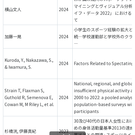
マイニングとヴィジュアル分析: 
横山文人
2024
イフ・データ 2022」 におけ
て
小学生のスポーツ経験の拡大と
加藤一晃
2024
続―学校運動部と学校外のクラ
―
Kuroda, Y., Nakazawa, S.,
2024
Factors Related to Spectating
& Iwamura, S.
National, regional, and global
Strain T, Flaxman S,
insufficient physical activity
Guthold R, Semenova E,
2024
2000 to 2022: a pooled analysi
Cowan M, M Riley L, et al.
population-based surveys wit
participants
30及び40代の日本人女性にお
めの身体活動量基準2013の達成
杉橋洸, 伊藤真紀
2023
業状況との関連 : スポーツライフ