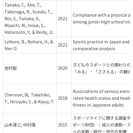
Tanaka, C,. Abe, T.,
Takenaga, R., Suzuki, T.,
Compliance with a physical act
Noi, S., Tanaka, A.,
2021
among junior high school stu
Miyachi, M., Inoue, S.,
Hatamoto, Y., & Reilly, JJ.
Lefevre, B., Nohara, H., &
Sports practice in Japan and F
2021
Nier O.
comparative analysis
子どものスポーツとの関わりの
岩村聡
2020
「みる」・「ささえる」 の観点
Associations of various exercis
Zhennan, W,. Takehiko,
2018
rated health status and health
T., Hiroyuki, S., & Kiyoji, T.
fitness in Japanese adults
スポーツライフに関する調査平成
山本達三, 中村隆
2015
ポーツ財団）：成人の運動・ス
への年齢・時代・世代の影響