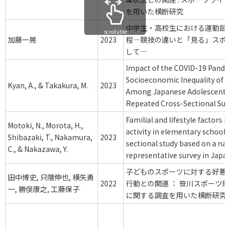
を用いた横断研究
中学生・高校生における運動部
scrollable
加藤一晃
2023
程―競技の違いと「見る」スポ
して―
Impact of the COVID-19 Pande
Socioeconomic Inequality of 
Kyan, A., & Takakura, M.
2023
Among Japanese Adolescents: 
Repeated Cross-Sectional Sur
Familial and lifestyle factors r
Motoki, N., Morota, H.,
activity in elementary school 
Shibazaki, T., Nakamura,
2023
sectional study based on a nat
C., & Nakazawa, Y.
representative survey in Japa
子どものスポーツに対する好悪
田中博史, 只隈伸也, 横矢勇
2022
行動との関連 ： 笹川スポーツ
一, 勝俣康之, 工藤保子
に関する調査を用いた横断研究