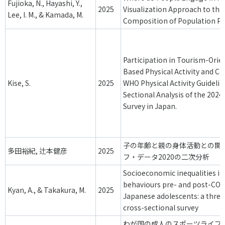
Fujioka, N., Hayashi, Y.,
各教育機関との連携
2025
Visualization Approach to th
© 2020 SASAK
Lee, I. M., & Kamada, M.
Composition of Population Phys
スポーツ振興団体との連携
【動画】スポーツでアクティブなまちづくり
Participation in Tourism-Orie
Based Physical Activity and C
知る学ぶ
Kise, S.
2025
WHO Physical Activity Guidelin
Sectional Analysis of the 2024 
Survey in Japan.
SPORT POLICY INCUBATOR ―スポーツ政策の『卵』 ―
Sport Topics
スポーツ 歴史の検証
子の年齢と親の身体活動との関
多田裕紀, 辻本健彦
2025
スポーツ辞典
フ・データ2020の二次分析
SSF BOOKS
Socioeconomic inequalities in
behaviours pre- and post-CO
Kyan, A., & Takakura, M.
2025
Japanese adolescents: a thre
cross-sectional survey
わが国の成人のスポーツライフ