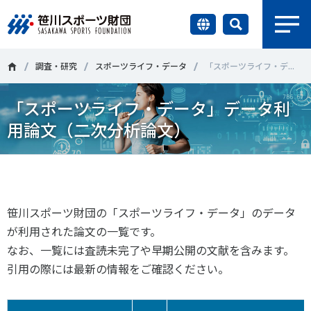
earch
財団情報
調査・研究
スポーツライフ・データ
「スポーツライフ・デ...
「スポーツライフ・データ」データ利
研究員紹介
＃誰が子どものスポーツをささえるのか
＃部活動
用論文（二次分析論文）
調査・研究
＃アクティブなまちづくり
＃日本人の身体活動と健康寿命
社会づくり
＃障害者スポーツ
＃スポーツ基本計画
＃競技人口
笹川スポーツ財団の「スポーツライフ・データ」のデータ
＃高齢者スポーツ
＃差別とダイバーシティ
国際情報
が利用された論文の一覧です。
なお、一覧には査読未完了や早期公開の文献を含みます。
知る学ぶ
引用の際には最新の情報をご確認ください。
調査・研究
ニュース