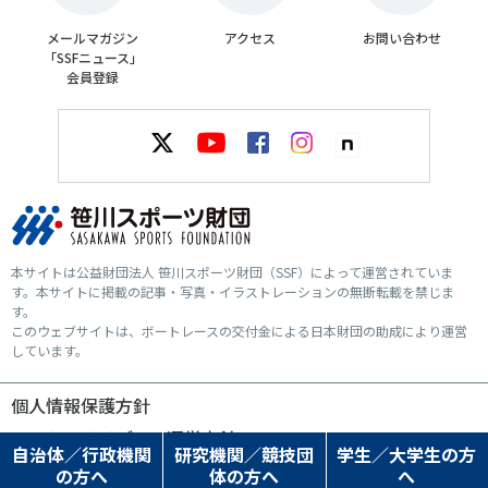
メールマガジン
アクセス
お問い合わせ
「SSFニュース」
会員登録
本サイトは公益財団法人 笹川スポーツ財団（SSF）によって運営されていま
す。本サイトに掲載の記事・写真・イラストレーションの無断転載を禁じま
す。
このウェブサイトは、ボートレースの交付金による日本財団の助成により運営
しています。
個人情報保護方針
ソーシャルメディア運営方針
自治体／行政機関
研究機関／競技団
学生／大学生の方
の方へ
体の方へ
へ
© SASAKAWA SPORTS FOUNDATION