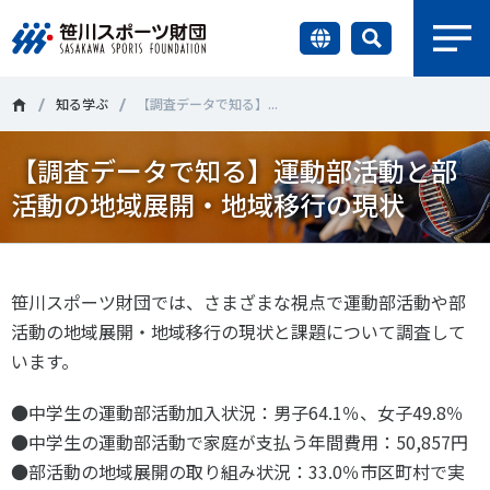
earch
財団情報
知る学ぶ
【調査データで知る】...
【調査データで知る】運動部活動と部
研究員紹介
＃誰が子どものスポーツをささえるのか
＃部活動
活動の地域展開・地域移行の現状
調査・研究
＃アクティブなまちづくり
＃日本人の身体活動と健康寿命
社会づくり
＃障害者スポーツ
＃スポーツ基本計画
＃競技人口
笹川スポーツ財団では、さまざまな視点で運動部活動や部
活動の地域展開・地域移行の現状と課題について調査して
＃高齢者スポーツ
＃差別とダイバーシティ
国際情報
います。
●中学生の運動部活動加入状況：男子64.1％、女子49.8％
知る学ぶ
調査・研究
●中学生の運動部活動で家庭が支払う年間費用：50,857円
●部活動の地域展開の取り組み状況：33.0％市区町村で実
ニュース