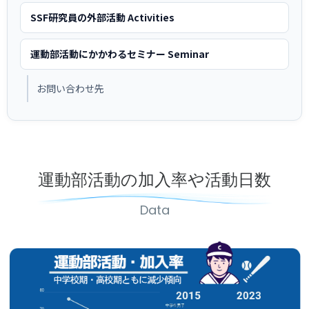
各教育機関との連携
SSF研究員の外部活動 Activities
© 2020 SASAK
スポーツ振興団体との連携
【動画】スポーツでアクティブなまちづくり
運動部活動にかかわるセミナー Seminar
お問い合わせ先
知る学ぶ
SPORT POLICY INCUBATOR ―スポーツ政策の『卵』 ―
Sport Topics
運動部活動の加入率や活動日数
スポーツ 歴史の検証
Data
スポーツ辞典
SSF BOOKS