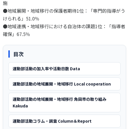
施
スポーツライフ・データ
●地域展開・地域移行の保護者期待1位：「専門的指導がう
お問い合わせ・お申し込み
スポーツ白書
けられる」51.0％
政策提言
●地域連携・地域移行における自治体の課題1位：「指導者
子どものスポーツ
確保」67.5％
障害者スポーツ
スポーツによるまちづくり
目次
スポーツ・ガバナンス
スポーツボランティア
メールマガジン
アクセス
運動部活動の加入率や活動日数 Data
「SSFニュース」
スポーツ政策・予算
会員登録
健康とスポーツ
運動部活動の地域展開・地域移行 Local cooperation
運動部活動の地域展開・地域移行 角田市の取り組み
社会づくり
Kakuda
個人情報保護方針
運動部活動コラム・調査 Column＆Report
自治体との連携
ソーシャルメディア運営方針