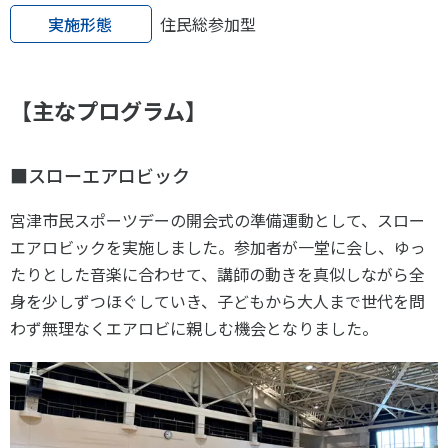
各教育機関との連携
実施形態
住民総参加型
© 2020 SASAK
スポーツ振興団体との連携
【動画】スポーツでアクティブなまちづくり
【主なプログラム】
知る学ぶ
■スローエアロビック
SPORT POLICY INCUBATOR ―スポーツ政策の『卵』 ―
宮津市民スポーツデーの開会式の準備運動として、スロー
Sport Topics
エアロビックを実施しました。参加者が一堂に会し、ゆっ
たりとした音楽に合わせて、講師の動きを真似しながら全
スポーツ 歴史の検証
身を少しずつほぐしていき、子どもから大人まで世代を問
スポーツ辞典
わず無理なくエアロビに親しむ機会となりました。
SSF BOOKS