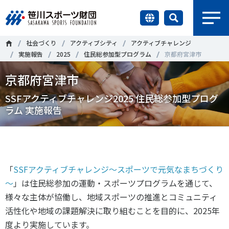
earch
社会づくり
アクティブシティ
アクティブチャレンジ
財団情報
実施報告
2025
住民総参加型プログラム
京都府宮津市
京都府宮津市
研究員紹介
＃誰が子どものスポーツをささえるのか
＃部活動
SSFアクティブチャレンジ2025 住民総参加型プログ
調査・研究
ラム 実施報告
＃アクティブなまちづくり
＃日本人の身体活動と健康寿命
社会づくり
＃障害者スポーツ
＃スポーツ基本計画
＃競技人口
＃高齢者スポーツ
＃差別とダイバーシティ
国際情報
「
SSF
アクティブチャレンジ～スポーツで元気なまちづくり
～
」は住民総参加の運動・スポーツプログラムを通じて、
知る学ぶ
様々な主体が協働し、地域スポーツの推進とコミュニティ
調査・研究
活性化や地域の課題解決に取り組むことを目的に、
2025
年
ニュース
度より実施しています。