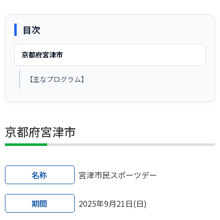
スポーツライフ・データ
お問い合わせ・お申し込み
スポーツ白書
目次
政策提言
子どものスポーツ
京都府宮津市
障害者スポーツ
【主なプログラム】
スポーツによるまちづくり
スポーツ・ガバナンス
スポーツボランティア
メールマガジン
アクセス
「SSFニュース」
スポーツ政策・予算
京都府宮津市
会員登録
健康とスポーツ
名称
宮津市民スポーツデー
社会づくり
個人情報保護方針
期間
2025年9月21日(日)
自治体との連携
ソーシャルメディア運営方針