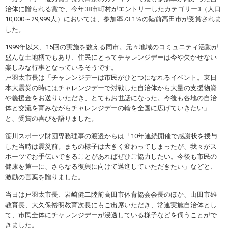
各教育機関との連携
治体に贈られる賞で、今年38市町村がエントリーしたカテゴリー3（人口
© 2020 SASAK
10,000～29,999人）においては、参加率73.1％の陸前高田市が受賞されま
スポーツ振興団体との連携
した。
【動画】スポーツでアクティブなまちづくり
1999年以来、15回の実施を数える同市。元々地域のコミュニティ活動が
盛んな土地柄でもあり、住民にとってチャレンジデーは今や欠かせない
楽しみな行事となっているそうです。
知る学ぶ
戸羽太市長は「チャレンジデーは市民がひとつになれるイベント。東日
本大震災の時にはチャレンジデーで対戦した自治体から大量の支援物資
や義援金をお送りいただき、とてもお世話になった。今後も各地の自治
SPORT POLICY INCUBATOR ―スポーツ政策の『卵』 ―
体と交流を育みながらチャレンジデーの輪を全国に広げていきたい」
と、受賞の喜びを語りました。
Sport Topics
笹川スポーツ財団専務理事の渡邉からは「10年連続開催で感謝状を授与
スポーツ 歴史の検証
した当時は震災前。まちの様子は大きく変わってしまったが、我々がス
スポーツ辞典
ポーツでお手伝いできることがあればぜひご協力したい。今後も市民の
健康を第一に、さらなる復興に向けて邁進していただきたい」などと、
SSF BOOKS
激励の言葉を贈りました。
当日は戸羽太市長、岩崎健二陸前高田市体育協会会長のほか、山田市雄
教育長、大久保裕明教育次長にもご出席いただき、常連実施自治体とし
て、市民全体にチャレンジデーが浸透している様子などを伺うことがで
きました。