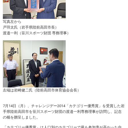
スポーツライフ・データ
お問い合わせ・お申し込み
スポーツ白書
政策提言
写真左から
戸羽太氏（岩手県陸前高田市長）
子どものスポーツ
渡邉一利（笹川スポーツ財団 専務理事）
障害者スポーツ
スポーツによるまちづくり
スポーツ・ガバナンス
スポーツボランティア
メールマガジン
アクセス
「SSFニュース」
スポーツ政策・予算
会員登録
健康とスポーツ
左端は岩崎健二氏（陸前高田市体育協会会長）
社会づくり
7月14日（月）、チャレンジデー2014「カテゴリー優秀賞」を受賞した岩
手県陸前高田市を笹川スポーツ財団の渡邉一利専務理事が訪問し、記念
個人情報保護方針
の楯を贈呈しました。
自治体との連携
ソーシャルメディア運営方針
「カテゴリー優秀賞」は人口別のカテゴリーで最も参加率が高かった自