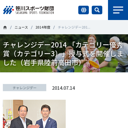
earch
財団情報
ニュース
2014年度
チャレンジデー201...
チャレンジデー2014 「カテゴリー優秀
研究員紹介
＃誰が子どものスポーツをささえるのか
＃部活動
賞（カテゴリー3）」授与式を開催しま
調査・研究
した（岩手県陸前高田市）
＃アクティブなまちづくり
＃日本人の身体活動と健康寿命
社会づくり
＃障害者スポーツ
＃スポーツ基本計画
＃競技人口
2014.07.14
チャレンジデー
＃高齢者スポーツ
＃差別とダイバーシティ
国際情報
知る学ぶ
調査・研究
ニュース